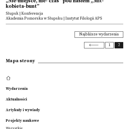
„Nie-miejsce, nie- czas” pod hasłem ,,Mit-
kobieta-bunt”
Słupsk | Konferencja
Akademia Pomorska w Słupsku | Instytut Filologii APS
Najbliższe wydarzenia
1
2
Mapa strony
Wydarzenia
Aktualności
Artykuły i wywiady
Projekty naukowe
Wszystkie