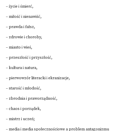
– życie i śmierć,
– miłość i nienawiść,
– prawda i fałsz,
– zdrowie i choroby,
– miasto i wieś,
– przeszłość i przyszłość,
– kultura i natura,
– pierwowzór literacki i ekranizacje,
– starość i młodość,
– zbrodnia i praworządność,
– chaos i porządek,
– mistrz i uczeń;
– media i media społecznościowe a problem antagonizmu