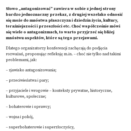
Słowo „antagonizować” zawiera w sobie z jednej strony
bardzo jednoznaczny przekaz, z drugiej wszelako odnosić
się może do mnóstwa płaszczyzn i dziedzin życia, kultury,
teraźniejszości i przeszłości etc. Choć współcześnie mówi
się wiele o antagonizmach, to warto przyjrzeć się bliżej
mnóstwu aspektów, które są tego przejawami.
Dlatego organizatorzy konferencji zachęcają do podjęcia
rozważań, proponując refleksję m.in. – choć nie tylko nad takimi
problemami, jak:
– zjawisko antagonizowania;
– przeciwieństwa i pary;
– przyjaciele i wrogowie – konteksty prywatne, historyczne,
kulturowe, społeczne;
– bohaterowie i oprawcy;
– wojna i pokój,
– superbohaterowie i superzłoczyńcy,