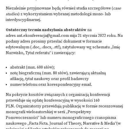
Niezależnie przyjmowane będą również studia szczegółowe (
case
studies
) z wykorzystaniem wybranej metodologii mono- lub
interdyscyplinarnej.
Ostateczny termin nadsyłania abstraktów
na
adres ant.ekonferencja@gmail.com mija 21 stycznia 2022 roku. Na
podany adres prosimy przesłać dokument w formacie
edytowalnym (.doc, .docx, .rtf), zatytułowany wg schematu „Imię
Nazwisko, Tytuł referatu” i zawierający:
abstrakt (max. 600 słów);
notę biograficzną (max. 80 słów), zawierającą aktualną
afiliację, tytuł naukowy oraz profil badawczy
numer telefonu oraz korespondencyjny email.
Na pokrycie kosztów związanych z organizacją konferencji
przewiduje się opłatę konferencyjną w wysokości 160
PLN. Organizatorzy przewidują publikację w formie recenzowanej
monografii wieloautorskiej w serii „Perspektywy
Ponowoczesności” lub numeru monograficznego czasopisma
naukowego „Facta Ficta. Journal of Theory, Narrative & Media”(w