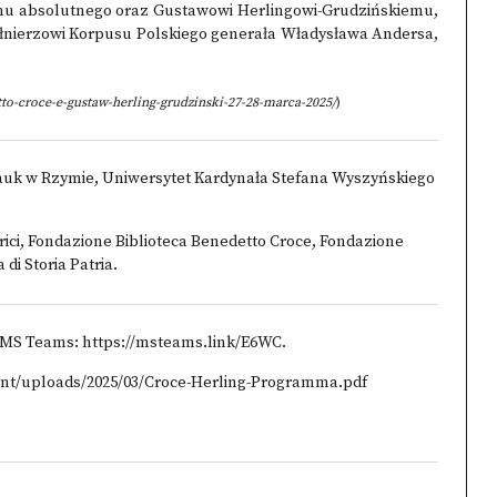
ryzmu absolutnego oraz Gustawowi Herlingowi-Grudzińskiemu,
żołnierzowi Korpusu Polskiego generała Władysława Andersa,
tto-croce-e-gustaw-herling-grudzinski-27-28-marca-2025/
)
auk w Rzymie, Uniwersytet Kardynała Stefana Wyszyńskiego
Storici, Fondazione Biblioteca Benedetto Croce, Fondazione
i Storia Patria.
MS Teams: https://msteams.link/E6WC.
ent/uploads/2025/03/Croce-Herling-Programma.pdf