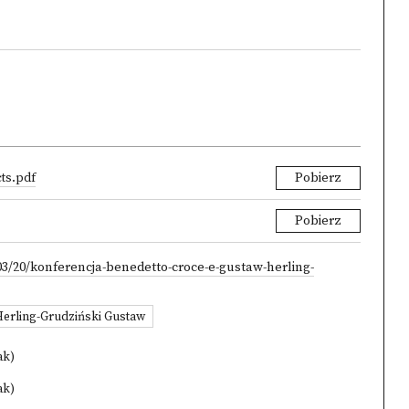
ts.pdf
Pobierz
Pobierz
03/20/konferencja-benedetto-croce-e-gustaw-herling-
erling-Grudziński Gustaw
ak)
ak)