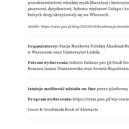
przedstawicielowi włoskiej myśli liberalnej i histo
pisarzowi, dysydentowi, byłemu więźniowi Gułagu i 
których drogi skrzyżowały się we Włoszech.
(źródło:
https://rzym.pan.pl/blog/2025/03/20/konferencja-benede
Organizatorzy:
Stacja Naukowa Polskiej Akademii N
w Warszawie oraz Uniwersytet Łódzki.
Patroni wydarzenia:
Istituto Italiano per gli Studi 
Romana Janina Umiastowska oraz Società Napoletana d
Istnieje możliwość udziału on-line
przez platformę 
Program wydarzenia:
https://rzym.pan.pl/wp-cont
Croce & Grudziński Book of Abstracts