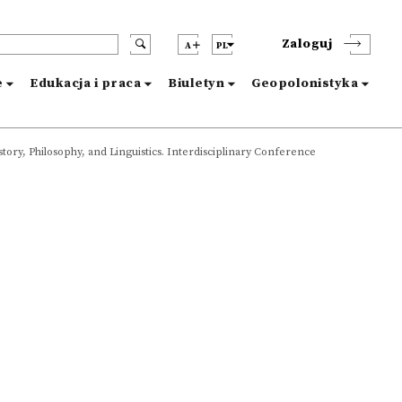
Zaloguj
A
PL
e
Edukacja i praca
Biuletyn
Geopolonistyka
tory, Philosophy, and Linguistics. Interdisciplinary Conference