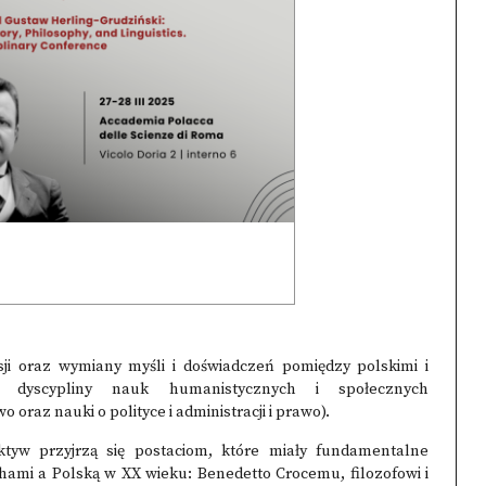
ji oraz wymiany myśli i doświadczeń pomiędzy polskimi i
e dyscypliny nauk humanistycznych i społecznych
o oraz nauki o polityce i administracji i prawo).
tyw przyjrzą się postaciom, które miały fundamentalne
ami a Polską w XX wieku: Benedetto Crocemu, filozofowi i