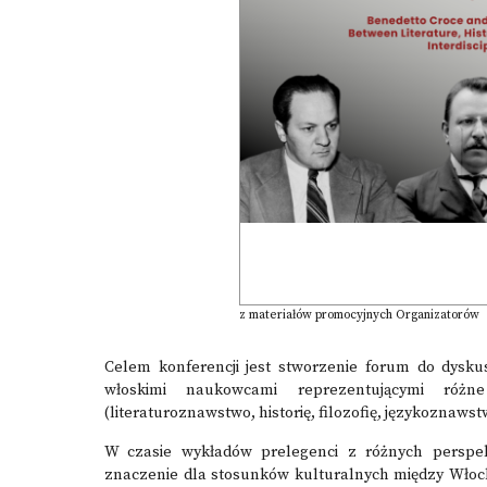
z materiałów promocyjnych Organizatorów
Celem konferencji jest stworzenie forum do dyskus
włoskimi naukowcami reprezentującymi różn
(literaturoznawstwo, historię, filozofię, językoznawstw
W czasie wykładów prelegenci z różnych perspek
znaczenie dla stosunków kulturalnych między Włoch