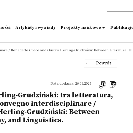
ności
Artykuły i wywiady
Projekty naukowe
Publikacj
iplinare / Benedetto Croce and Gustaw Herling-Grudziński: Between Literature, His
Powrót
Data dodania: 26.03.2025
ing-Grudziński: tra letteratura,
. Convegno interdisciplinare /
Herling-Grudziński: Between
y, and Linguistics.