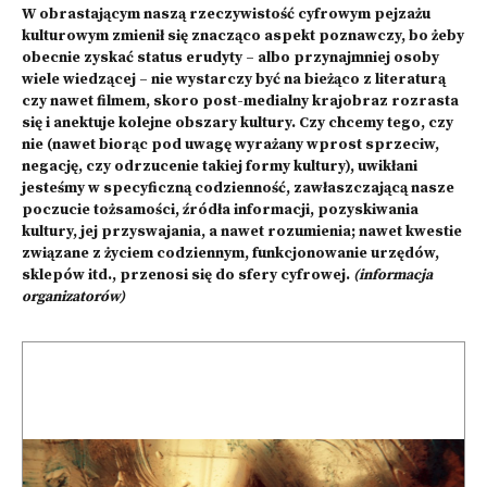
W obrastającym naszą rzeczywistość cyfrowym pejzażu
kulturowym zmienił się znacząco aspekt poznawczy, bo żeby
obecnie zyskać status erudyty – albo przynajmniej osoby
wiele wiedzącej – nie wystarczy być na bieżąco z literaturą
czy nawet filmem, skoro post-medialny krajobraz rozrasta
się i anektuje kolejne obszary kultury. Czy chcemy tego, czy
nie (nawet biorąc pod uwagę wyrażany wprost sprzeciw,
negację, czy odrzucenie takiej formy kultury), uwikłani
jesteśmy w specyficzną codzienność, zawłaszczającą nasze
poczucie tożsamości, źródła informacji, pozyskiwania
kultury, jej przyswajania, a nawet rozumienia; nawet kwestie
związane z życiem codziennym, funkcjonowanie urzędów,
sklepów itd., przenosi się do sfery cyfrowej.
(informacja
organizatorów)