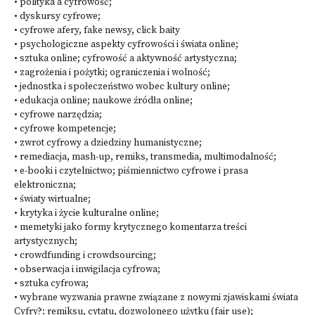
• polityka a cyfrowość;
• dyskursy cyfrowe;
• cyfrowe afery, fake newsy, click baity
• psychologiczne aspekty cyfrowości i świata online;
• sztuka online; cyfrowość a aktywność artystyczna;
• zagrożenia i pożytki; ograniczenia i wolność;
• jednostka i społeczeństwo wobec kultury online;
• edukacja online; naukowe źródła online;
• cyfrowe narzędzia;
• cyfrowe kompetencje;
• zwrot cyfrowy a dziedziny humanistyczne;
• remediacja, mash-up, remiks, transmedia, multimodalność;
• e-booki i czytelnictwo; piśmiennictwo cyfrowe i prasa
elektroniczna;
• światy wirtualne;
• krytyka i życie kulturalne online;
• memetyki jako formy krytycznego komentarza treści
artystycznych;
• crowdfunding i crowdsourcing;
• obserwacja i inwigilacja cyfrowa;
• sztuka cyfrowa;
• wybrane wyzwania prawne związane z nowymi zjawiskami świata
Cyfry?: remiksu, cytatu, dozwolonego użytku (fair use);