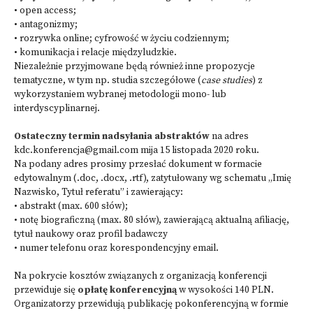
• open access;
• antagonizmy;
• rozrywka online; cyfrowość w życiu codziennym;
• komunikacja i relacje międzyludzkie.
Niezależnie przyjmowane będą również inne propozycje
tematyczne, w tym np. studia szczegółowe (
case studies
) z
wykorzystaniem wybranej metodologii mono- lub
interdyscyplinarnej.
Ostateczny termin nadsyłania abstraktów
na adres
kdc.konferencja@gmail.com mija 15 listopada 2020 roku.
Na podany adres prosimy przesłać dokument w formacie
edytowalnym (.doc, .docx, .rtf), zatytułowany wg schematu „Imię
Nazwisko, Tytuł referatu” i zawierający:
• abstrakt (max. 600 słów);
• notę biograficzną (max. 80 słów), zawierającą aktualną afiliację,
tytuł naukowy oraz profil badawczy
• numer telefonu oraz korespondencyjny email.
Na pokrycie kosztów związanych z organizacją konferencji
przewiduje się
opłatę konferencyjną
w wysokości 140 PLN.
Organizatorzy przewidują publikację pokonferencyjną w formie