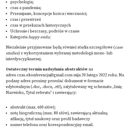
psychologia;
czas a pandemia;
Przemijanie, koncepcje końca i wieczności;
czas i przestrzeń
czas w przekazach historycznych
Uchronie i bezczasy, podróże w czasie
Kategoria
happy endu;
Niezależnie przyjmowane będą również studia szczegółowe (
case
studies
) z wykorzystaniem wybranej metodologii mono- lub
interdyscyplinarnej.
Ostateczny termin nadsyłania abstraktów
na
adres
czas.ekonferencja@gmail.com
mija 20 lutego 2022 roku. Na
podany adres prosimy przesłać dokument w formacie
edytowalnym (.doc, .docx, .rtf), zatytułowany wg schematu „Imię
Nazwisko, Tytuł referatu” i zawierający:
abstrakt (max. 600 słów);
notę biograficzną (max. 80 słów), zawierającą aktualną
afiliację, tytuł naukowy oraz profil badawczy
numer telefonu oraz korespondencyjny email.