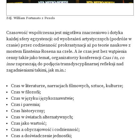
Zdj. William Fortunato z Pexels
Czasowość współczesna jest migotliwa znaczeniowo i dotyka
każdej sfery eg­zystencji: od wyobrażeń artystycznych (podróże w
czasie) przez codzienność prokrastynacji aż po teorie naukowe z
mostem Einsteina-Rosena na czele. A że czas jest bez wątpienia
cenny także jako temat, organizatorzy konferencji
Czas i to, co
inne
zapraszają do podjęcia transdyscyplinarnej refleksji nad
zagadnieniami takimi, jak m.in.:
Czas w literaturze, narracjach filmowych, sztuce, kulturze;
Czas w filozofii;
Czas w języku i językoznawstwie;
Czas i paremia;
Czas historyczny;
Czas w światach alternatywnych;
Czas jako wartość;
Czas a obyczajowość i codzienność;
Czas a doświadczenie jednostki;