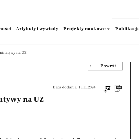
ności
Artykuły i wywiady
Projekty naukowe
Publikacj
minatywy na UZ
Powrót
Data dodania: 13.11.2024
atywy na UZ