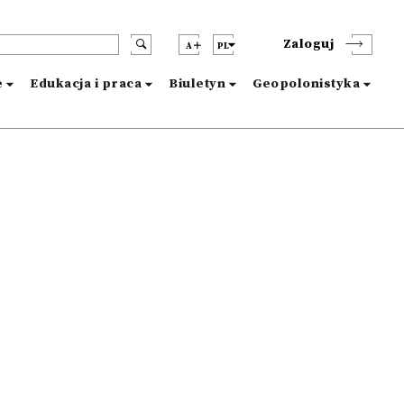
Zaloguj
A
PL
e
Edukacja i praca
Biuletyn
Geopolonistyka