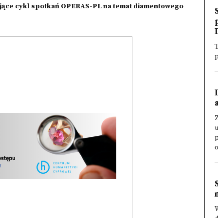
jące cykl spotkań OPERAS-PL na temat diamentowego
T
p
o
W