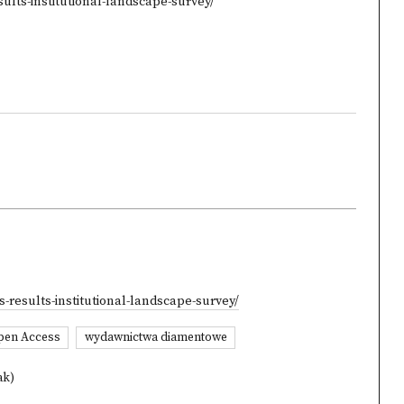
ults-institutional-landscape-survey/
-results-institutional-landscape-survey/
pen Access
wydawnictwa diamentowe
ak)