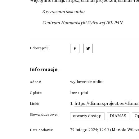
Więcej informacji:
https://diamasproject.eu/diamas-res
Z wyrazami szacunku
Centrum Humanistyki Cyfrowej IBL PAN
Udostępnij:
Informacje
wydarzenie online
Adres:
bez opłat
Opłata:
1
.
https://diamasproject.eu/diamas
Linki:
Słowa kluczowe:
otwarty dostęp
DIAMAS
O
29 lutego 2024; 12:17 (Mariola Wilcz
Data dodania: