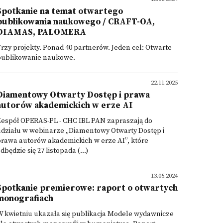
Spotkanie na temat otwartego
publikowania naukowego / CRAFT-OA,
DIAMAS, PALOMERA
rzy projekty. Ponad 40 partnerów. Jeden cel: Otwarte
publikowanie naukowe.
22.11.2025
Diamentowy Otwarty Dostęp i prawa
autorów akademickich w erze AI
Zespół OPERAS-PL - CHC IBL PAN zapraszają do
udziału w webinarze „Diamentowy Otwarty Dostęp i
rawa autorów akademickich w erze AI”, które
dbędzie się 27 listopada (...)
13.05.2024
Spotkanie premierowe: raport o otwartych
monografiach
 kwietniu ukazała się publikacja Modele wydawnicze