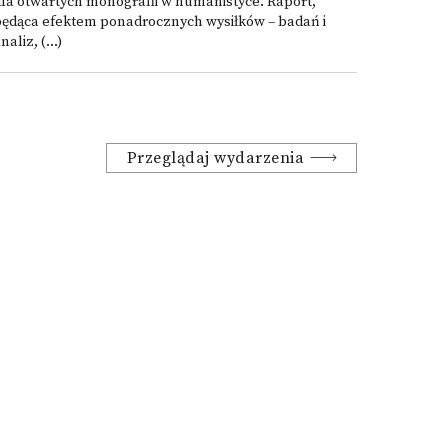
la otwartych monografii w humanistyce. Raport,
będąca efektem ponadrocznych wysiłków – badań i
naliz, (...)
Przeglądaj wydarzenia