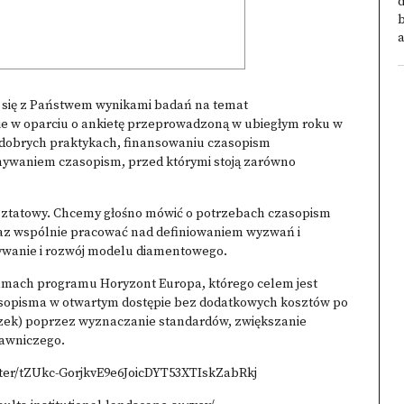
d
a
ć się z Państwem wynikami badań na temat
e w oparciu o ankietę przeprowadzoną w ubiegłym roku w
obrych praktykach, finansowaniu czasopism
ywaniem czasopism, przed którymi stoją zarówno
rsztatowy. Chcemy głośno mówić o potrzebach czasopism
raz wspólnie pracować nad definiowaniem wyzwań i
ywanie i rozwój modelu diamentowego.
amach programu Horyzont Europa, którego celem jest
sopisma w otwartym dostępie bez dodatkowych kosztów po
niczek) poprzez wyznaczanie standardów, zwiększanie
dawniczego.
ter/tZUkc-GorjkvE9e6JoicDYT53XTIskZabRkj