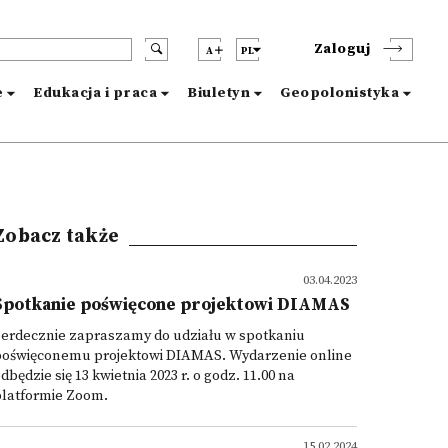
Zaloguj
A
PL
e
Edukacja i praca
Biuletyn
Geopolonistyka
Zobacz także
03.04.2023
Spotkanie poświęcone projektowi DIAMAS
Serdecznie zapraszamy do udziału w spotkaniu
poświęconemu projektowi DIAMAS. Wydarzenie online
dbędzie się 13 kwietnia 2023 r. o godz. 11.00 na
platformie Zoom.
15.02.2024