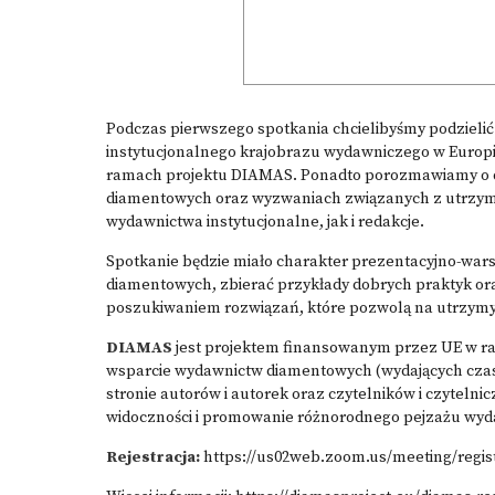
Podczas pierwszego spotkania chcielibyśmy podzieli
instytucjonalnego krajobrazu wydawniczego w Europi
ramach projektu DIAMAS. Ponadto porozmawiamy o d
diamentowych oraz wyzwaniach związanych z utrzym
wydawnictwa instytucjonalne, jak i redakcje.
Spotkanie będzie miało charakter prezentacyjno-wa
diamentowych, zbierać przykłady dobrych praktyk o
poszukiwaniem rozwiązań, które pozwolą na utrzym
DIAMAS
jest projektem finansowanym przez UE w r
wsparcie wydawnictw diamentowych (wydających cza
stronie autorów i autorek oraz czytelników i czytel
widoczności i promowanie różnorodnego pejzażu wy
Rejestracja:
https://us02web.zoom.us/meeting/regis