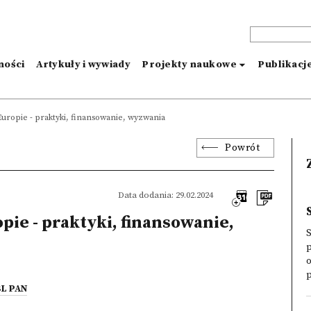
ności
Artykuły i wywiady
Projekty naukowe
Publikacj
ropie - praktyki, finansowanie, wyzwania
Powrót
Data dodania: 29.02.2024
e - praktyki, finansowanie,
o
BL PAN