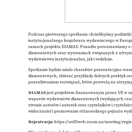
Podczas pierwszego spotkania chcielibyśmy podzieli
instytucjonalnego krajobrazu wydawniczego w Europi
ramach projektu DIAMAS. Ponadto porozmawiamy o d
diamentowych oraz wyzwaniach związanych z utrzym
wydawnictwa instytucjonalne, jak i redakcje.
Spotkanie będzie miało charakter prezentacyjno-wa
diamentowych, zbierać przykłady dobrych praktyk o
poszukiwaniem rozwiązań, które pozwolą na utrzym
DIAMAS
jest projektem finansowanym przez UE w r
wsparcie wydawnictw diamentowych (wydających cza
stronie autorów i autorek oraz czytelników i czytel
widoczności i promowanie różnorodnego pejzażu wy
Rejestracja:
https://us02web.zoom.us/meeting/regis