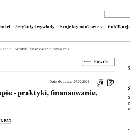
ności
Artykuły i wywiady
Projekty naukowe
Publikacj
ropie - praktyki, finansowanie, wyzwania
Powrót
Data dodania: 29.02.2024
e - praktyki, finansowanie,
o
BL PAN