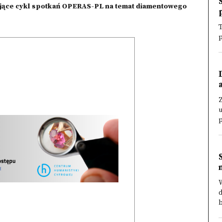
jące cykl spotkań OPERAS-PL na temat diamentowego
T
p
W
d
b