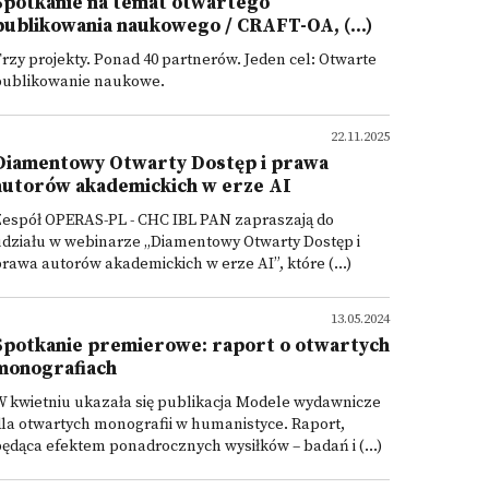
Spotkanie na temat otwartego
publikowania naukowego / CRAFT-OA, (...)
rzy projekty. Ponad 40 partnerów. Jeden cel: Otwarte
publikowanie naukowe.
22.11.2025
Diamentowy Otwarty Dostęp i prawa
autorów akademickich w erze AI
Zespół OPERAS-PL - CHC IBL PAN zapraszają do
udziału w webinarze „Diamentowy Otwarty Dostęp i
rawa autorów akademickich w erze AI”, które (...)
13.05.2024
Spotkanie premierowe: raport o otwartych
monografiach
 kwietniu ukazała się publikacja Modele wydawnicze
la otwartych monografii w humanistyce. Raport,
ędąca efektem ponadrocznych wysiłków – badań i (...)