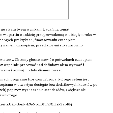
ć się z Państwem wynikami badań na temat
e w oparciu o ankietę przeprowadzoną w ubiegłym roku w
obrych praktykach, finansowaniu czasopism
ywaniem czasopism, przed którymi stoją zarówno
rsztatowy. Chcemy głośno mówić o potrzebach czasopism
raz wspólnie pracować nad definiowaniem wyzwań i
ywanie i rozwój modelu diamentowego.
amach programu Horyzont Europa, którego celem jest
sopisma w otwartym dostępie bez dodatkowych kosztów po
niczek) poprzez wyznaczanie standardów, zwiększanie
dawniczego.
ter/tZUkc-GorjkvE9e6JoicDYT53XTIskZabRkj