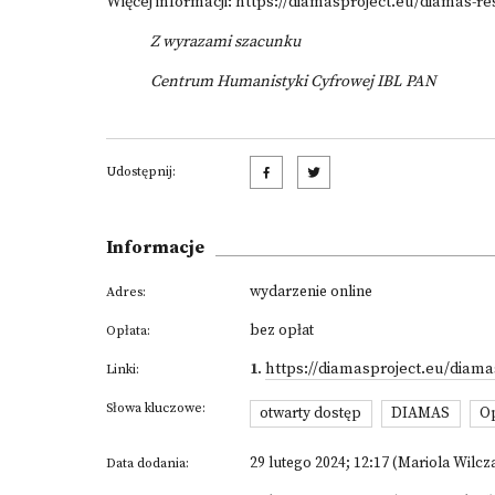
Więcej informacji:
https://diamasproject.eu/diamas-res
Z wyrazami szacunku
Centrum Humanistyki Cyfrowej IBL PAN
Udostępnij:
Informacje
wydarzenie online
Adres:
bez opłat
Opłata:
1
.
https://diamasproject.eu/diamas
Linki:
Słowa kluczowe:
otwarty dostęp
DIAMAS
O
29 lutego 2024; 12:17 (Mariola Wilcz
Data dodania: