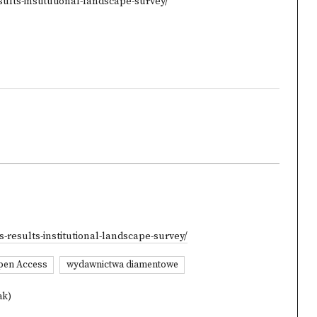
ults-institutional-landscape-survey/
-results-institutional-landscape-survey/
pen Access
wydawnictwa diamentowe
ak)