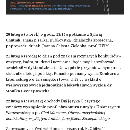
20 lutego
(wtorek)
o godz. 13:15 spotkanie z Sylwią
Chutnik,
znaną pisarką, publicystką i działaczką społeczną,
poprowadzi dr hab. Joanna Chłosta-Zielonka, prof. UWM.
21 lutego
(środa) to dzień pod znakiem rozmaitych konkursów –
wszyscy, kadra, studenci i uczniowie, będą mogli spróbować
swoich sił w
dyktandzie,
a także w
quizie
przygotowanym przez
studentki filologii polskiej. Ponadto poznamy wyniki
Konkursu
Literackiego o Trzcinę Kortowa
. O 12:00
wykład o
wielowyrazowych jednostkach leksykalnych
wygłosi
dr
Monika Czerepowicka
.
22 lutego
(czwartek) obchody Dni Języka Ojczystego
zwieńczy
wystąpienie prof. Sławomira Buryły
z Uniwersytetu
Warszawskiego pt
.
Cień Mansona. Obraz amerykańskiej
kontrkultury w ,,Piątym Aniele“ Jana Józefa Szczepańskiego.
Zapraszamy na Wydział Humanistyczny (ul. K. Obitza 1).