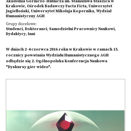
Akademia Górniczo-Hutnicza im. Stanisława Staszica w
Krakowie
,
Ośrodek Badawczy Facta Ficta
,
Uniwersytet
Jagielloński
,
Uniwersytet Mikołaja Kopernika
,
Wydział
Humanistyczny AGH
Grupy docelowe:
Studenci
,
Doktoranci
,
Samodzielni Pracownicy Naukowi
,
Dydaktycy
,
Inni
W dniach 2-4 czerwca 2016 roku w Krakowie w ramach 15.
rocznicy powstania Wydziału Humanistycznego AGH
odbędzie się 2. Ogólnopolska Konferencja Naukowa
"Dyskursy gier wideo".