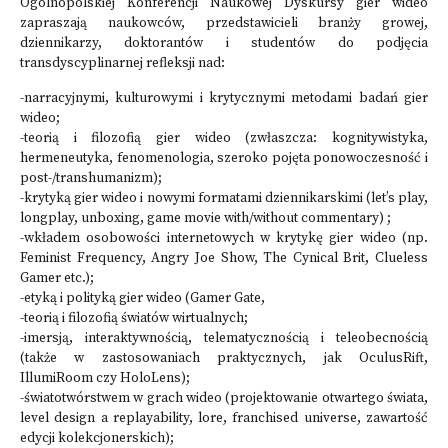
Ogólnopolskiej Konferencji Naukowej Dyskursy gier wideo
zapraszają naukowców, przedstawicieli branży growej,
dziennikarzy, doktorantów i studentów do podjęcia
transdyscyplinarnej refleksji nad:
-narracyjnymi, kulturowymi i krytycznymi metodami badań gier
wideo;
-teorią i filozofią gier wideo (zwłaszcza: kognitywistyka,
hermeneutyka, fenomenologia, szeroko pojęta ponowoczesność i
post-/transhumanizm);
-krytyką gier wideo i nowymi formatami dziennikarskimi (let’s play,
longplay, unboxing, game movie with/without commentary) ;
-wkładem osobowości internetowych w krytykę gier wideo (np.
Feminist Frequency, Angry Joe Show, The Cynical Brit, Clueless
Gamer etc.);
-etyką i polityką gier wideo (Gamer Gate,
-teorią i filozofią światów wirtualnych;
-imersją, interaktywnością, telematycznością i teleobecnością
(także w zastosowaniach praktycznych, jak OculusRift,
IllumiRoom czy HoloLens);
-światotwórstwem w grach wideo (projektowanie otwartego świata,
level design a replayability, lore, franchised universe, zawartość
edycji kolekcjonerskich);