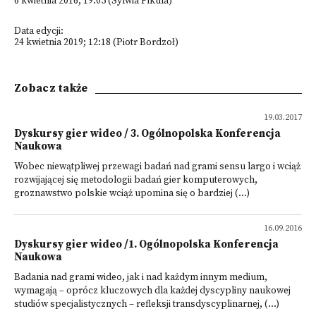
6 kwietnia 2016; 19:05 (Sylwia Pikula)
Data edycji:
24 kwietnia 2019; 12:18 (Piotr Bordzoł)
Zobacz także
19.03.2017
Dyskursy gier wideo / 3. Ogólnopolska Konferencja
Naukowa
Wobec niewątpliwej przewagi badań nad grami sensu largo i wciąż
rozwijającej się metodologii badań gier komputerowych,
groznawstwo polskie wciąż upomina się o bardziej (...)
16.09.2016
Dyskursy gier wideo /1. Ogólnopolska Konferencja
Naukowa
Badania nad grami wideo, jak i nad każdym innym medium,
wymagają – oprócz kluczowych dla każdej dyscypliny naukowej
studiów specjalistycznych – refleksji transdyscyplinarnej, (...)