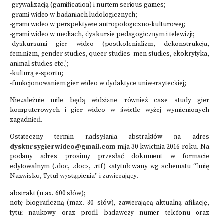
-grywalizacją (gamification) i nurtem serious games;
-grami wideo w badaniach ludologicznych;
-grami wideo w perspektywie antropologiczno-kulturowej;
-grami wideo w mediach, dyskursie pedagogicznym i telewizji;
-dyskursami gier wideo (postkolonializm, dekonstrukcja,
feminizm, gender studies, queer studies, men studies, ekokrytyka,
animal studies etc.);
-kulturą e-sportu;
-funkcjonowaniem gier wideo w dydaktyce uniwersyteckiej;
Niezależnie mile będą widziane również case study gier
komputerowych i gier wideo w świetle wyżej wymienionych
zagadnień.
Ostateczny termin nadsyłania abstraktów na adres
dyskursygierwideo@gmail.com
mija 30 kwietnia 2016 roku. Na
podany adres prosimy przesłać dokument w formacie
edytowalnym (.doc, .docx, .rtf) zatytułowany wg schematu “Imię
Nazwisko, Tytuł wystąpienia” i zawierający:
abstrakt (max. 600 słów);
notę biograficzną (max. 80 słów), zawierającą aktualną afiliację,
tytuł naukowy oraz profil badawczy numer telefonu oraz