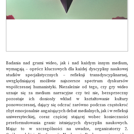
Badania nad grami wideo, jak i nad każdym innym medium,
wymagają – oprócz kluczowych dla każdej dyscypliny naukowej
studiów specjalistycznych – refleksji transdyscyplinarnej,
uwzględniającej możliwie najszersze spectrum dyskursów
współczesnej humanistyki. Niezależnie od tego, czy gry wideo
uznaje się za medium narracyjne czy też nie, bezsprzeczny
pozostaje ich doniosły wkład w kształtowanie kultury
ponowoczesnej, dający się odczuć zarówno podczas częstokroć
zbyt emocjonalnie angażujących debat medialnych, jak i w refleksji
uniwersyteckiej, coraz częściej stającej wobec konieczności
przeformułowania granic istniejących dyscyplin naukowych.
Mając to w szczególności na uwadze, organizatorzy 2.