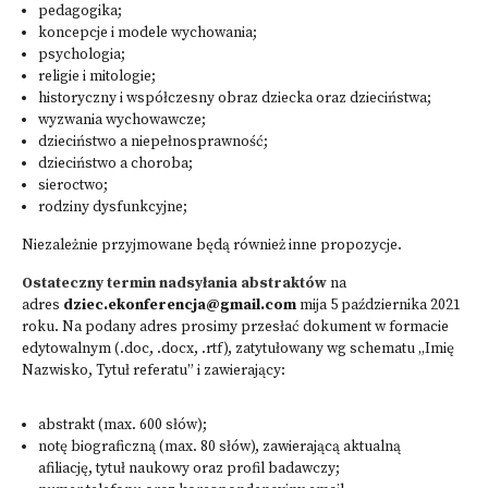
pedagogika;
koncepcje i modele wychowania;
psychologia;
religie i mitologie;
historyczny i współczesny obraz dziecka oraz dzieciństwa;
wyzwania wychowawcze;
dzieciństwo a niepełnosprawność;
dzieciństwo a choroba;
sieroctwo;
rodziny dysfunkcyjne;
Niezależnie przyjmowane będą również inne propozycje.
Ostateczny termin nadsyłania abstraktów
na
adres
dziec.ekonferencja@gmail.com
mija 5 października 2021
roku. Na podany adres prosimy przesłać dokument w formacie
edytowalnym (.doc, .docx, .rtf), zatytułowany wg schematu „Imię
Nazwisko, Tytuł referatu” i zawierający:
abstrakt (max. 600 słów);
notę biograficzną (max. 80 słów), zawierającą aktualną
afiliację, tytuł naukowy oraz profil badawczy;