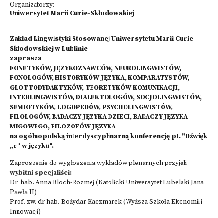
Organizatorzy:
Uniwersytet Marii Curie-Skłodowskiej
Zakład Lingwistyki Stosowanej Uniwersytetu Marii Curie-
Skłodowskiej w Lublinie
zaprasza
FONETYKÓW, JĘZYKOZNAWCÓW, NEUROLINGWISTÓW,
FONOLOGÓW, HISTORYKÓW JĘZYKA, KOMPARATYSTÓW,
GLOTTODYDAKTYKÓW, TEORETYKÓW KOMUNIKACJI,
INTERLINGWISTÓW, DIALEKTOLOGÓW, SOCJOLINGWISTÓW,
SEMIOTYKÓW, LOGOPEDÓW, PSYCHOLINGWISTÓW,
FILOLOGÓW, BADACZY JĘZYKA DZIECI, BADACZY JĘZYKA
MIGOWEGO, FILOZOFÓW JĘZYKA
na ogólnopolską interdyscyplinarną konferencję pt. "Dźwięk
„r” w języku".
Zaproszenie do wygłoszenia wykładów plenarnych przyjęli
wybitni specjaliści:
Dr. hab. Anna Bloch-Rozmej (Katolicki Uniwersytet Lubelski Jana
Pawła II)
Prof. zw. dr hab. Bożydar Kaczmarek (Wyższa Szkoła Ekonomii i
Innowacji)