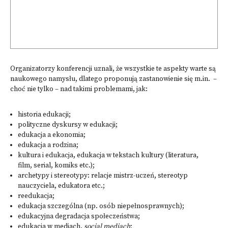
Organizatorzy konferencji uznali, że wszystkie te aspekty warte są
naukowego namysłu, dlatego proponują zastanowienie się m.in. –
choć nie tylko – nad takimi problemami, jak:
historia edukacji;
polityczne dyskursy w edukacji;
edukacja a ekonomia;
edukacja a rodzina;
kultura i edukacja, edukacja w tekstach kultury (literatura,
film, serial, komiks etc.);
archetypy i stereotypy: relacje mistrz-uczeń, stereotyp
nauczyciela, edukatora etc.;
reedukacja;
edukacja szczególna (np. osób niepełnosprawnych);
edukacyjna degradacja społeczeństwa;
edukacja w mediach,
social mediach
;