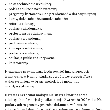
nowe technologie w edukacji;
polska edukacja na tle światowej
programy kształcenia i ich przydatność w dorosłym życiu;
kursy, dokształcanie, samokształcenie;
reforma edukacji;
edukacja akademicka;
protesty na tle edukacyjnym;
edukacja a pandemia;
problemy edukacji;
koncepcje edukacyjne;
podróże a edukacja;
edukacja publiczna i prywatna;
kontrowersje.
Niezależnie przyjmowane będą również inne propozycje
tematyczne, w tym np. studia szczegółowe (
case studies
) z
wykorzystaniem wybranej metodologii mono- lub
interdyscyplinarnej.
Ostateczny termin nadsyłania abstraktów
na adres
edukacja.konferencja@gmail.com mija 2 września 2020 roku. Na
podany adres prosimy przesłać dokument w formacie
edytowalnym (.doc, .docx, .rtf), zatytułowany wg schematu „Imię