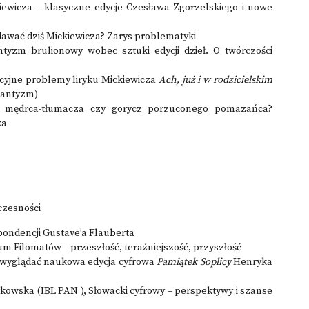
ewicza – klasyczne edycje Czesława Zgorzelskiego i nowe
dawać dziś Mickiewicza? Zarys problematyki
yzm brulionowy wobec sztuki edycji dzieł. O twórczości
acyjne problemy liryku Mickiewicza
Ach, już i w rodzicielskim
mantyzm)
o mędrca-tłumacza czy gorycz porzuconego pomazańca?
za
czesności
pondencji Gustave’a Flauberta
m Filomatów – przeszłość, teraźniejszość, przyszłość
a wyglądać naukowa edycja cyfrowa
Pamiątek Soplicy
Henryka
owska (IBL PAN ), Słowacki cyfrowy – perspektywy i szanse