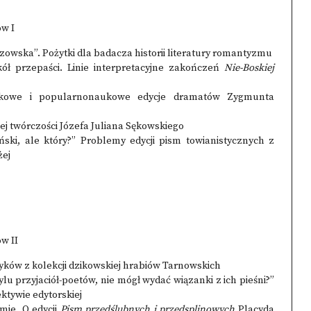
ów I
owska”. Pożytki dla badacza historii literatury romantyzmu
ł przepaści. Linie interpretacyjne zakończeń
Nie-Boskiej
ukowe i popularnonaukowe edycje dramatów Zygmunta
ej twórczości Józefa Juliana Sękowskiego
ki, ale który?” Problemy edycji pism towianistycznych z
żej
w II
ków z kolekcji dzikowskiej hrabiów Tarnowskich
lu przyjaciół-poetów, nie mógł wydać wiązanki z ich pieśni?”
ktywie edytorskiej
ie. O edycji
Pism przedślubnych i przedsplinowych
Placyda