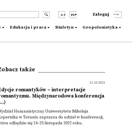
Zaloguj
A
PL
e
Edukacja i praca
Biuletyn
Geopolonistyka
Zobacz także
11.10.2021
Edycje romantyków – interpretacje
romantyzmu. Międzynarodowa konferencja
...)
Wydział Humanistyczny Uniwersytetu Mikołaja
opernika w Toruniu zaprasza do udział w konferencji,
tóra odbędzie się 24–25 listopada 2022 roku.