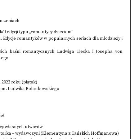
aczeniach
kół edycji typu „romantycy dzieciom”
. Edycje romantyków w popularnych seriach dla młodzieży i
eckich baśni romantycznych Ludwiga Tiecka i Josepha von
nego
 2022 roku (piątek)
a im. Ludwika Kolankowskiego
ieł
cji własnych utworów
Autorka – wydawczyni (Klementyna z Tańskich Hoffmanowa)