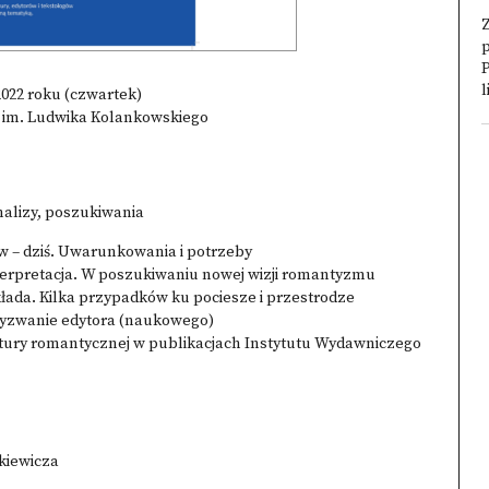
p
P
l
2022 roku (czwartek)
a im. Ludwika Kolankowskiego
nalizy, poszukiwania
w – dziś. Uwarunkowania i potrzeby
erpretacja. W poszukiwaniu nowej wizji romantyzmu
łada. Kilka przypadków ku pociesze i przestrodze
 wyzwanie edytora (naukowego)
ratury romantycznej w publikacjach Instytutu Wydawniczego
ckiewicza