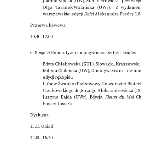
Joanna Stocka (UW), Stefan Witwicki – perfekcj
Olga Taranek-Wolańska (UWr), „Z wydaniem 
warszawskiej edycji
Dzieł
Aleksandra Fredry (18
Przerwa kawowa
10.40–12.00
Sesja 2: Romantyzm na pograniczu sztuk i krajów
Edyta Chlebowska (KUL), Słowacki, Kraszewski,
Milena Chilińska (UW), O motywie cara – demo
edycji rękopisu
Lubow Żwanko (Państwowy Uniwersytet Biotech
Cienkowskiego do Jerzego Aleksandrowicza (184
Justyna Bajda (UWr), Edycja
Fleurs du Mal
Cha
Rassenfosse’a
Dyskusja
13.15 Obiad
14.00–15.40