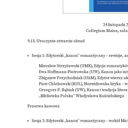
24 listopada 
Collegium Maius, sal
9.15. Uroczyste otwarcie obrad
Sesja 1: Edytorski „kanon” romantyczny – rewizje, a
Mirosław Strzyżewski (UMK), Edycje romantykó
Ewa Hoffmann-Piotrowska (UW), Kanon jako int
Zbigniew Przychodniak (UAM), Edytor wiersz uk
Piotr Chlebowski (KUL), Norwidowska liryka –
Grzegorz P. Bąbiak (UW), Kanon i tradycja lite
„Biblioteka Polska” Władysława Kościelskiego
Przerwa kawowa
Sesja 2: Edytorski „kanon” romantyczny – wokół Mi