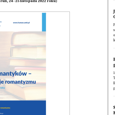
uń, 24–25 listopada 2022 roku)
s
o
k
1
p