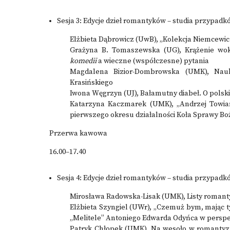
Sesja 3: Edycje dzieł romantyków – studia przypadk
Elżbieta Dąbrowicz (UwB), „Kolekcja Niemcewicz
Grażyna B. Tomaszewska (UG), Krążenie wokó
komedii
a wieczne (współczesne) pytania
Magdalena Bizior-Dombrowska (UMK), Na
Krasińskiego
Iwona Węgrzyn (UJ), Bałamutny diabeł. O polski
Katarzyna Kaczmarek (UMK), „Andrzej Towiańs
pierwszego okresu działalności Koła Sprawy Bo
Przerwa kawowa
16.00–17.40
Sesja 4: Edycje dzieł romantyków – studia przypadkó
Mirosława Radowska-Lisak (UMK), Listy romanty
Elżbieta Szyngiel (UWr), „Czemuż bym, mając ty
„Melitele” Antoniego Edwarda Odyńca w perspe
Patryk Chłopek (UMK), Na wesoło w romantyzm