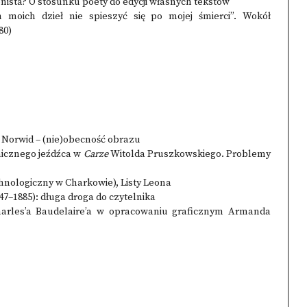
onista? O stosunku poety do edycji własnych tekstów
moich dzieł nie spieszyć się po mojej śmierci”. Wokół
80)
 Norwid – (nie)obecność obrazu
nicznego jeźdźca w
Carze
Witolda Pruszkowskiego. Problemy
nologiczny w Charkowie), Listy Leona
7–1885): długa droga do czytelnika
rles’a Baudelaire’a w opracowaniu graficznym Armanda