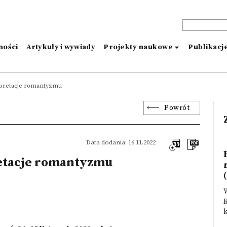
ności
Artykuły i wywiady
Projekty naukowe
Publikacj
rpretacje romantyzmu
Powrót
Data dodania: 16.11.2022
etacje romantyzmu
(
K
k