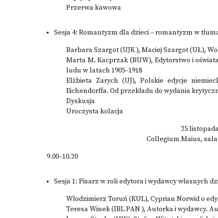
Przerwa kawowa
Sesja 4: Romantyzm dla dzieci – romantyzm w tłum
Barbara Szargot (UJK ), Maciej Szargot (UŁ), Wo
Marta M. Kacprzak (BUW), Edytorstwo i oświata
ludu w latach 1905–1918
Elżbieta Zarych (UJ), Polskie edycje niemi
Eichendorffa. Od przekładu do wydania krytycz
Dyskusja
Uroczysta kolacja
25 listopada
Collegium Maius, sal
9.00–10.20
Sesja 1: Pisarz w roli edytora i wydawcy własnych dz
Włodzimierz Toruń (KUL), Cyprian Norwid o edy
Teresa Winek (IBL PAN ), Autorka i wydawcy. 