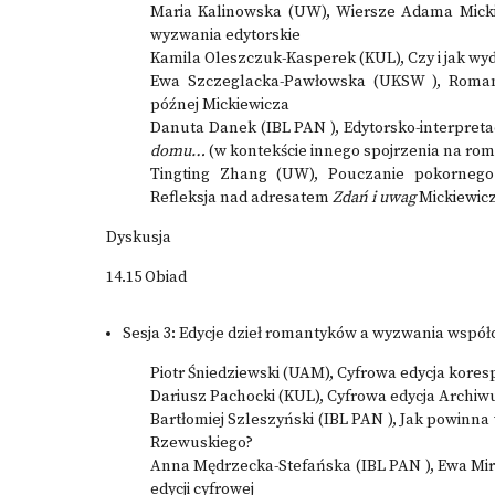
Maria Kalinowska (UW), Wiersze Adama Micki
wyzwania edytorskie
Kamila Oleszczuk-Kasperek (KUL), Czy i jak wy
Ewa Szczeglacka-Pawłowska (UKSW ), Romant
późnej Mickiewicza
Danuta Danek (IBL PAN ), Edytorsko-interpret
domu…
(w kontekście innego spojrzenia na ro
Tingting Zhang (UW), Pouczanie pokorneg
Refleksja nad adresatem
Zdań i uwag
Mickiewic
Dyskusja
14.15 Obiad
Sesja 3: Edycje dzieł romantyków a wyzwania współ
Piotr Śniedziewski (UAM), Cyfrowa edycja kores
Dariusz Pachocki (KUL), Cyfrowa edycja Archiwu
Bartłomiej Szleszyński (IBL PAN ), Jak powinn
Rzewuskiego?
Anna Mędrzecka-Stefańska (IBL PAN ), Ewa Mirk
edycji cyfrowej