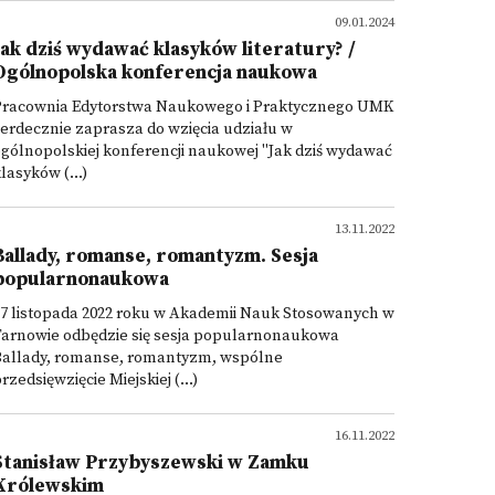
09.01.2024
Jak dziś wydawać klasyków literatury? /
Ogólnopolska konferencja naukowa
Pracownia Edytorstwa Naukowego i Praktycznego UMK
erdecznie zaprasza do wzięcia udziału w
gólnopolskiej konferencji naukowej "Jak dziś wydawać
lasyków (...)
13.11.2022
Ballady, romanse, romantyzm. Sesja
popularnonaukowa
7 listopada 2022 roku w Akademii Nauk Stosowanych w
Tarnowie odbędzie się sesja popularnonaukowa
Ballady, romanse, romantyzm, wspólne
rzedsięwzięcie Miejskiej (...)
16.11.2022
Stanisław Przybyszewski w Zamku
Królewskim