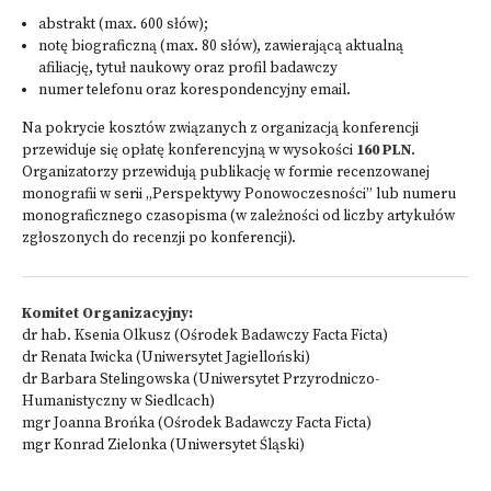
abstrakt (max. 600 słów);
notę biograficzną (max. 80 słów), zawierającą aktualną
afiliację, tytuł naukowy oraz profil badawczy
numer telefonu oraz korespondencyjny email.
Na pokrycie kosztów związanych z organizacją konferencji
przewiduje się opłatę konferencyjną w wysokości
160 PLN
.
Organizatorzy przewidują publikację w formie recenzowanej
monografii w serii „Perspektywy Ponowoczesności” lub numeru
monograficznego czasopisma (w zależności od liczby artykułów
zgłoszonych do recenzji po konferencji).
Komitet Organizacyjny:
dr hab. Ksenia Olkusz (Ośrodek Badawczy Facta Ficta)
dr Renata Iwicka (Uniwersytet Jagielloński)
dr Barbara Stelingowska (Uniwersytet Przyrodniczo-
Humanistyczny w Siedlcach)
mgr Joanna Brońka (Ośrodek Badawczy Facta Ficta)
mgr Konrad Zielonka (Uniwersytet Śląski)