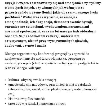
Czy i jak często zastanawiamy się nad emocjami? Czy myślimy
o emocjach innych, czy własnych? Jak ważna jest to
przestrzeń do przemyślenia i jakie obszary naszego życia
pochłania? Widać wszak wyraźnie, że emocje i
emocjonalność, ich ekspresja, demonstrowanie bywają
ograniczane sytuacjami, wychowaniem, narzucanymi
normami społecznymi, czasem też naszym indywidualnym
osądem. Są przedmiotem refleksji, materiałem
artystycznym, ale też przyczyną rozmaitych zjawisk,
zachowań, czynów i analiz.
Dlatego organizatorzy konferencji pragnęliby zaprosić do
naukowego namysłu nad ta problematyką, proponując
następujące ujęcia (choć oczywiście zachęcając do podjęcia także
refleksji innego rodzaju):
kultura i obyczajowość a emocje;
emocje jako siła napędowa, przedmiot i temat w sztukach
(literatura, film, serial, sztuki plastyczne, gry wideo, komiksy
etc.);
historia i współczesność;
sposoby wyrażania i hamowania emocji;