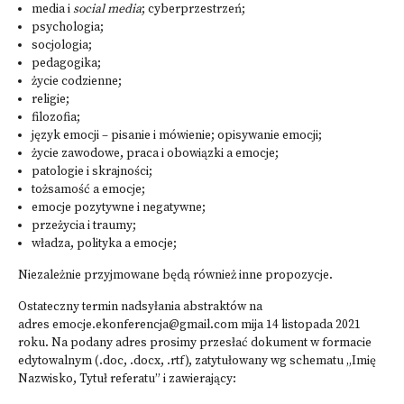
media i
social media
; cyberprzestrzeń;
psychologia;
socjologia;
pedagogika;
życie codzienne;
religie;
filozofia;
język emocji – pisanie i mówienie; opisywanie emocji;
życie zawodowe, praca i obowiązki a emocje;
patologie i skrajności;
tożsamość a emocje;
emocje pozytywne i negatywne;
przeżycia i traumy;
władza, polityka a emocje;
Niezależnie przyjmowane będą również inne propozycje.
Ostateczny termin nadsyłania abstraktów na
adres emocje.ekonferencja@gmail.com mija 14 listopada 2021
roku. Na podany adres prosimy przesłać dokument w formacie
edytowalnym (.doc, .docx, .rtf), zatytułowany wg schematu „Imię
Nazwisko, Tytuł referatu” i zawierający: