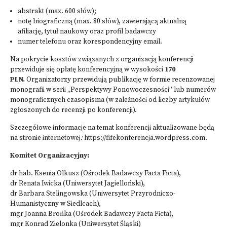
abstrakt (max. 600 słów);
notę biograficzną (max. 80 słów), zawierającą aktualną
afiliację, tytuł naukowy oraz profil badawczy
numer telefonu oraz korespondencyjny email.
Na pokrycie kosztów związanych z organizacją konferencji
przewiduje się opłatę konferencyjną w wysokości
170
PLN.
Organizatorzy przewidują publikację w formie recenzowanej
monografii w serii „Perspektywy Ponowoczesności” lub numerów
monograficznych czasopisma (w zależności od liczby artykułów
zgłoszonych do recenzji po konferencji).
Szczegółowe informacje na temat konferencji aktualizowane będą
na stronie internetowej
:
https://fifekonferencja.wordpress.com
.
Komitet Organizacyjny:
dr hab. Ksenia Olkusz (Ośrodek Badawczy Facta Ficta),
dr Renata Iwicka (Uniwersytet Jagielloński),
dr Barbara Stelingowska (Uniwersytet Przyrodniczo-
Humanistyczny w Siedlcach),
mgr Joanna Brońka (Ośrodek Badawczy Facta Ficta),
mgr Konrad Zielonka (Uniwersytet Śląski)