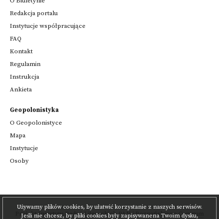
O Biuletynie
Redakcja portalu
Instytucje współpracujące
FAQ
Kontakt
Regulamin
Instrukcja
Ankieta
Geopolonistyka
O Geopolonistyce
Mapa
Instytucje
Osoby
Używamy plików cookies, by ułatwić korzystanie z naszych serwisów.
Projekt
Instytutu Badań Literackich PAN
i
Poznańskiego Centrum
Jeśli nie chcesz, by pliki cookies były zapisywanena Twoim dysku,