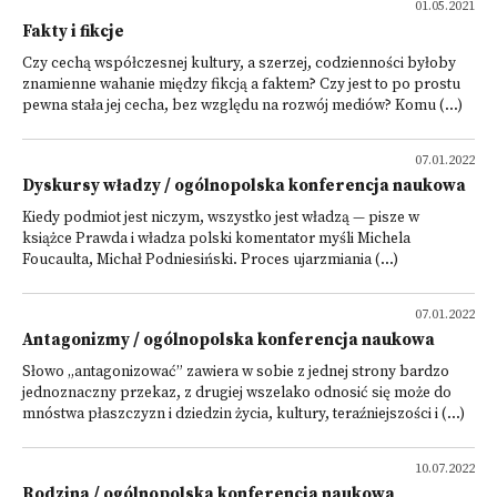
01.05.2021
Fakty i fikcje
Czy cechą współczesnej kultury, a szerzej, codzienności byłoby
znamienne wahanie między fikcją a faktem? Czy jest to po prostu
pewna stała jej cecha, bez względu na rozwój mediów? Komu (...)
07.01.2022
Dyskursy władzy / ogólnopolska konferencja naukowa
Kiedy podmiot jest niczym, wszystko jest władzą — pisze w
książce Prawda i władza polski komentator myśli Michela
Foucaulta, Michał Podniesiński. Proces ujarzmiania (...)
07.01.2022
Antagonizmy / ogólnopolska konferencja naukowa
Słowo „antagonizować” zawiera w sobie z jednej strony bardzo
jednoznaczny przekaz, z drugiej wszelako odnosić się może do
mnóstwa płaszczyzn i dziedzin życia, kultury, teraźniejszości i (...)
10.07.2022
Rodzina / ogólnopolska konferencja naukowa