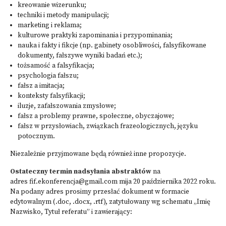
kreowanie wizerunku;
techniki i metody manipulacji;
marketing i reklama;
kulturowe praktyki zapominania i przypominania;
nauka i fakty i fikcje (np. gabinety osobliwości, falsyfikowane
dokumenty, fałszywe wyniki badań etc.);
tożsamość a falsyfikacja;
psychologia fałszu;
fałsz a imitacja;
konteksty falsyfikacji;
iluzje, zafałszowania zmysłowe;
fałsz a problemy prawne, społeczne, obyczajowe;
fałsz w przysłowiach, związkach frazeologicznych, języku
potocznym.
Niezależnie przyjmowane będą również inne propozycje.
Ostateczny termin nadsyłania abstraktów
na
adres
fif.ekonferencja@gmail.com
mija 20 października 2022 roku.
Na podany adres prosimy przesłać dokument w formacie
edytowalnym (.doc, .docx, .rtf), zatytułowany wg schematu „Imię
Nazwisko, Tytuł referatu” i zawierający: