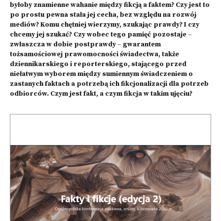
byłoby znamienne wahanie między fikcją a faktem? Czy jest to
po prostu pewna stała jej cecha, bez względu na rozwój
mediów? Komu chętniej wierzymy, szukając prawdy? I czy
chcemy jej szukać? Czy wobec tego pamięć pozostaje –
zwłaszcza w dobie postprawdy – gwarantem
tożsamościowej prawomocności świadectwa, także
dziennikarskiego i reporterskiego, stającego przed
niełatwym wyborem między sumiennym świadczeniem o
zastanych faktach a potrzebą ich fikcjonalizacji dla potrzeb
odbiorców. Czym jest fakt, a czym fikcja w takim ujęciu?