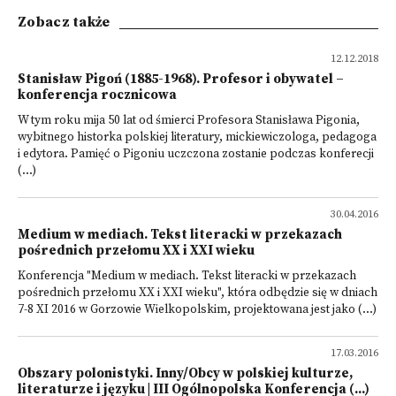
Zobacz także
12.12.2018
Stanisław Pigoń (1885-1968). Profesor i obywatel –
konferencja rocznicowa
W tym roku mija 50 lat od śmierci Profesora Stanisława Pigonia,
wybitnego historka polskiej literatury, mickiewiczologa, pedagoga
i edytora. Pamięć o Pigoniu uczczona zostanie podczas konferecji
(...)
30.04.2016
Medium w mediach. Tekst literacki w przekazach
pośrednich przełomu XX i XXI wieku
Konferencja "Medium w mediach. Tekst literacki w przekazach
pośrednich przełomu XX i XXI wieku", która odbędzie się w dniach
7-8 XI 2016 w Gorzowie Wielkopolskim, projektowana jest jako (...)
17.03.2016
Obszary polonistyki. Inny/Obcy w polskiej kulturze,
literaturze i języku | III Ogólnopolska Konferencja (...)