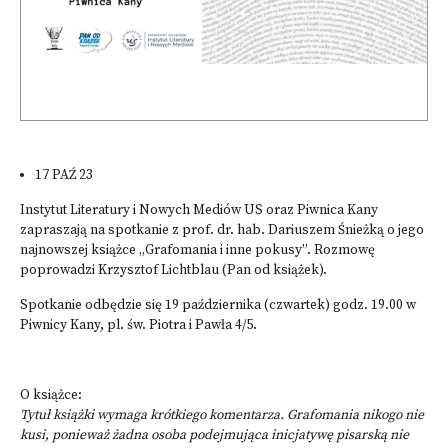
17 PAŹ 23
Instytut Literatury i Nowych Mediów US oraz Piwnica Kany
zapraszają na spotkanie z prof. dr. hab. Dariuszem Śnieżką o jego
najnowszej książce „Grafomania i inne pokusy”. Rozmowę
poprowadzi Krzysztof Lichtblau (Pan od książek).
Spotkanie odbędzie się 19 października (czwartek) godz. 19.00 w
Piwnicy Kany, pl. św. Piotra i Pawła 4/5.
O książce:
Tytuł książki wymaga krótkiego komentarza. Grafomania nikogo nie
kusi, ponieważ żadna osoba podejmująca inicjatywę pisarską nie