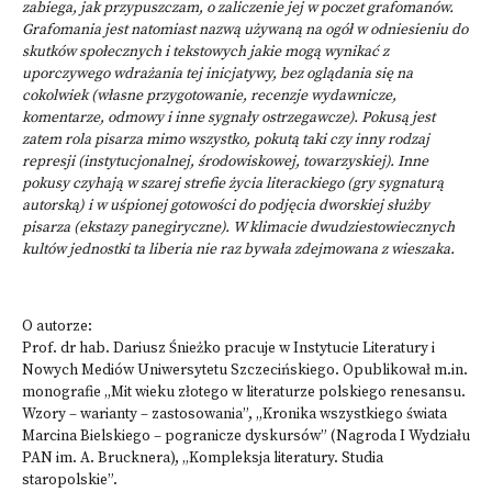
zabiega, jak przypuszczam, o zaliczenie jej w poczet grafomanów.
Grafomania jest natomiast nazwą używaną na ogół w odniesieniu do
skutków społecznych i tekstowych jakie mogą wynikać z
uporczywego wdrażania tej inicjatywy, bez oglądania się na
cokolwiek (własne przygotowanie, recenzje wydawnicze,
komentarze, odmowy i inne sygnały ostrzegawcze). Pokusą jest
zatem rola pisarza mimo wszystko, pokutą taki czy inny rodzaj
represji (instytucjonalnej, środowiskowej, towarzyskiej). Inne
pokusy czyhają w szarej strefie życia literackiego (gry sygnaturą
autorską) i w uśpionej gotowości do podjęcia dworskiej służby
pisarza (ekstazy panegiryczne). W klimacie dwudziestowiecznych
kultów jednostki ta liberia nie raz bywała zdejmowana z wieszaka.
O autorze:
Prof. dr hab. Dariusz Śnieżko pracuje w Instytucie Literatury i
Nowych Mediów Uniwersytetu Szczecińskiego. Opublikował m.in.
monografie „Mit wieku złotego w literaturze polskiego renesansu.
Wzory – warianty – zastosowania”, „Kronika wszystkiego świata
Marcina Bielskiego – pogranicze dyskursów” (Nagroda I Wydziału
PAN im. A. Brucknera), „Kompleksja literatury. Studia
staropolskie”.