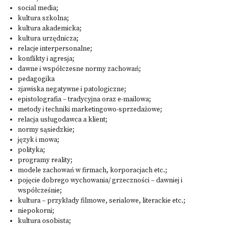
social media;
kultura szkolna;
kultura akademicka;
kultura urzędnicza;
relacje interpersonalne;
konflikty i agresja;
dawne i współczesne normy zachowań;
pedagogika
zjawiska negatywne i patologiczne;
epistolografia – tradycyjna oraz e-mailowa;
metody i techniki marketingowo-sprzedażowe;
relacja usługodawca a klient;
normy sąsiedzkie;
język i mowa;
polityka;
programy reality;
modele zachowań w firmach, korporacjach etc.;
pojęcie dobrego wychowania/ grzeczności – dawniej i
współcześnie;
kultura – przykłady filmowe, serialowe, literackie etc.;
niepokorni;
kultura osobista;