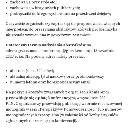
zachowania przy stole etc.;
zachowania w instytucjach publicznych;
podręczniki dobrego wychowania na przestrzeni dziejów;
Oczywiście organizatorzy zapraszają do proponowania własnych
interpretacji, do przesyłania abstraktów, których problematyka
nie została wymieniona w powyższym zestawieniu.
Ostateczny termin nadsyłania abstraktów
na
adres: grzecznosc.ekonferencja@gmail.com mija 13 września
2023 roku. Na podany adres należy przesłać:
abstrakt (max. 600 słów);
aktualną afiliację, tytuł naukowy oraz profil badawczy
numer telefonu oraz korespondencyjny email.
Na pokrycie kosztów związanych z organizacją konferencji
przewiduje się opłatę konferencyjną
w wysokości 200
PLN
.
Organizatorzy przewidują publikację w formie recenzowanej
monografii w serii „Perspektywy Ponowoczesności” lub numerów
monograficznych czasopisma (w zależności od liczby artykułów
zgłoszonych do recenzji po konferencji).