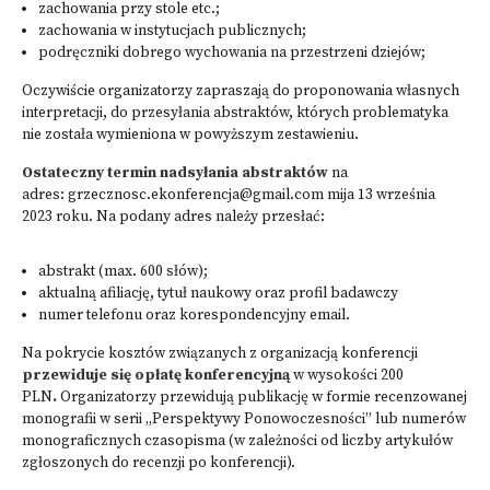
zachowania przy stole etc.;
zachowania w instytucjach publicznych;
podręczniki dobrego wychowania na przestrzeni dziejów;
Oczywiście organizatorzy zapraszają do proponowania własnych
interpretacji, do przesyłania abstraktów, których problematyka
nie została wymieniona w powyższym zestawieniu.
Ostateczny termin nadsyłania abstraktów
na
adres: grzecznosc.ekonferencja@gmail.com mija 13 września
2023 roku. Na podany adres należy przesłać:
abstrakt (max. 600 słów);
aktualną afiliację, tytuł naukowy oraz profil badawczy
numer telefonu oraz korespondencyjny email.
Na pokrycie kosztów związanych z organizacją konferencji
przewiduje się opłatę konferencyjną
w wysokości 200
PLN
.
Organizatorzy przewidują publikację w formie recenzowanej
monografii w serii „Perspektywy Ponowoczesności” lub numerów
monograficznych czasopisma (w zależności od liczby artykułów
zgłoszonych do recenzji po konferencji).