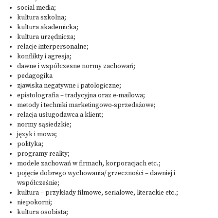
social media;
kultura szkolna;
kultura akademicka;
kultura urzędnicza;
relacje interpersonalne;
konflikty i agresja;
dawne i współczesne normy zachowań;
pedagogika
zjawiska negatywne i patologiczne;
epistolografia – tradycyjna oraz e-mailowa;
metody i techniki marketingowo-sprzedażowe;
relacja usługodawca a klient;
normy sąsiedzkie;
język i mowa;
polityka;
programy reality;
modele zachowań w firmach, korporacjach etc.;
pojęcie dobrego wychowania/ grzeczności – dawniej i
współcześnie;
kultura – przykłady filmowe, serialowe, literackie etc.;
niepokorni;
kultura osobista;