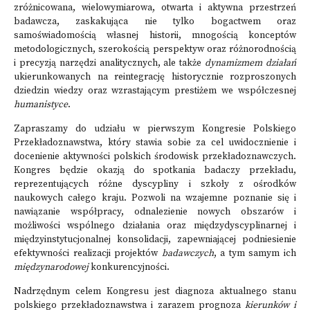
zróżnicowana, wielowymiarowa, otwarta i aktywna przestrzeń
badawcza, zaskakująca nie tylko bogactwem oraz
samoświadomością własnej historii, mnogością konceptów
metodologicznych, szerokością perspektyw oraz różnorodnością
i precyzją narzędzi analitycznych, ale także
dynamizmem działań
ukierunkowanych na reintegrację historycznie rozproszonych
dziedzin wiedzy oraz wzrastającym prestiżem we współczesnej
humanistyce
.
Zapraszamy do udziału w pierwszym Kongresie Polskiego
Przekładoznawstwa, który stawia sobie za cel uwidocznienie i
docenienie aktywności polskich środowisk przekładoznawczych.
Kongres będzie okazją do spotkania badaczy przekładu,
reprezentujących różne dyscypliny i szkoły z ośrodków
naukowych całego kraju. Pozwoli na wzajemne poznanie się i
nawiązanie współpracy, odnalezienie nowych obszarów i
możliwości wspólnego działania oraz międzydyscyplinarnej i
międzyinstytucjonalnej konsolidacji, zapewniającej podniesienie
efektywności realizacji projektów
badawczych
, a tym samym ich
międzynarodowej
konkurencyjności.
Nadrzędnym celem Kongresu jest diagnoza aktualnego stanu
polskiego przekładoznawstwa i zarazem prognoza
kierunków i