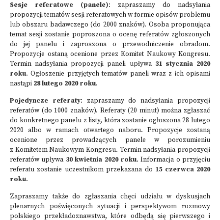
Sesje referatowe (panele)
: zapraszamy do nadsyłania
propozycji tematów sesji referatowych w formie opisów problemu
lub obszaru badawczego (do 2000 znaków). Osoba proponująca
temat sesji zostanie poproszona o ocenę referatów zgłoszonych
do jej panelu i zaproszona o przewodniczenie obradom.
Propozycje ostaną ocenione przez Komitet Naukowy Kongresu.
Termin nadsyłania propozycji paneli upływa
31 stycznia 2020
roku
. Ogłoszenie przyjętych tematów paneli wraz z ich opisami
nastąpi
28 lutego 2020 roku
.
Pojedyncze referaty
: zapraszamy do nadsyłania propozycji
referatów (do 1000 znaków). Referaty (20 minut) można zgłaszać
do konkretnego panelu z listy, która zostanie ogłoszona 28 lutego
2020 albo w ramach otwartego naboru. Propozycje zostaną
ocenione przez prowadzących panele w porozumieniu
z Komitetem Naukowym Kongresu. Termin nadsyłania propozycji
referatów upływa
30 kwietnia 2020 roku
. Informacja o przyjęciu
referatu zostanie uczestnikom przekazana do
15 czerwca 2020
roku
.
Zapraszamy także do zgłaszania chęci udziału w dyskusjach
plenarnych poświęconych sytuacji i perspektywom rozmowy
polskiego przekładoznawstwa, które odbędą się pierwszego i