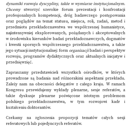
dynamiki rozwoju dyscypliny, także w wymiarze instytucjonalnym.
Chcemy
stworzyć szerokie forum prezentacji i konfrontacji
profesjonalnych kompetencji, dróg badawczego postępowania
oraz poglądów na temat statusu, miejsca, roli, zadań, metod i
przedmiotu przekładoznawstwa we współczesnej humanistyce,
najintensywniej eksplorowanych, pożądanych i akceptowalnych
w środowisku kierunków badań przekładoznawczych, dogmatów
i kwestii spornych współczesnego przekładoznawstwa, a także
jego sytuacji instytucjonalnej: form
organizacji
badań i perspektyw
rozwoju, programów dydaktycznych oraz aktualnych inicjatyw i
przedsięwzięć.
Zapraszamy przedstawicieli wszystkich ośrodków, w których
prowadzone są badania nad różnorakimi aspektami przekładu.
Zależy nam na obecności delegatów z całego kraju. W ramach
Kongresu przewidujemy wykłady plenarne, sesje referatów, a
także dyskusje plenarne poświęcone istotnym problemom
polskiego przekładoznawstwa, w tym rozwojowi kadr i
kształceniu doktorantów.
Czekamy na zgłoszenia propozycji tematów całych sesji
referatowych lub pojedynczych referatów.