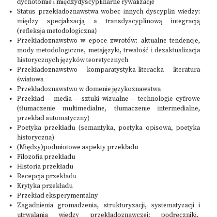
dychotomie i międzydyscyplinarne rywalizacje
Status przekładoznawstwa wobec innych dyscyplin wiedzy:
między specjalizacją a transdyscyplinową integracją
(refleksja metodologiczna)
Przekładoznawstwo w epoce zwrotów: aktualne tendencje,
mody metodologiczne, metajęzyki, trwałość i dezaktualizacja
historycznych języków teoretycznych
Przekładoznawstwo – komparatystyka literacka – literatura
światowa
Przekładoznawstwo w domenie językoznawstwa
Przekład – media – sztuki wizualne – technologie cyfrowe
(tłumaczenie multimedialne, tłumaczenie intermedialne,
przekład automatyczny)
Poetyka przekładu (semantyka, poetyka opisowa, poetyka
historyczna)
(Między)podmiotowe aspekty przekładu
Filozofia przekładu
Historia przekładu
Recepcja przekładu
Krytyka przekładu
Przekład eksperymentalny
Zagadnienia gromadzenia, strukturyzacji, systematyzacji i
utrwalania wiedzy przekładoznawczej: podręczniki,