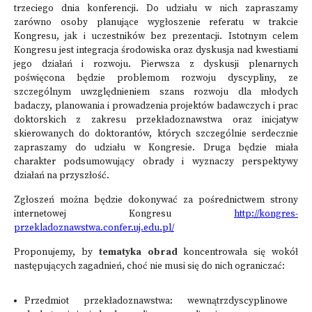
trzeciego dnia konferencji. Do udziału w nich zapraszamy
zarówno osoby planujące wygłoszenie referatu w trakcie
Kongresu, jak i uczestników bez prezentacji. Istotnym celem
Kongresu jest integracja środowiska oraz dyskusja nad kwestiami
jego działań i rozwoju. Pierwsza z dyskusji plenarnych
poświęcona będzie problemom rozwoju dyscypliny, ze
szczególnym uwzględnieniem szans rozwoju dla młodych
badaczy, planowania i prowadzenia projektów badawczych i prac
doktorskich z zakresu przekładoznawstwa oraz inicjatyw
skierowanych do doktorantów, których szczególnie serdecznie
zapraszamy do udziału w Kongresie. Druga będzie miała
charakter podsumowujący obrady i wyznaczy perspektywy
działań na przyszłość.
Zgłoszeń można będzie dokonywać za pośrednictwem strony
internetowej Kongresu
http://kongres-
przekladoznawstwa.confer.uj.edu.pl/
Proponujemy, by
tematyka obrad
koncentrowała się wokół
następujących zagadnień, choć nie musi się do nich ograniczać:
Przedmiot przekładoznawstwa: wewnątrzdyscyplinowe