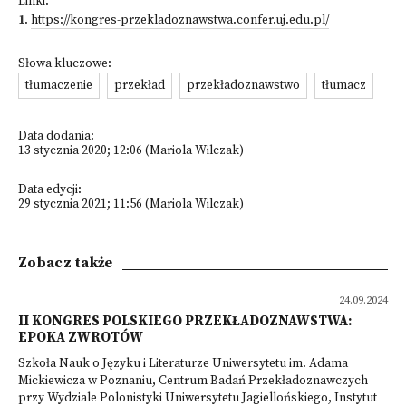
Linki:
1
.
https://kongres-przekladoznawstwa.confer.uj.edu.pl/
Słowa kluczowe:
tłumaczenie
przekład
przekładoznawstwo
tłumacz
Data dodania:
13 stycznia 2020; 12:06 (Mariola Wilczak)
Data edycji:
29 stycznia 2021; 11:56 (Mariola Wilczak)
Zobacz także
24.09.2024
II KONGRES POLSKIEGO PRZEKŁADOZNAWSTWA:
EPOKA ZWROTÓW
Szkoła Nauk o Języku i Literaturze Uniwersytetu im. Adama
Mickiewicza w Poznaniu, Centrum Badań Przekładoznawczych
przy Wydziale Polonistyki Uniwersytetu Jagiellońskiego, Instytut