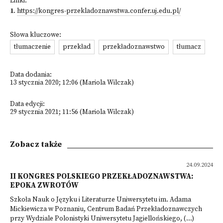
Linki:
1
.
https://kongres-przekladoznawstwa.confer.uj.edu.pl/
Słowa kluczowe:
tłumaczenie
przekład
przekładoznawstwo
tłumacz
Data dodania:
13 stycznia 2020; 12:06 (Mariola Wilczak)
Data edycji:
29 stycznia 2021; 11:56 (Mariola Wilczak)
Zobacz także
24.09.2024
II KONGRES POLSKIEGO PRZEKŁADOZNAWSTWA:
EPOKA ZWROTÓW
Szkoła Nauk o Języku i Literaturze Uniwersytetu im. Adama
Mickiewicza w Poznaniu, Centrum Badań Przekładoznawczych
przy Wydziale Polonistyki Uniwersytetu Jagiellońskiego, (...)