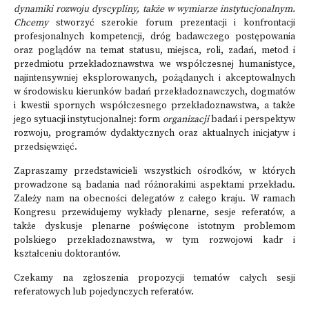
dynamiki rozwoju dyscypliny, także w wymiarze instytucjonalnym.
Chcemy
stworzyć szerokie forum prezentacji i konfrontacji
profesjonalnych kompetencji, dróg badawczego postępowania
oraz poglądów na temat statusu, miejsca, roli, zadań, metod i
przedmiotu przekładoznawstwa we współczesnej humanistyce,
najintensywniej eksplorowanych, pożądanych i akceptowalnych
w środowisku kierunków badań przekładoznawczych, dogmatów
i kwestii spornych współczesnego przekładoznawstwa, a także
jego sytuacji instytucjonalnej: form
organizacji
badań i perspektyw
rozwoju, programów dydaktycznych oraz aktualnych inicjatyw i
przedsięwzięć.
Zapraszamy przedstawicieli wszystkich ośrodków, w których
prowadzone są badania nad różnorakimi aspektami przekładu.
Zależy nam na obecności delegatów z całego kraju. W ramach
Kongresu przewidujemy wykłady plenarne, sesje referatów, a
także dyskusje plenarne poświęcone istotnym problemom
polskiego przekładoznawstwa, w tym rozwojowi kadr i
kształceniu doktorantów.
Czekamy na zgłoszenia propozycji tematów całych sesji
referatowych lub pojedynczych referatów.