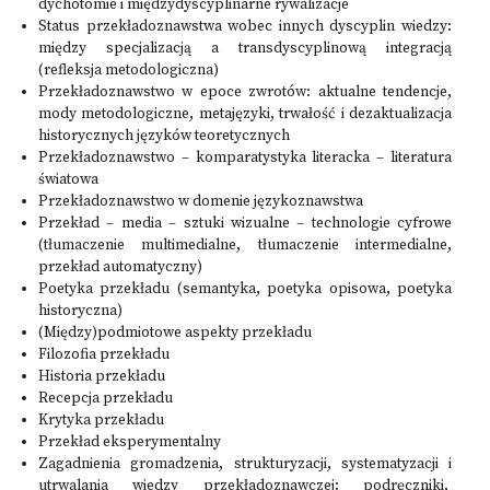
dychotomie i międzydyscyplinarne rywalizacje
Status przekładoznawstwa wobec innych dyscyplin wiedzy:
między specjalizacją a transdyscyplinową integracją
(refleksja metodologiczna)
Przekładoznawstwo w epoce zwrotów: aktualne tendencje,
mody metodologiczne, metajęzyki, trwałość i dezaktualizacja
historycznych języków teoretycznych
Przekładoznawstwo – komparatystyka literacka – literatura
światowa
Przekładoznawstwo w domenie językoznawstwa
Przekład – media – sztuki wizualne – technologie cyfrowe
(tłumaczenie multimedialne, tłumaczenie intermedialne,
przekład automatyczny)
Poetyka przekładu (semantyka, poetyka opisowa, poetyka
historyczna)
(Między)podmiotowe aspekty przekładu
Filozofia przekładu
Historia przekładu
Recepcja przekładu
Krytyka przekładu
Przekład eksperymentalny
Zagadnienia gromadzenia, strukturyzacji, systematyzacji i
utrwalania wiedzy przekładoznawczej: podręczniki,