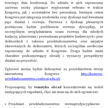
trzeciego dnia konferencji. Do udziału w nich zapraszamy
zarówno osoby planujące wygłoszenie referatu w trakcie
Kongresu, jak i uczestników bez prezentacji. Istotnym celem
Kongresu jest integracja środowiska oraz dyskusja nad kwestiami
jego działań i rozwoju. Pierwsza z dyskusji plenarnych
poświęcona będzie problemom rozwoju dyscypliny, ze
szczególnym uwzględnieniem szans rozwoju dla młodych
badaczy, planowania i prowadzenia projektów badawczych i prac
doktorskich z zakresu przekładoznawstwa oraz inicjatyw
skierowanych do doktorantów, których szczególnie serdecznie
zapraszamy do udziału w Kongresie. Druga będzie miała
charakter podsumowujący obrady i wyznaczy perspektywy
działań na przyszłość.
Zgłoszeń można będzie dokonywać za pośrednictwem strony
internetowej Kongresu
http://kongres-
przekladoznawstwa.confer.uj.edu.pl/
Proponujemy, by
tematyka obrad
koncentrowała się wokół
następujących zagadnień, choć nie musi się do nich ograniczać:
Przedmiot przekładoznawstwa: wewnątrzdyscyplinowe