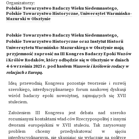
Organizatorzy:
Polskie Towarzystwo Badaczy Wieku Siedemnastego
,
Polskie Towarzystwo Historyczne
,
Uniwersytet Warmińsko-
Mazurski w Olsztynie
Polskie Towarzystwo Badaczy Wieku Siedemnastego,
Polskie Towarzystwo Historyczne oraz Instytut Historii
Uniwersytetu Warmińsko-Mazurskiego w Olsztynie mają
przyjemność zaprosić na III Kongres Badaczy Epoki Wazów
i Królów Rodaków, który odbędzie się w Olsztynie w dniach
4-6 września 2025 r. pod hasłem
Wazowie i królowie rodacy w
relacjach z Europą
.
Ideą przewodnią Kongresu pozostaje tworzenie i rozwój
szerokiego, interdyscyplinarnego forum naukowej dyskusji
wśród badaczy epoki nowożytnej, zajmujących się XVII
stuleciem.
Założeniem III Kongresu jest debata nad szeroko
rozumianymi kontaktami wład-ców Rzeczypospolitej z innymi
dworami europejskimi w XVII stuleciu. Tak zarysowany
problem chcemy przedyskutować w ujęciu
interdyscyplinarnym, nie skupiając się wyłącznie na polityce