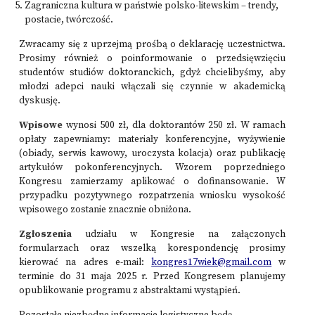
Zagraniczna kultura w państwie polsko-litewskim – trendy,
postacie, twórczość.
Zwracamy się z uprzejmą prośbą o deklarację uczestnictwa.
Prosimy również o poinformowanie o przedsięwzięciu
studentów studiów doktoranckich, gdyż chcielibyśmy, aby
młodzi adepci nauki włączali się czynnie w akademicką
dyskusję.
Wpisowe
wynosi 500 zł, dla doktorantów 250 zł. W ramach
opłaty zapewniamy: materiały konferencyjne, wyżywienie
(obiady, serwis kawowy, uroczysta kolacja) oraz publikację
artykułów pokonferencyjnych. Wzorem poprzedniego
Kongresu zamierzamy aplikować o dofinansowanie. W
przypadku pozytywnego rozpatrzenia wniosku wysokość
wpisowego zostanie znacznie obniżona.
Zgłoszenia
udziału w Kongresie na załączonych
formularzach oraz wszelką korespondencję prosimy
kierować na adres e-mail:
kongres17wiek@gmail.com
w
terminie do 31 maja 2025 r.
Przed Kongresem planujemy
opublikowanie programu z abstraktami wystąpień.