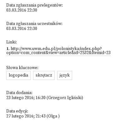
Data zgłaszania prelegentów:
03.03.2016 22:30
Data zgłaszania uczestników:
03.03.2016 22:30
Linki:
1
.
http://www.uwm.edu.pl/polonistyka/index.php?
option=com_content&view=article&id=2532&Itemid=23
Słowa kluczowe:
logopedia
skrętacz
język
Data dodania:
23 lutego 2016; 16:30 (Grzegorz Igliński)
Data edycji:
27 lutego 2016; 21:43 (Olga )