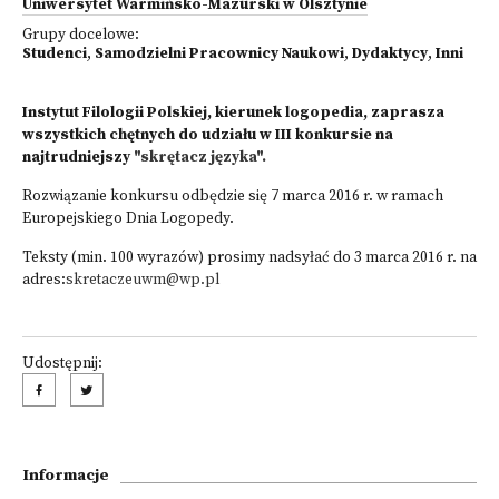
Uniwersytet Warmińsko-Mazurski w Olsztynie
Grupy docelowe:
Studenci
,
Samodzielni Pracownicy Naukowi
,
Dydaktycy
,
Inni
Instytut Filologii Polskiej, kierunek logopedia, zaprasza
wszystkich chętnych do udziału w III konkursie na
najtrudniejszy
"skrętacz języka".
Rozwiązanie konkursu odbędzie się 7 marca 2016 r. w ramach
Europejskiego Dnia Logopedy.
Teksty (min. 100 wyrazów) prosimy nadsyłać do 3 marca 2016 r. na
adres:
skretaczeuwm@wp.pl
Udostępnij:
Informacje