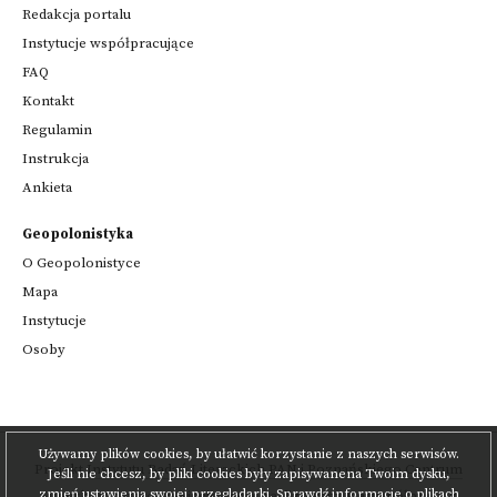
Redakcja portalu
Instytucje współpracujące
FAQ
Kontakt
Regulamin
Instrukcja
Ankieta
Geopolonistyka
O Geopolonistyce
Mapa
Instytucje
Osoby
Używamy plików cookies, by ułatwić korzystanie z naszych serwisów.
Projekt
Instytutu Badań Literackich PAN
i
Poznańskiego Centrum
Jeśli nie chcesz, by pliki cookies były zapisywanena Twoim dysku,
zmień ustawienia swojej przeglądarki.
Sprawdź informacje o plikach
Superkomputerowo-Sieciowego
,
realizowany we współpracy z