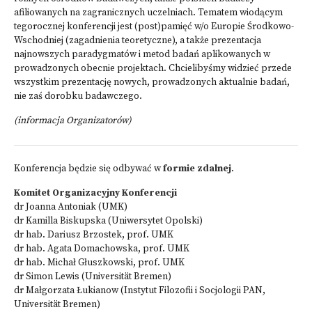
afiliowanych na zagranicznych uczelniach. Tematem wiodącym
tegorocznej konferencji jest (post)pamięć w/o Europie Środkowo-
Wschodniej (zagadnienia teoretyczne), a także prezentacja
najnowszych paradygmatów i metod badań aplikowanych w
prowadzonych obecnie projektach. Chcielibyśmy widzieć przede
wszystkim prezentację nowych, prowadzonych aktualnie badań,
nie zaś dorobku badawczego.
(informacja Organizatorów)
Konferencja będzie się odbywać w
formie zdalnej
.
Komitet Organizacyjny Konferencji
dr Joanna Antoniak (UMK)
dr Kamilla Biskupska (Uniwersytet Opolski)
dr hab. Dariusz Brzostek, prof. UMK
dr hab. Agata Domachowska, prof. UMK
dr hab. Michał Głuszkowski, prof. UMK
dr Simon Lewis (Universität Bremen)
dr Małgorzata Łukianow (Instytut Filozofii i Socjologii PAN,
Universität Bremen)