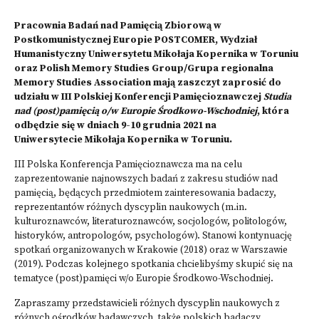
Pracownia Badań nad Pamięcią Zbiorową w
Postkomunistycznej Europie POSTCOMER, Wydział
Humanistyczny Uniwersytetu Mikołaja Kopernika w Toruniu
oraz Polish Memory Studies Group/Grupa regionalna
Memory Studies Association mają zaszczyt zaprosić do
udziału w III Polskiej Konferencji Pamięcioznawczej
Studia
nad (post)pamięcią o/w Europie Środkowo-Wschodniej
, która
odbędzie się w dniach 9-10 grudnia 2021 na
Uniwersytecie Mikołaja Kopernika w Toruniu.
III Polska Konferencja Pamięcioznawcza ma na celu
zaprezentowanie najnowszych badań z zakresu studiów nad
pamięcią, będących przedmiotem zainteresowania badaczy,
reprezentantów różnych dyscyplin naukowych (m.in.
kulturoznawców, literaturoznawców, socjologów, politologów,
historyków, antropologów, psychologów). Stanowi kontynuację
spotkań organizowanych w Krakowie (2018) oraz w Warszawie
(2019). Podczas kolejnego spotkania chcielibyśmy skupić się na
tematyce (post)pamięci w/o Europie Środkowo-Wschodniej.
Zapraszamy przedstawicieli różnych dyscyplin naukowych z
różnych ośrodków badawczych, także polskich badaczy