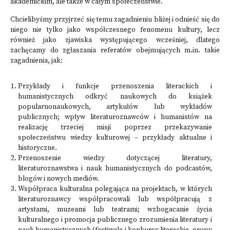
akademickim, ale także w całym społeczeństwie.
Chcielibyśmy przyjrzeć się temu zagadnieniu bliżej i odnieść się do
niego nie tylko jako współczesnego fenomenu kultury, lecz
również jako zjawiska występującego wcześniej, dlatego
zachęcamy do zgłaszania referatów obejmujących m.in. takie
zagadnienia, jak:
Przykłady i funkcje przenoszenia literackich i
humanistycznych odkryć naukowych do książek
popularnonaukowych, artykułów lub wykładów
publicznych; wpływ literaturoznawców i humanistów na
realizację trzeciej misji poprzez przekazywanie
społeczeństwu wiedzy kulturowej – przykłady aktualne i
historyczne.
Przenoszenie wiedzy dotyczącej literatury,
literaturoznawstwa i nauk humanistycznych do podcastów,
blogów i nowych mediów.
Współpraca kulturalna polegająca na projektach, w których
literaturoznawcy współpracowali lub współpracują z
artystami, muzeami lub teatrami; wzbogacanie życia
kulturalnego i promocja publicznego zrozumienia literatury i