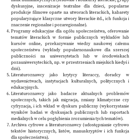
nauk humanistycznych (festiwale i konkursy literackie, grupy
dyskusyjne, inscenizacje teatralne dla dzieci, popularne
produkcje filmowe oparte na utworach literackich, kabarety
popularyzujące klasyczne utwory literackie itd., ich funkcja i
znaczenie regionalne i pozaregionalne).
Programy edukacyjne dla ogółu społeczeństwa, oferowanie
tematów literackich w formie publicznych wykładów lub
kursów online, przekazywanie wiedzy naukowej całemu
społeczeństwu (wykłady popularnonaukowe dla szerszej
publiczności na uniwersytetach lub w środowiskach
pozauniwersyteckich, np. w przestrzeniach miejskich kiedyś i
dziś).
Literaturoznawcy jako krytycy literaccy, doradcy w
wydawnictwach, instytucjach kulturalnych, politycznych i
edukacyjnych.
Literaturoznawcy jako badacze aktualnych problemów
społecznych, takich jak migracja, zmiany klimatyczne czy
cyfryzacja, i ich wkład w dyskurs publiczny (wykorzystanie
wyników badań w dyskusjach publicznych lub raportach
medialnych w celu pogłębienia zrozumienia tych tematów).
Archiwa cyfrowe a literaturoznawcy (udostępnianie cyfrowo
tekstów historycznych, listów, manuskryptów i ich funkcja
dla społeczeństwa).