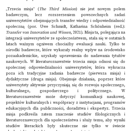
„Trzecia misja” (
The Third Mission
) nie jest nowym polem
badawczym, lecz rozszerzeniem powszechnych zadań
uniwersytetów obejmujących transfer wiedzy i odpowiedzialność
społeczną (por. Uwe Schmidt, Katharina Schönheim (red.):
Transfer von Innovation und Wissen
, 2021). Misja ta, polegająca na
integracji uniwersytetów ze społeczeństwem, stała się w ostatnich
latach ważnym ogniwem chociażby ewaluacji nauki. Tylko te
ośrodki badawcze, które wykazały realny wpływ na środowisko
pozaakademickie, uzyskały uprawnienia do nadawania tytułów
naukowych. W literaturoznawstwie trzecia misja odnosi się do
społecznej odpowiedzialności uniwersytetów, która wykracza
poza ich tradycyjne zadania badawcze (pierwsza misja) i
dydaktyczne (druga misja). Obejmuje działania, poprzez które
uniwersytety aktywnie przyczyniają się do rozwoju społecznego,
kulturalnego, gospodarczego i politycznego. W
literaturoznawstwie może dotyczyć komunikacji naukowej,
projektów kulturalnych i współpracy z instytucjami, programów
edukacyjnych dla publiczności, doradztwa i ekspertyz. Trzecia
misja podkreśla zatem znaczenie studiów filologicznych i
literaturoznawczych dla społeczeństwa i służy temu, aby wyniki
studiów literackich były skuteczne nie tylko w świecie