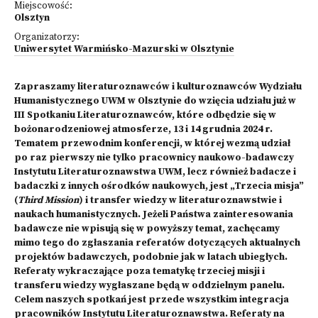
Miejscowość:
Olsztyn
Organizatorzy:
Uniwersytet Warmińsko-Mazurski w Olsztynie
Zapraszamy literaturoznawców i kulturoznawców Wydziału
Humanistycznego UWM w Olsztynie do wzięcia udziału już w
III Spotkaniu Literaturoznawców, które odbędzie się w
bożonarodzeniowej atmosferze, 13 i 14 grudnia 2024 r.
Tematem przewodnim konferencji, w której wezmą udział
po raz pierwszy nie tylko pracownicy naukowo-badawczy
Instytutu Literaturoznawstwa UWM, lecz również badacze i
badaczki z innych ośrodków naukowych, jest „Trzecia misja”
(
Third Mission
) i transfer wiedzy w literaturoznawstwie i
naukach humanistycznych. Jeżeli Państwa zainteresowania
badawcze nie wpisują się w powyższy temat, zachęcamy
mimo tego do zgłaszania referatów dotyczących aktualnych
projektów badawczych, podobnie jak w latach ubiegłych.
Referaty wykraczające poza tematykę trzeciej misji i
transferu wiedzy wygłaszane będą w oddzielnym panelu.
Celem naszych spotkań jest przede wszystkim integracja
pracowników Instytutu Literaturoznawstwa. Referaty na