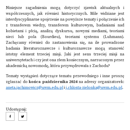
Niniejsze zagadnienia mogą dotyczyć zjawisk aktualnych i
współczesnych, jak również historycznych. Mile widziane jest
interdyscyplinarne spojrzenie na powyższe tematy i połączenie ich
z transferem wiedzy, transferem kulturowym, badaniami nad
kobietami i płcią, analizą dyskursu, nowymi mediami, teoriami
sieci lub pola (Bourdieu), teoriami systemu (Luhmann).
Zachęcamy również do zastanowienia się, na ile prowadzone
badania literaturoznawcze i kulturoznawcze mogą stanowić
istotny element trzeciej misji. Jaki jest sens trzeciej misji na
uniwersytetach i czy jest ona złem koniecznym, narzuconym przez
akademicką nowomodę, która przywędrowała z Zachodu?
Tematy wystąpień dotyczące tematu przewodniego i inne proszę
zgłaszać do
końca października 2024
na adresy organizatorek:
aneta.jachimowicz@uwm.edu.pl
i
j.chlosta-zielonka@uwm.edu.pl
.
Udostępnij: