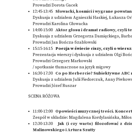
Prowadzi Dorota Gacek
12:45-13:45
Słowacki, kosmici i wygrane powstania
Dyskusja z udziałem Agnieszki Haskiej, Łukasza Orb
Prowadzi Karolina Głowacka
14:00-15:00
Aktor głosu i dramat radiowy, czyli 
Dyskusja z udziałem Grzegorza Damięckiego, Barbar
Prowadzi Jan Bończa-Szabłowski
15:15-16:15
Poezja w świecie ciszy, czyli o wier
Prezentacja wierszy i dyskusja z udziałem Olgi Boń
Prowadzi Grzegorz Markowski
/ spotkanie tłumaczone na język migowy
16:30-17:30
Co po Herbercie? Subiektywne ABC n
Dyskusja z udziałem Julii Fiedorczuk, Anny Piwkow
Prowadzi Józef Ruszar
SCENA RÓŻOWA
11:00-12:00
Opowieści muzycznej treści. Koncer
Zespół w składzie: Magdalena Kordylasińska, Miłosz
12:30-13:30
Jak (i czy warto) filozofować z d
Malinowskiego i Artura Szutty