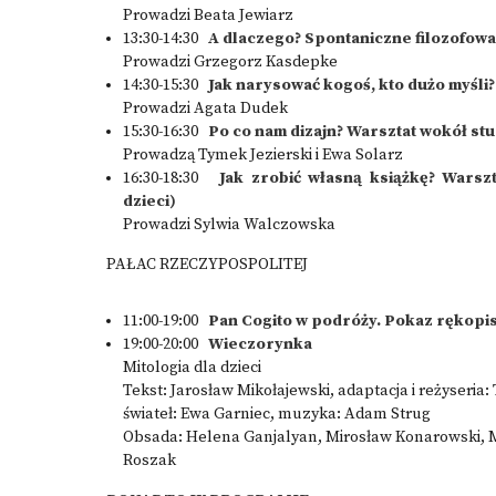
Prowadzi Beata Jewiarz
13:30-14:30
A dlaczego? Spontaniczne filozofowa
Prowadzi Grzegorz Kasdepke
14:30-15:30
Jak narysować kogoś, kto dużo myśli?
Prowadzi Agata Dudek
15:30-16:30
Po co nam dizajn? Warsztat wokół stu
Prowadzą Tymek Jezierski i Ewa Solarz
16:30-18:30
Jak zrobić własną książkę? Warszta
dzieci)
Prowadzi Sylwia Walczowska
PAŁAC RZECZYPOSPOLITEJ
11:00-19:00
Pan Cogito w podróży. Pokaz rękopi
19:00-20:00
Wieczorynka
Mitologia dla dzieci
Tekst: Jarosław Mikołajewski, adaptacja i reżyseria:
świateł: Ewa Garniec, muzyka: Adam Strug
Obsada: Helena Ganjalyan, Mirosław Konarowski, 
Roszak