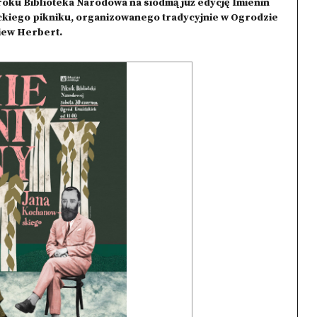
ku Biblioteka Narodowa na siódmą już edycję Imienin
ckiego pikniku, organizowanego tradycyjnie w Ogrodzie
niew Herbert.