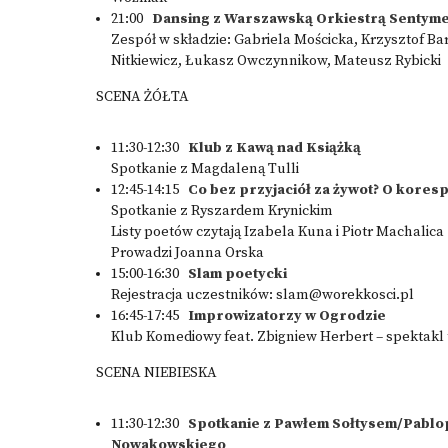
21:00
Dansing z Warszawską Orkiestrą Sentyme
Zespół w składzie: Gabriela Mościcka, Krzysztof B
Nitkiewicz, Łukasz Owczynnikow, Mateusz Rybicki
SCENA ŻÓŁTA
11:30-12:30
Klub z Kawą nad Książką
Spotkanie z Magdaleną Tulli
12:45-14:15
Co bez przyjaciół za żywot? O kore
Spotkanie z Ryszardem Krynickim
Listy poetów czytają Izabela Kuna i Piotr Machalica
Prowadzi Joanna Orska
15:00-16:30
Slam poetycki
Rejestracja uczestników:
slam@worekkosci.pl
16:45-17:45
Improwizatorzy w Ogrodzie
Klub Komediowy feat. Zbigniew Herbert – spektakl
SCENA NIEBIESKA
11:30-12:30
Spotkanie z Pawłem Sołtysem/Pablop
Nowakowskiego