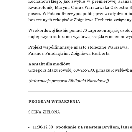
Kochanowskiego, jak zwykle w premierowej aranża
Kwadrofonik, Maryna C oraz Warszawska Orkiestra S
gościa. W Pałacu Rzeczypospolitej przez cały dzień
bezcennych rękopisów Zbigniewa Herberta związanyc
W rekordowej liczbie ponad 70 zaprezentują się czoło
najlepszymi autorami i wystawią książki w imieninowy
Projekt współfinansuje miasto stołeczne Warszawa.
Partner: Fundacja im. Zbigniewa Herberta
Kontakt dla mediów:
Grzegorz Mazurowski, 604 266 290,
g.mazurowski@bn.
(informacja prasowa Biblioteki Narodowej)
PROGRAM WYDARZENIA
SCENA ZIELONA
11:30-12:30
Spotkanie z Ernestem Bryllem, laure