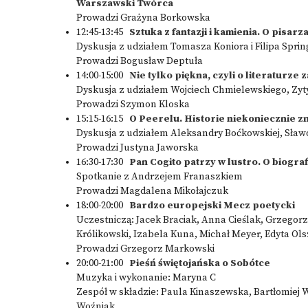
Warszawski Twórca
Prowadzi Grażyna Borkowska
12:45-13:45
Sztuka z fantazji i kamienia. O pisar
Dyskusja z udziałem Tomasza Koniora i Filipa Spri
Prowadzi Bogusław Deptuła
14:00-15:00
Nie tylko piękna, czyli o literaturze
Dyskusja z udziałem Wojciech Chmielewskiego, Zyty
Prowadzi Szymon Kloska
15:15-16:15
O Peerelu. Historie niekoniecznie z
Dyskusja z udziałem Aleksandry Boćkowskiej, Sław
Prowadzi Justyna Jaworska
16:30-17:30
Pan Cogito patrzy w lustro. O biogra
Spotkanie z Andrzejem Franaszkiem
Prowadzi Magdalena Mikołajczuk
18:00-20:00
Bardzo europejski Mecz poetycki
Uczestniczą: Jacek Braciak, Anna Cieślak, Grzegorz
Królikowski, Izabela Kuna, Michał Meyer, Edyta O
Prowadzi Grzegorz Markowski
20:00-21:00
Pieśń świętojańska o Sobótce
Muzyka i wykonanie: Maryna C
Zespół w składzie: Paula Kinaszewska, Bartłomiej
Woźniak