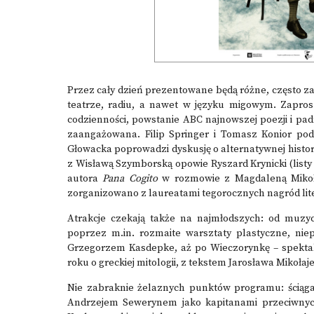
Przez cały dzień prezentowane będą różne, często za
teatrze, radiu, a nawet w języku migowym. Zapros
codzienności, powstanie ABC najnowszej poezji i pad
zaangażowana. Filip Springer i Tomasz Konior pody
Głowacka poprowadzi dyskusję o alternatywnej histor
z Wisławą Szymborską opowie Ryszard Krynicki (listy c
autora
Pana Cogito
w rozmowie z Magdaleną Mikoła
zorganizowano z laureatami tegorocznych nagród lit
Atrakcje czekają także na najmłodszych: od muzy
poprzez m.in. rozmaite warsztaty plastyczne, niep
Grzegorzem Kasdepke, aż po Wieczorynkę – spektak
roku o greckiej mitologii, z tekstem Jarosława Mikoł
Nie zabraknie żelaznych punktów programu: ściąga
Andrzejem Sewerynem jako kapitanami przeciwny