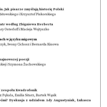
. Jak pisarze zmyślają historię Polski
itowskiego i Krzysztof Piskorskiego
teatr według Zbigniewa Herberta
y Osterloff i Macieja Wojtyszko
szach w języku migowym
czyk, Iwony Cichosz i Bernarda Kinowa
ajnowszej poezji
skiej i Szymona Żuchowskiego
t zespołu Kwadrofonik
 Pękala, Emilia Sitarz, Bartek Wąsik
ziećmi? Dyskusja z udziałem Ady Augustyniak, Łukasza