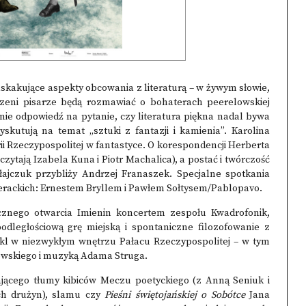
skakujące aspekty obcowania z literaturą – w żywym słowie,
zeni pisarze będą rozmawiać o bohaterach peerelowskiej
nie odpowiedź na pytanie, czy literatura piękna nadal bywa
skutują na temat „sztuki z fantazji i kamienia”. Karolina
ii Rzeczypospolitej w fantastyce. O korespondencji Herberta
zytają Izabela Kuna i Piotr Machalica), a postać i twórczość
jczuk przybliży Andrzej Franaszek. Specjalne spotkania
erackich: Ernestem Bryllem i Pawłem Sołtysem/Pablopavo.
cznego otwarcia Imienin koncertem zespołu Kwadrofonik,
odległościową grę miejską i spontaniczne filozofowanie z
l w niezwykłym wnętrzu Pałacu Rzeczypospolitej – w tym
ajewskiego i muzyką Adama Struga.
jącego tłumy kibiców Meczu poetyckiego (z Anną Seniuk i
ch drużyn), slamu czy
Pieśni świętojańskiej o Sobótce
Jana