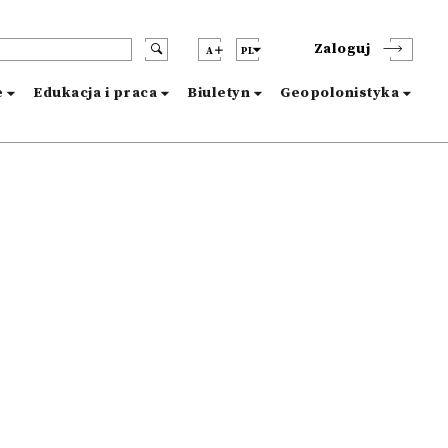
Zaloguj
A
PL
e
Edukacja i praca
Biuletyn
Geopolonistyka