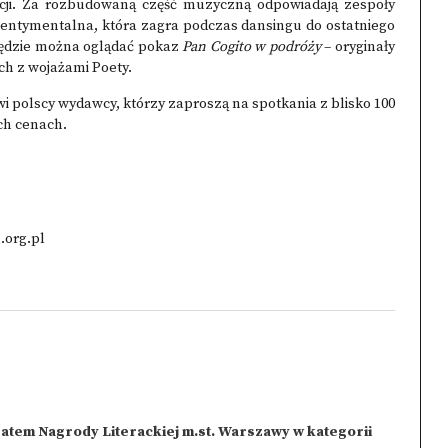
cji. Za rozbudowaną część muzyczną odpowiadają zespoły
entymentalna, która zagra podczas dansingu do ostatniego
 będzie można oglądać pokaz
Pan Cogito w podróży
– oryginały
h z wojażami Poety.
wi polscy wydawcy, którzy zaproszą na spotkania z blisko 100
ch cenach.
org.pl
atem Nagrody Literackiej m.st. Warszawy w kategorii