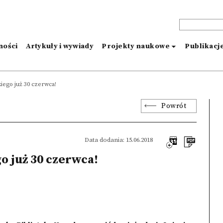
ności
Artykuły i wywiady
Projekty naukowe
Publikacj
ego już 30 czerwca!
Powrót
Data dodania: 15.06.2018
 już 30 czerwca!