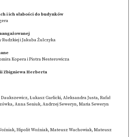
zach i ich słabości do budynków
ngera
 zaangażowanej
 Rudzkiej i Jakuba Żulczyka
nane
omira Kopera i Piotra Nesterowicza
fii Zbigniewa Herberta
 Daukszewicz, Łukasz Garlicki, Aleksandra Justa, Rafał
lszówka, Anna Seniuk, Andrzej Seweryn, Maria Seweryn
 Woźniak, Hipolit Woźniak, Mateusz Wachowiak, Mateusz