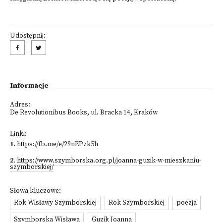
Udostępnij:
Informacje
Adres:
De Revolutionibus Books, ul. Bracka 14, Kraków
Linki:
1
.
https://fb.me/e/29nEPzk5h
2
.
https://www.szymborska.org.pl/joanna-guzik-w-mieszkaniu-
szymborskiej/
Słowa kluczowe:
Rok Wisławy Szymborskiej
Rok Szymborskiej
poezja
Szymborska Wisława
Guzik Joanna