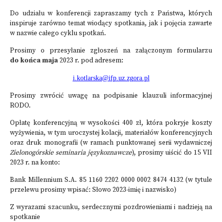
Do udziału w konferencji zapraszamy tych z Państwa, których
inspiruje zarówno temat wiodący spotkania, jak i pojęcia zawarte
w nazwie całego cyklu spotkań.
Prosimy o przesyłanie zgłoszeń na załączonym formularzu
do końca maja
2023 r. pod adresem:
i.kotlarska@ifp.uz.zgora.pl
Prosimy zwrócić uwagę na podpisanie klauzuli informacyjnej
RODO.
Opłatę konferencyjną w wysokości 400 zł, która pokryje koszty
wyżywienia, w tym uroczystej kolacji, materiałów konferencyjnych
oraz druk monografii (w ramach punktowanej serii wydawniczej
Zielonogórskie seminaria językoznawcze
), prosimy uiścić do 15 VII
2023 r. na konto:
Bank Millennium S.A. 85 1160 2202 0000 0002 8474 4132 (w tytule
przelewu prosimy wpisać: Słowo 2023-imię i nazwisko)
Z wyrazami szacunku, serdecznymi pozdrowieniami i nadzieją na
spotkanie