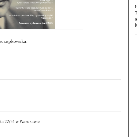
I
T
a
k
Szczepkowska.
ta 22/24 w Warszawie