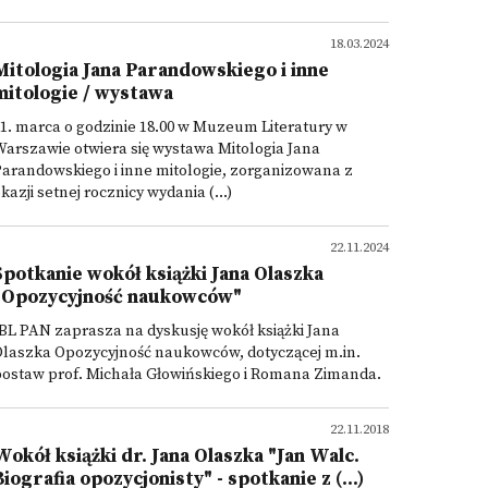
18.03.2024
Mitologia Jana Parandowskiego i inne
mitologie / wystawa
1. marca o godzinie 18.00 w Muzeum Literatury w
arszawie otwiera się wystawa Mitologia Jana
arandowskiego i inne mitologie, zorganizowana z
kazji setnej rocznicy wydania (...)
22.11.2024
Spotkanie wokół książki Jana Olaszka
"Opozycyjność naukowców"
BL PAN zaprasza na dyskusję wokół książki Jana
Olaszka Opozycyjność naukowców, dotyczącej m.in.
postaw prof. Michała Głowińskiego i Romana Zimanda.
22.11.2018
Wokół książki dr. Jana Olaszka "Jan Walc.
Biografia opozycjonisty" - spotkanie z (...)