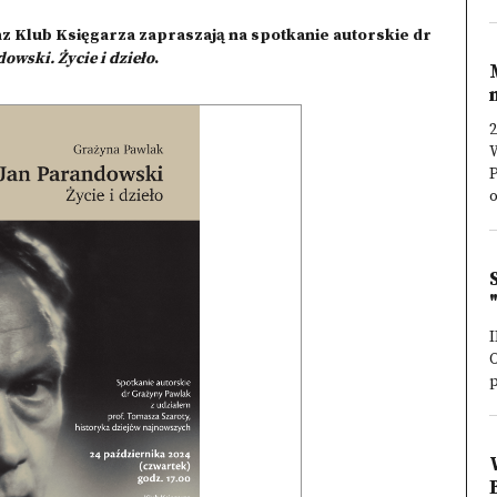
z Klub Księgarza zapraszają na spotkanie autorskie dr
owski. Życie i dzieło
.
2
W
P
o
I