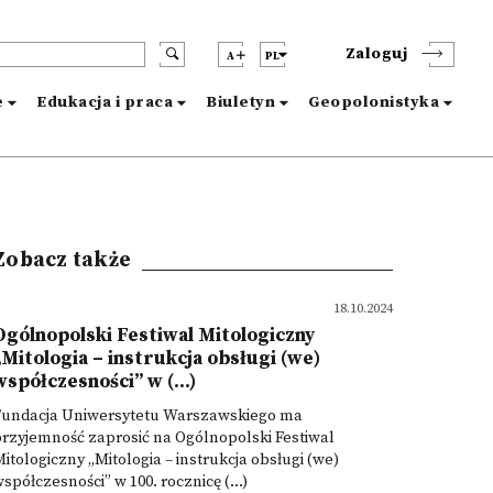
Zaloguj
A
PL
e
Edukacja i praca
Biuletyn
Geopolonistyka
Zobacz także
18.10.2024
Ogólnopolski Festiwal Mitologiczny
„Mitologia – instrukcja obsługi (we)
współczesności” w (...)
Fundacja Uniwersytetu Warszawskiego ma
rzyjemność zaprosić na Ogólnopolski Festiwal
itologiczny „Mitologia – instrukcja obsługi (we)
spółczesności” w 100. rocznicę (...)