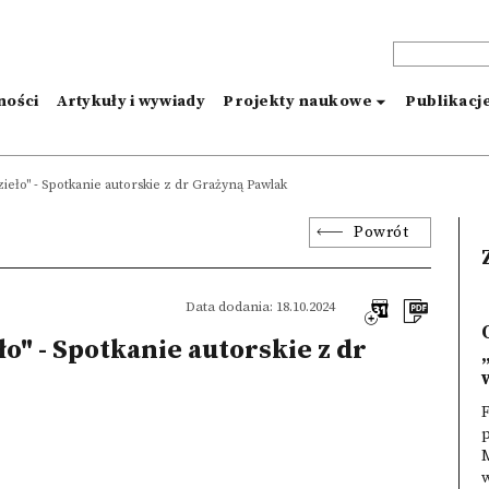
ności
Artykuły i wywiady
Projekty naukowe
Publikacj
zieło" - Spotkanie autorskie z dr Grażyną Pawlak
Powrót
Data dodania: 18.10.2024
ło" - Spotkanie autorskie z dr
p
M
w