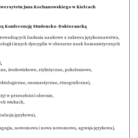
niwersytetu Jana Kochanowskiego w Kielcach
ową Konferencję Studencko-Doktorancką
 prowadzących badania naukowe z zakresu językoznawstwa,
jologii i innych dyscyplin w obszarze nauk humanistycznych
ś,
czne, środowiskowe, stylistyczne, pokoleniowe,
alektologiczne, onomastyczne, etnograficzne),
kty) w przeszłości i obecnie,
ych wiekach,
ulacja językowa),
demagogia, nowomowa i nowa nowomowa, agresja językowa),