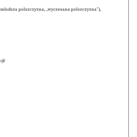
ajmłodsza polszczyzna, „wyczesana polszczyzna”),
ji!