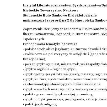
Instytut Literaturoznawstwa i Językoznawstwa U
Kieleckie Towarzystwo Naukowe
Studenckie Koło Naukowe Dialektologiczne
mają zaszczyt zaprosić na X Ogólnopolską Nauk
Zaproszenie kierujemy do Studentów i Doktorantów
literaturoznawstwa, logopedii, kulturoznawstwa, soc
i społecznych.
Proponowana tematyka badawcza:
• polskie środowiska językowo-kulturowe dawniej i dzi
• zróżnicowanie polszczyzny dawniej i dziś (geografi
funkcjonalne),
• pejzaż językowy miast, miasteczek, wsi (aspekty di
• język w regionie – region w języku,
• język ogólny i języki lokalne (gwary, dialekty, regiole
• język, kultura, społeczeństwo, komunikacja w dawn
• autostereotypy, stereotypy etniczne i regionalne,
• język w mediach masowych (np. wulgaryzacja, manip
• polska grzeczność językowa i jej przemiany,
• język polityki (perswazja, propaganda, agitacja, 
• polski język religijny,