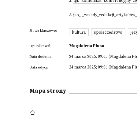
2
.
ujk_komunikat_konferencyjny_20
3
.
jks_-_zasady_redakcji_artykułów
Słowa kluczowe:
kultura
społeczeństwo
jęz
Magdalena Płusa
Opublikował:
24 marca 2025; 09:03 (Magdalena Pł
Data dodania:
24 marca 2025; 09:06 (Magdalena Pł
Data edycji:
Mapa strony