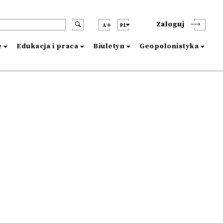
Zaloguj
A
PL
e
Edukacja i praca
Biuletyn
Geopolonistyka