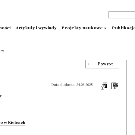
ności
Artykuły i wywiady
Projekty naukowe
Publikacj
ury
Powrót
Data dodania: 24.03.2025
y
o w Kielcach