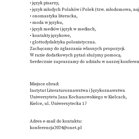
• język pisarzy,
• język młodych Polaków i Polek (tzw. młodomowa, n
• onomastyka literacka,
• moda w języku,
• język mediów i język w mediach,
• kontakty językowe,
• glottodydaktyka polonistyczna.
Zachęcamy do zgłaszania własnych propozycji.
W razie dodatkowych pytań służymy pomocą.
Serdecznie zapraszamy do udziału w naszej konferenc
Miejsce obrad:
Instytut Literaturoznawstwa i Językoznawstwa
Uniwersytetu Jana Kochanowskiego w Kielcach,
Kielce, ul. Uniwersytecka 17
Adres e-mail do kontaktu:
konferencja2024@onet.pl