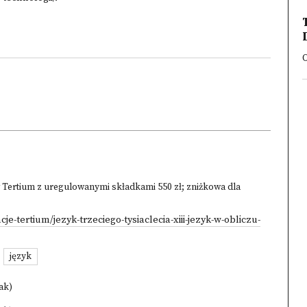
O
w Tertium z uregulowanymi składkami 550 zł; zniżkowa dla
je-tertium/jezyk-trzeciego-tysiaclecia-xiii-jezyk-w-obliczu-
język
ak)