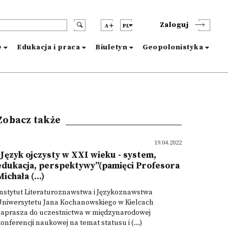
Zaloguj
A
PL
e
Edukacja i praca
Biuletyn
Geopolonistyka
Zobacz także
19.04.2022
"Język ojczysty w XXI wieku - system,
edukacja, perspektywy”(pamięci Profesora
Michała (...)
nstytut Literaturoznawstwa i Językoznawstwa
Uniwersytetu Jana Kochanowskiego w Kielcach
zaprasza do uczestnictwa w międzynarodowej
onferencji naukowej na temat statusu i (...)