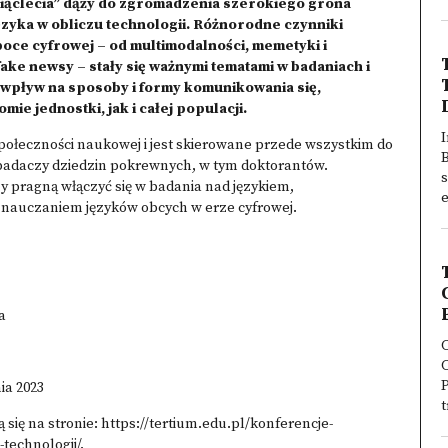
siąclecia” dąży do zgromadzenia szerokiego grona
yka w obliczu technologii. Różnorodne czynniki
oce cyfrowej – od multimodalności, memetyki i
fake newsy – stały się ważnymi tematami w badaniach i
wpływ na sposoby i formy komunikowania się,
e jednostki, jak i całej populacji.
I
ołeczności naukowej i jest skierowane przede wszystkim do
B
badaczy dziedzin pokrewnych, w tym doktorantów.
s
zy pragną włączyć się w badania nad językiem,
e
 nauczaniem języków obcych w erze cyfrowej.
a
C
P
ia 2023
t
 się na stronie:
https://tertium.edu.pl/konferencje-
-technologii/
.