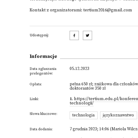
Kontakt z organizatorami:
tertium2016@gmail.com
Udostępnij:
Informacje
05.12.2023
Data zgłaszania
prelegentów:
pełna 650 zł; zniżkowa dla członkó
Opłata:
doktorantów 350 zł
1
.
https://tertium.edu.pl/konferenc
Linki:
technologii/
Słowa kluczowe:
technologia
językoznawstwo
7 grudnia 2023; 14:06 (Mariola Wilcz
Data dodania: