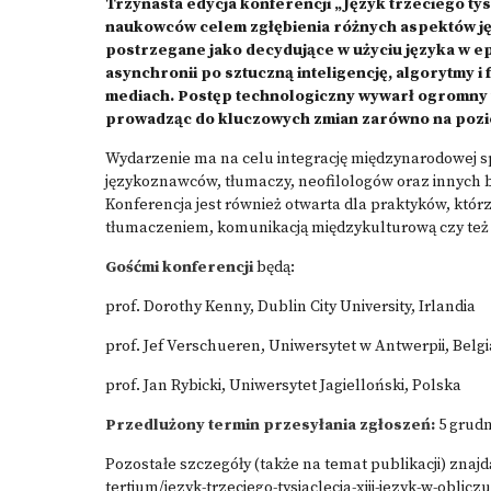
Trzynasta edycja konferencji „Język trzeciego ty
naukowców celem zgłębienia różnych aspektów jęz
postrzegane jako decydujące w użyciu języka w ep
asynchronii po sztuczną inteligencję, algorytmy i 
mediach. Postęp technologiczny wywarł ogromny 
prowadząc do kluczowych zmian zarówno na poziomi
Wydarzenie ma na celu integrację międzynarodowej sp
językoznawców, tłumaczy, neofilologów oraz innych 
Konferencja jest również otwarta dla praktyków, któr
tłumaczeniem, komunikacją międzykulturową czy też
Gośćmi konferencji
będą:
prof. Dorothy Kenny, Dublin City University, Irlandia
prof. Jef Verschueren, Uniwersytet w Antwerpii, Belgi
prof. Jan Rybicki, Uniwersytet Jagielloński, Polska
Przedlużony termin przesyłania zgłoszeń:
5 grudn
Pozostałe szczegóły (także na temat publikacji) znajdą
tertium/jezyk-trzeciego-tysiaclecia-xiii-jezyk-w-obliczu