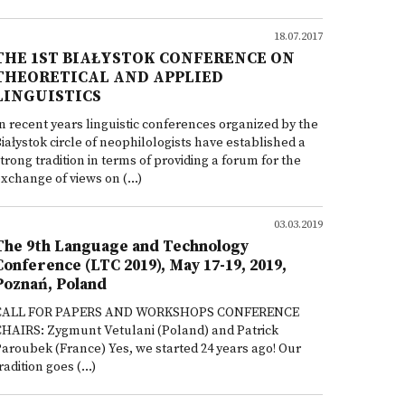
18.07.2017
THE 1ST BIAŁYSTOK CONFERENCE ON
THEORETICAL AND APPLIED
LINGUISTICS
n recent years linguistic conferences organized by the
iałystok circle of neophilologists have established a
trong tradition in terms of providing a forum for the
xchange of views on (...)
03.03.2019
The 9th Language and Technology
Conference (LTC 2019), May 17-19, 2019,
Poznań, Poland
CALL FOR PAPERS AND WORKSHOPS CONFERENCE
HAIRS: Zygmunt Vetulani (Poland) and Patrick
aroubek (France) Yes, we started 24 years ago! Our
radition goes (...)