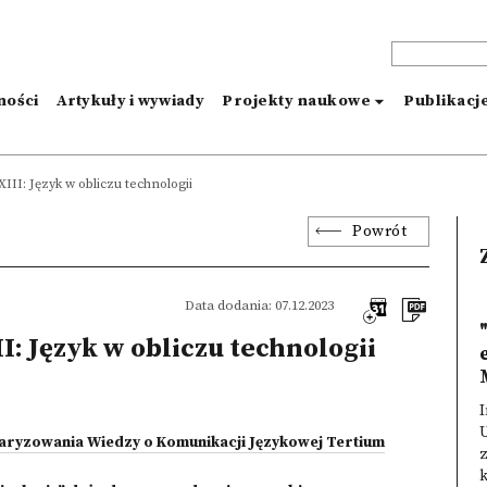
ności
Artykuły i wywiady
Projekty naukowe
Publikacj
XIII: Język w obliczu technologii
Powrót
Data dodania: 07.12.2023
II: Język w obliczu technologii
I
ryzowania Wiedzy o Komunikacji Językowej Tertium
k