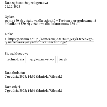
Data zgłaszania prelegentów:
05.12.2023
Opłata:
pełna 650 zł; zniżkowa dla członków Tertium z uregulowanymi
składkami 550 zł; zniżkowa dla doktorantów 350 zł
Linki:
1
.
https://tertium.edu.pl/konferencje-tertium/jezyk-trzeciego-
tysiaclecia-xiii-jezyk-w-obliczu-technologii/
Słowa kluczowe:
technologia
językoznawstwo
język
Data dodania:
7 grudnia 2023; 14:06 (Mariola Wilczak)
Data edycji:
7 grudnia 2023; 14:06 (Mariola Wilczak)