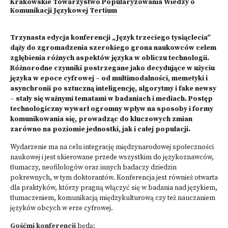
Krakowskie Towarzystwo Popularyzowania Wiedzy o
Komunikacji Językowej Tertium
Trzynasta edycja konferencji „Język trzeciego tysiąclecia”
dąży do zgromadzenia szerokiego grona naukowców celem
zgłębienia różnych aspektów języka w obliczu technologii.
Różnorodne czynniki postrzegane jako decydujące w użyciu
języka w epoce cyfrowej – od multimodalności, memetyki i
asynchronii po sztuczną inteligencję, algorytmy i fake newsy
– stały się ważnymi tematami w badaniach i mediach. Postęp
technologiczny wywarł ogromny wpływ na sposoby i formy
komunikowania się, prowadząc do kluczowych zmian
zarówno na poziomie jednostki, jak i całej populacji.
Wydarzenie ma na celu integrację międzynarodowej społeczności
naukowej i jest skierowane przede wszystkim do językoznawców,
tłumaczy, neofilologów oraz innych badaczy dziedzin
pokrewnych, w tym doktorantów. Konferencja jest również otwarta
dla praktyków, którzy pragną włączyć się w badania nad językiem,
tłumaczeniem, komunikacją międzykulturową czy też nauczaniem
języków obcych w erze cyfrowej.
Gośćmi konferencji
będą: