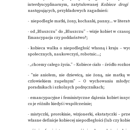
interdyscyplinarnym, zatytułowanej
Kobiece drogi 
następujących, przykładowych zagadnień:
- niepodległe matki, żony, kochanki, panny… w literatu
- od „Bluszczu” do „Bluszczu” – wizje kobiet w czas
Emancypacja czy poddaństwo?;
- kobieca walka o niepodległość własną i kraju – w
społecznych, naukowczyń, robotnic…;
- „chcemy całego życia.” – Kobiece ciało – źródło rozkos
- "nie aniołem, nie dziewicą, nie żoną, nie matką 
człowiekiem zupełnym" – O wychowaniu młodych
poradnikach i szkolnych podręcznikach;
- emancypacyjne i feministyczne dążenia kobiet inny
co je różniło kiedyś i współcześnie;
- mistyczki, prorokinie, wizjonerki, ekstatyczki – p
własne definicje kobiecej niepodległości (lub czy kobi