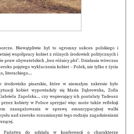
orcze. Niewątpliwie był to ogromny sukces polskiego i
tniej współpracy kobiet z różnych środowisk politycznych i
ie praw obywatelskich „bez różnicy płci”. Działania wówczas
eroko pojętego wykluczenia kobiet – Polek, nie tylko z życia
 literackiego...
 środowisko pisarskie, które w niemałym zakresie było
tuacji kobiet wypowiadały się Maria Dąbrowska, Zofia
abriela Zapolska… czy wspierający ich postulaty Tadeusz
przez kobiety w Polsce sprzyjać więc może także refleksji
oblem zaangażowania w sprawę emancypacyjnej walki
amysłu nad szeroko rozumianymi tego rodzaju zagadnieniami
yszącej.
 Państwa do udziału w konferencji o charakterze