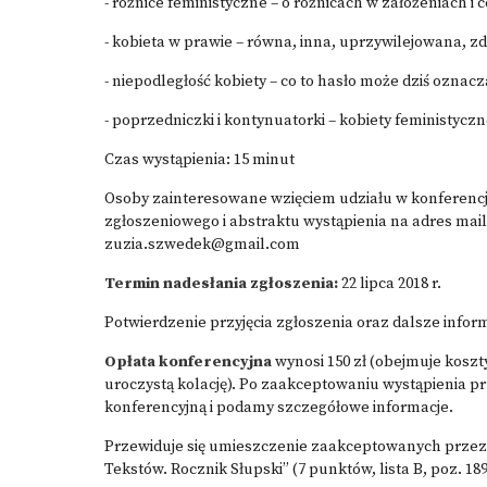
- różnice feministyczne – o różnicach w założeniach i 
- kobieta w prawie – równa, inna, uprzywilejowana, 
- niepodległość kobiety – co to hasło może dziś oznaczać
- poprzedniczki i kontynuatorki – kobiety feministyczn
Czas wystąpienia: 15 minut
Osoby zainteresowane wzięciem udziału w konferencj
zgłoszeniowego i abstraktu wystąpienia na adres mai
zuzia.szwedek@gmail.com
Termin nadesłania zgłoszenia:
22 lipca 2018 r.
Potwierdzenie przyjęcia zgłoszenia oraz dalsze inform
Opłata konferencyjna
wynosi 150 zł (obejmuje koszt
uroczystą kolację). Po zaakceptowaniu wystąpienia prz
konferencyjną i podamy szczegółowe informacje.
Przewiduje się umieszczenie zaakceptowanych prze
Tekstów. Rocznik Słupski” (7 punktów, lista B, poz. 18