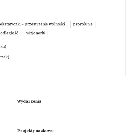
ekstatyczki – przestrzenie wolności
prorokinie
podległość
wizjonerki
cka)
lczak)
Wydarzenia
Projekty naukowe