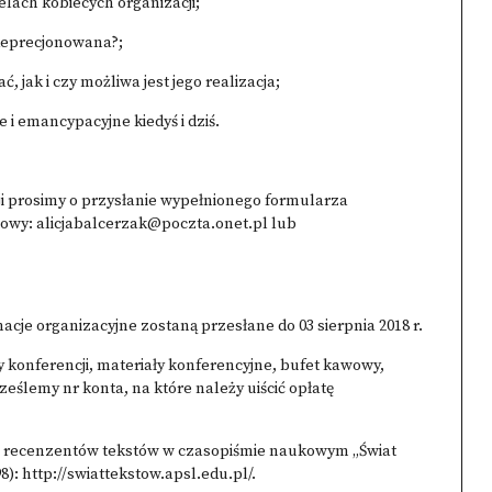
celach kobiecych organizacji;
zdeprecjonowana?;
, jak i czy możliwa jest jego realizacja;
e i emancypacyjne kiedyś i dziś.
i prosimy o przysłanie wypełnionego formularza
lowy:
alicjabalcerzak@poczta.onet.pl
lub
acje organizacyjne zostaną przesłane do 03 sierpnia 2018 r.
y konferencji, materiały konferencyjne, bufet kawowy,
eślemy nr konta, na które należy uiścić opłatę
z recenzentów tekstów w czasopiśmie naukowym „Świat
98):
http://swiattekstow.apsl.edu.pl/.