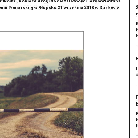
aukowa „Kobiece drogi do niezależności” organizowana
mii Pomorskiej w Słupsku 21 września 2018 w Darłowie.
K
P
P
e
K
R