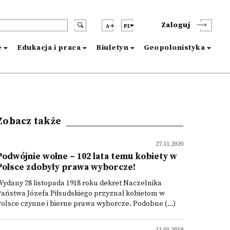
Zaloguj
A
PL
e
Edukacja i praca
Biuletyn
Geopolonistyka
Zobacz także
27.11.2020
Podwójnie wolne – 102 lata temu kobiety w
Polsce zdobyły prawa wyborcze!
ydany 28 listopada 1918 roku dekret Naczelnika
aństwa Józefa Piłsudskiego przyznał kobietom w
olsce czynne i bierne prawa wyborcze. Podobne (...)
11.01.2019