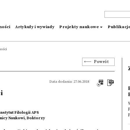
ności
Artykuły i wywiady
Projekty naukowe
Publikacj
ności
Powrót
Data dodania: 27.06.2018
i
W
P
Instytut Filologii APS
P
nicy Naukowi
,
Doktorzy