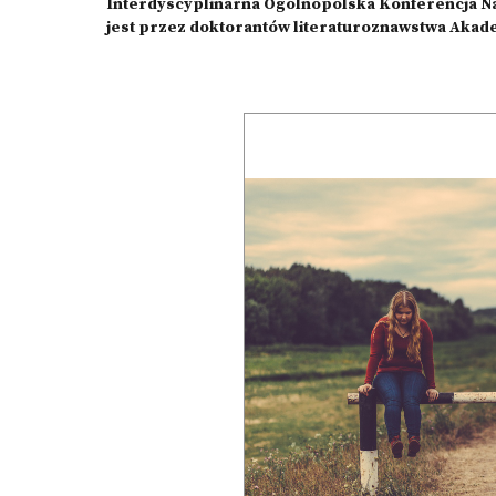
Interdyscyplinarna Ogólnopolska Konferencja N
jest przez doktorantów literaturoznawstwa Akade