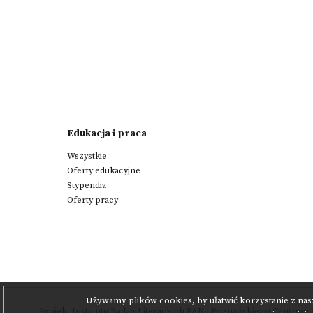
Edukacja i praca
Wszystkie
Oferty edukacyjne
Stypendia
Oferty pracy
Używamy plików cookies, by ułatwić korzystanie z nas
Projekt
Instytutu Badań Literackich PAN
i
Poznańskiego Centrum