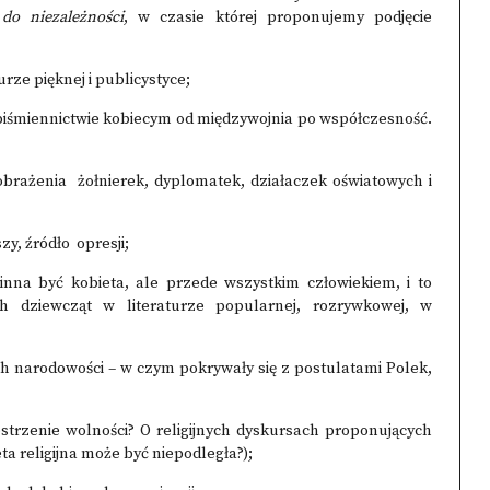
do niezależności
, w czasie której proponujemy podjęcie
rze pięknej i publicystyce;
opiśmiennictwie kobiecym od międzywojnia po współczesność.
yobrażenia żołnierek, dyplomatek, działaczek oświatowych i
zy, źródło opresji;
winna być kobieta, ale przede wszystkim człowiekiem, i to
 dziewcząt w literaturze popularnej, rozrywkowej, w
ch narodowości – w czym pokrywały się z postulatami Polek,
rzestrzenie wolności? O religijnych dyskursach proponujących
eta religijna może być niepodległa?);