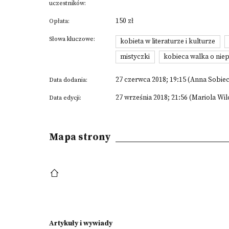
uczestników:
150 zł
Opłata:
Słowa kluczowe:
kobieta w literaturze i kulturze
mistyczki
kobieca walka o nie
27 czerwca 2018; 19:15 (Anna Sobie
Data dodania:
27 września 2018; 21:56 (Mariola Wi
Data edycji:
Mapa strony
Artykuły i wywiady