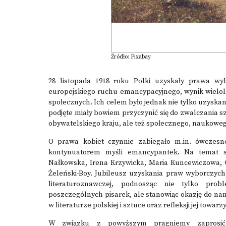
Źródło: Pixabay
28 listopada 1918 roku Polki uzyskały prawa wyb
europejskiego ruchu emancypacyjnego, wynik wielole
społecznych. Ich celem było jednak nie tylko uzyskan
podjęte miały bowiem przyczynić się do zwalczania sz
obywatelskiego kraju, ale też społecznego, naukowego,
O prawa kobiet czynnie zabiegało m.in. ówczesne
kontynuatorem myśli emancypantek. Na temat sy
Nałkowska, Irena Krzywicka, Maria Kuncewiczowa, G
Żeleński-Boy. Jubileusz uzyskania praw wyborczych 
literaturoznawczej, podnosząc nie tylko pr
poszczególnych pisarek, ale stanowiąc okazję do n
w literaturze polskiej i sztuce oraz refleksji jej towarz
W związku z powyższym pragniemy zaprosić