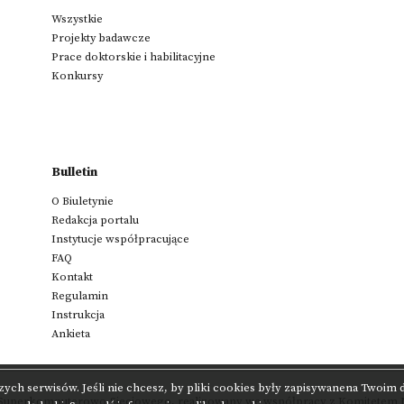
Wszystkie
Projekty badawcze
Prace doktorskie i habilitacyjne
Konkursy
Bulletin
O Biuletynie
Redakcja portalu
Instytucje współpracujące
FAQ
Kontakt
Regulamin
Instrukcja
Ankieta
zych serwisów. Jeśli nie chcesz, by pliki cookies były zapisywanena Twoim
 Superkomputerowo-Sieciowego
,
realizowany we współpracy z
Komitetem N