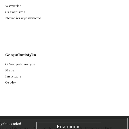
Wszystkie
Czasopisma
Nowości wydawnicze
Geopolonistyka
O Geopolonistyce
Mapa
Instytucje
Osoby
 dysku, zmień
Rozumiem
auk o Literaturze PAN
i Konferencją Polonistyk Uniwersyteckich.