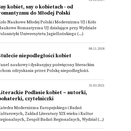
Sny kobiet, sny o kobietach - od
romantyzmu do Młodej Polski
oło Naukowe Młodej Polski i Modernizmu UJ i Koło
Naukowe Romantyzmu UJ działające przy Wydziale
olonistyki Uniwersytetu Jagiellońskiego (...)
08.11.2018
Stulecie niepodległości kobiet
anel naukowy i dyskusyjny poświęcony literackim
chom odzyskania przez Polskę niepodległości.
31.03.2021
Literackie Podlasie kobiet – autorki,
bohaterki, czytelniczki
Katedra Modernizmu Europejskiego i Badań
ulturowych, Zakład Literatury XIX wieku i Kultur
egionalnych, Zespół Badań Regionalnych, Wydział (...)