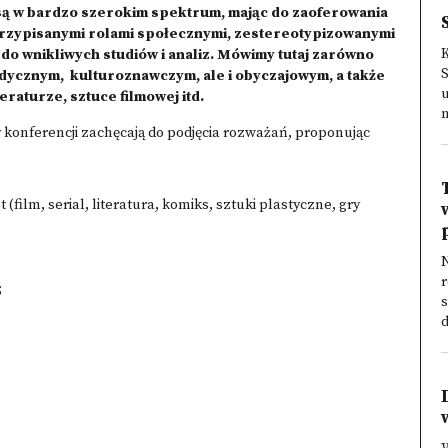
są w bardzo szerokim spektrum, mając do zaoferowania
z przypisanymi rolami społecznymi, zestereotypizowanymi
K
do wnikliwych studiów i analiz. Mówimy tutaj zarówno
S
dycznym, kulturoznawczym, ale i obyczajowym, a także
u
eraturze, sztuce filmowej itd.
n
konferencji zachęcają do podjęcia rozważań, proponując
(film, serial, literatura, komiks, sztuki plastyczne, gry
;
s
d