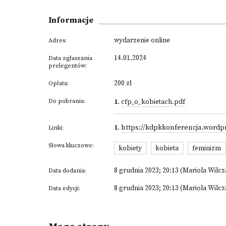
Informacje
wydarzenie online
Adres:
14.01.2024
Data zgłaszania
prelegentów:
200 zł
Opłata:
Do pobrania:
1
.
cfp_o_kobietach.pdf
1
.
https://kdpkkonferencja.wordp
Linki:
Słowa kluczowe:
kobiety
kobieta
feminizm
8 grudnia 2023; 20:13 (Mariola Wilcz
Data dodania:
8 grudnia 2023; 20:13 (Mariola Wilcz
Data edycji: