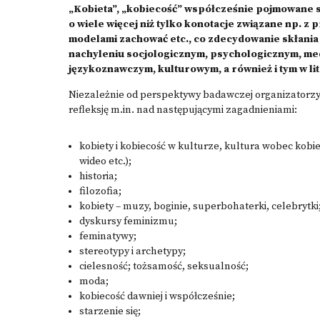
„Kobieta”, „kobiecość” współcześnie pojmowane 
o wiele więcej niż tylko konotacje związane np. 
modelami zachować etc., co zdecydowanie skłania 
nachyleniu socjologicznym, psychologicznym, me
językoznawczym, kulturowym, a również i tym w lit
Niezależnie od perspektywy badawczej organizatorzy 
refleksję m.in. nad następującymi zagadnieniami:
kobiety i kobiecość w kulturze, kultura wobec kobiet 
wideo etc.);
historia;
filozofia;
kobiety – muzy, boginie, superbohaterki, celebrytki
dyskursy feminizmu;
feminatywy;
stereotypy i archetypy;
cielesność; tożsamość, seksualność;
moda;
kobiecość dawniej i współcześnie;
starzenie się;