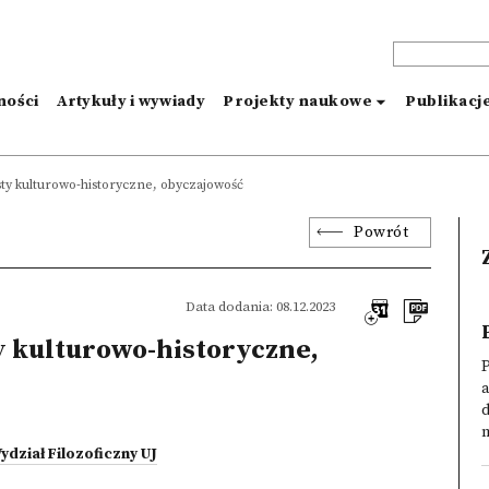
ności
Artykuły i wywiady
Projekty naukowe
Publikacj
sty kulturowo-historyczne, obyczajowość
Powrót
Data dodania: 08.12.2023
y kulturowo-historyczne,
P
a
m
ydział Filozoficzny UJ