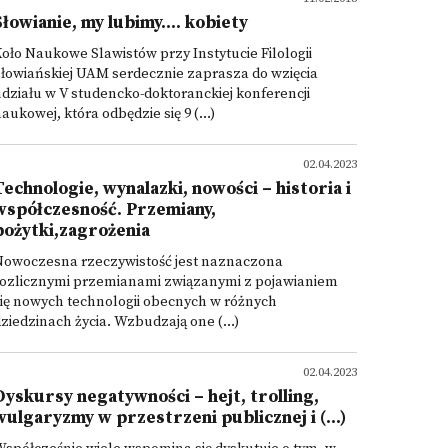
Słowianie, my lubimy.... kobiety
oło Naukowe Slawistów przy Instytucie Filologii
łowiańskiej UAM serdecznie zaprasza do wzięcia
działu w V studencko-doktoranckiej konferencji
aukowej, która odbędzie się 9 (...)
02.04.2023
Technologie, wynalazki, nowości – historia i
współczesność. Przemiany,
pożytki,zagrożenia
Nowoczesna rzeczywistość jest naznaczona
rozlicznymi przemianami związanymi z pojawianiem
ię nowych technologii obecnych w różnych
ziedzinach życia. Wzbudzają one (...)
02.04.2023
Dyskursy negatywności – hejt, trolling,
wulgaryzmy w przestrzeni publicznej i (...)