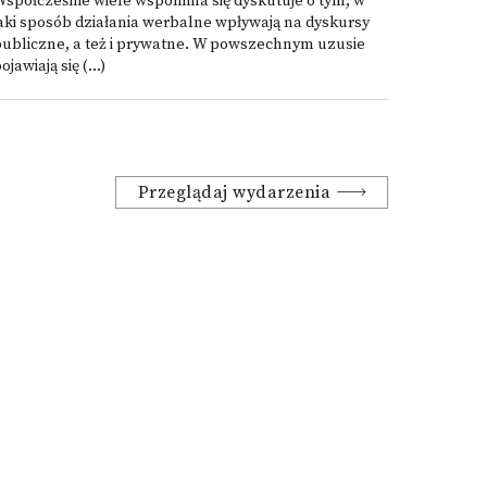
spółcześnie wiele wspomina się dyskutuje o tym, w
aki sposób działania werbalne wpływają na dyskursy
publiczne, a też i prywatne. W powszechnym uzusie
ojawiają się (...)
Przeglądaj wydarzenia