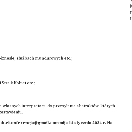
W
j
p
biznesie, służbach mundurowych etc.;
Strajk Kobiet etc.;
własnych interpretacji, do przesyłania abstraktów, których
estawieniu.
ob.ekonferencja@gmail.com mija 14 stycznia 2024 r
. Na