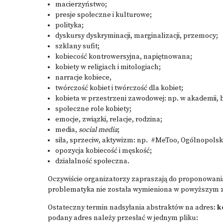
macierzyństwo;
presje społeczne i kulturowe;
polityka;
dyskursy dyskryminacji, marginalizacji, przemocy;
szklany sufit;
kobiecość kontrowersyjna, napiętnowana;
kobiety w religiach i mitologiach;
narracje kobiece,
twórczość kobiet i twórczość dla kobiet;
kobieta w przestrzeni zawodowej: np. w akademii, 
społeczne role kobiety;
emocje, związki, relacje, rodzina;
media,
social media
;
siła, sprzeciw, aktywizm: np. #MeToo, Ogólnopolski 
opozycja kobiecość i męskość;
działalność społeczna.
Oczywiście organizatorzy zapraszają do proponowania 
problematyka nie została wymieniona w powyższym z
Ostateczny termin nadsyłania abstraktów na adres:
k
podany adres należy przesłać w jednym pliku: