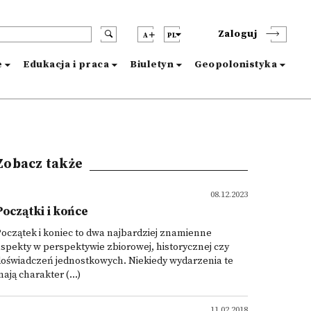
Zaloguj
A
PL
e
Edukacja i praca
Biuletyn
Geopolonistyka
Zobacz także
08.12.2023
Początki i końce
oczątek i koniec to dwa najbardziej znamienne
spekty w perspektywie zbiorowej, historycznej czy
doświadczeń jednostkowych. Niekiedy wydarzenia te
ają charakter (...)
11.02.2018