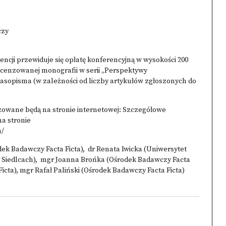
czy
ncji przewiduje się opłatę konferencyjną w wysokości 200
ecenzowanej monografii w serii „Perspektywy
opisma (w zależności od liczby artykułów zgłoszonych do
zowane będą na stronie internetowej: Szczegółowe
na stronie
m/
dek Badawczy Facta Ficta), dr Renata Iwicka (Uniwersytet
 w Siedlcach), mgr Joanna Brońka (Ośrodek Badawczy Facta
icta), mgr Rafał Paliński (Ośrodek Badawczy Facta Ficta)