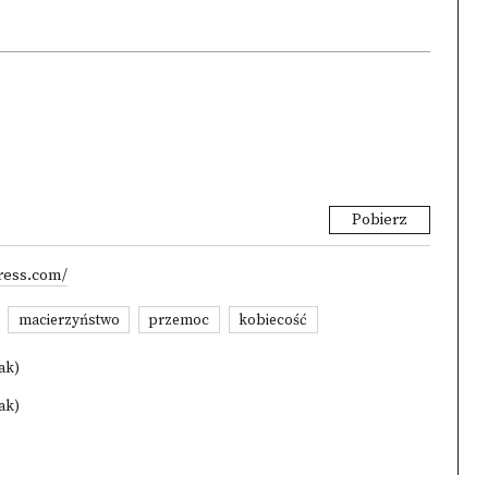
Pobierz
ress.com/
macierzyństwo
przemoc
kobiecość
ak)
ak)