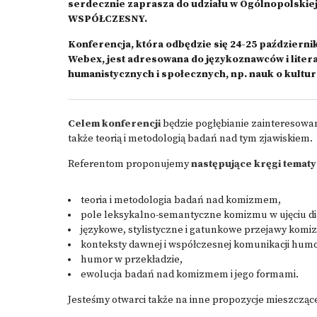
serdecznie zaprasza do udziału w Ogólnopolsk
WSPÓŁCZESNY.
Konferencja, która odbędzie się 24-25 październik
Webex, jest adresowana do językoznawców i liter
humanistycznych i społecznych, np. nauk o kulturze 
Celem konferencji
będzie pogłębianie zainteresowa
także teorią i metodologią badań nad tym zjawiskiem.
Referentom proponujemy
następujące kręgi tematy
teoria i metodologia badań nad komizmem,
pole leksykalno-semantyczne komizmu w ujęciu di
językowe, stylistyczne i gatunkowe przejawy komi
konteksty dawnej i współczesnej komunikacji humo
humor w przekładzie,
ewolucja badań nad komizmem i jego formami.
Jesteśmy otwarci także na inne propozycje mieszcząc