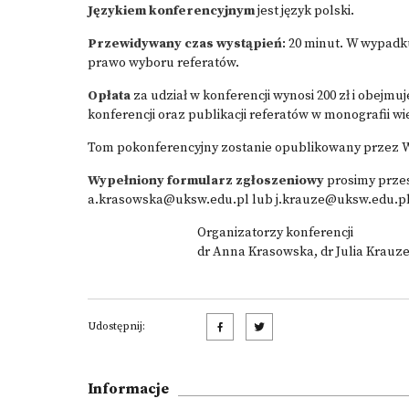
Językiem konferencyjnym
jest język polski.
Przewidywany czas wystąpień
: 20 minut. W wypadk
prawo wyboru referatów.
Opłata
za udział w konferencji wynosi 200 zł i obejm
konferencji oraz publikacji referatów w monografii wi
Tom pokonferencyjny zostanie opublikowany prze
Wypełniony formularz zgłoszeniowy
prosimy przes
a.krasowska@uksw.edu.pl
lub
j.krauze@uksw.edu.p
Organizatorzy konferencji
dr Anna Krasowska, dr Julia Krauz
Udostępnij:
Informacje