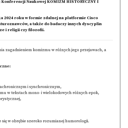
iej Konferencji Naukowej KOMIZM HISTORYCZNY I
a 2024 roku w formie zdalnej na platformie Cisco
aturoznawców, a także do badaczy innych dyscyplin
i religii czy filozofii.
nia zagadnieniem komizmu w różnych jego przejawach, a
czne:
achronicznym i synchronicznym,
zmu w tekstach mono- i wielokodowych różnych epok,
rystycznej,
e się w obrębie szeroko rozumianej humorologii.