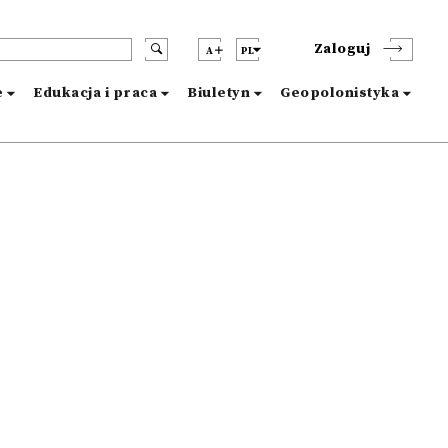
Zaloguj
A
PL
e
Edukacja i praca
Biuletyn
Geopolonistyka