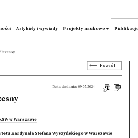
ności
Artykuły i wywiady
Projekty naukowe
Publikacj
ółczesny
Powrót
Data dodania: 09.07.2024
zesny
UKSW w Warszawie
tetu Kardynała Stefana Wyszyńskiego w Warszawie