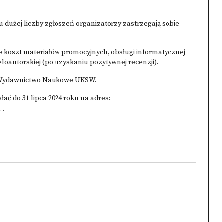
u dużej liczby zgłoszeń organizatorzy zastrzegają sobie
uje koszt materiałów promocyjnych, obsługi informatycznej
eloautorskiej (po uzyskaniu pozytywnej recenzji).
z Wydawnictwo Naukowe UKSW.
łać do 31 lipca 2024 roku na adres:
l
.
e