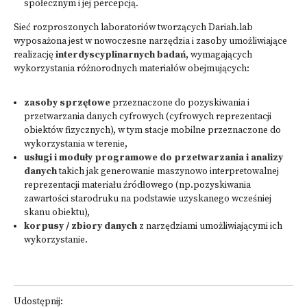
społecznym i jej percepcją.
Sieć rozproszonych laboratoriów
tworzących Dariah.lab
wyposażona jest w nowoczesne narzędzia i zasoby umożliwiające
realizację
interdyscyplinarnych badań
, wymagających
wykorzystania różnorodnych materiałów obejmujących:
zasoby sprzętowe
przeznaczone do pozyskiwania i
przetwarzania danych cyfrowych (cyfrowych reprezentacji
obiektów fizycznych), w tym stacje mobilne przeznaczone do
wykorzystania w terenie,
usługi i moduły programowe do przetwarzania i analizy
danych
takich jak generowanie maszynowo interpretowalnej
reprezentacji materiału źródłowego (np.pozyskiwania
zawartości starodruku na podstawie uzyskanego wcześniej
skanu obiektu),
korpusy / zbiory danych
z narzędziami umożliwiającymi ich
wykorzystanie.
Udostępnij: