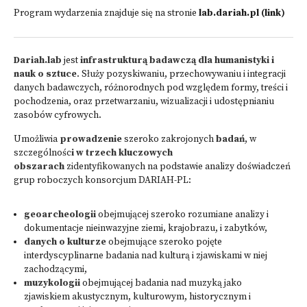
Program wydarzenia znajduje się na stronie
lab.dariah.pl (link)
Dariah.lab
jest
infrastrukturą badawczą dla humanistyki i
nauk o sztuce
. Służy pozyskiwaniu, przechowywaniu i integracji
danych badawczych, różnorodnych pod względem formy, treści i
pochodzenia, oraz przetwarzaniu, wizualizacji i udostępnianiu
zasobów cyfrowych.
Umożliwia
prowadzenie
szeroko zakrojonych
badań
, w
szczególnośc
i w trzech kluczowych
obszarach
zidentyfikowanych na podstawie analizy doświadczeń
grup roboczych konsorcjum DARIAH-PL:
geoarcheologii
obejmującej szeroko rozumiane analizy i
dokumentacje nieinwazyjne ziemi, krajobrazu, i zabytków,
danych o kulturze
obejmujące szeroko pojęte
interdyscyplinarne badania nad kulturą i zjawiskami w niej
zachodzącymi,
muzykologii
obejmującej badania nad muzyką jako
zjawiskiem akustycznym, kulturowym, historycznym i