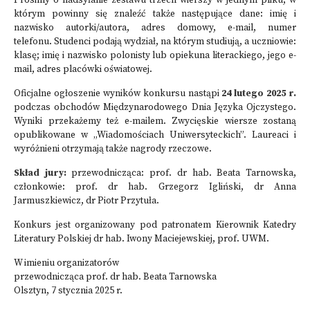
Prosimy o nadsyłanie zestawu trzech wierszy w jednym pliku, w
którym powinny się znaleźć także następujące dane: imię i
nazwisko autorki/autora, adres domowy, e-mail, numer
telefonu. Studenci podają wydział, na którym studiują, a uczniowie:
klasę; imię i nazwisko polonisty lub opiekuna literackiego, jego e-
mail, adres placówki oświatowej.
Oficjalne ogłoszenie wyników konkursu nastąpi
24 lutego 2025 r.
podczas obchodów Międzynarodowego Dnia Języka Ojczystego.
Wyniki przekażemy też e-mailem. Zwycięskie wiersze zostaną
opublikowane w „Wiadomościach Uniwersyteckich”. Laureaci i
wyróżnieni otrzymają także nagrody rzeczowe.
Skład jury:
przewodnicząca: prof. dr hab. Beata Tarnowska,
członkowie: prof. dr hab. Grzegorz Igliński, dr Anna
Jarmuszkiewicz, dr Piotr Przytuła.
Konkurs jest organizowany pod patronatem Kierownik Katedry
Literatury Polskiej dr hab. Iwony Maciejewskiej, prof. UWM.
W imieniu organizatorów
przewodnicząca prof. dr hab. Beata Tarnowska
Olsztyn, 7 stycznia 2025 r.