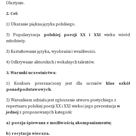
Olsztynie.
2. Cel:
1) Ukazanie piękna języka polskiego.
2) Popularyzacja
polskiej poezji XX i XXI
wieku wśród
młodzieży.
3) Kształtowanie języka, wyobraźni i wrażliwości.
4) Odkrywanie aktorskich i wokalnych talentów.
3. Warunki uczestnictwa
:
1) Konkurs przeznaczony jest dla uczniów
klas szkół
ponadpodstawowych
.
2) Warunkiem udziału jest zgłoszenie utworu poetyckiego z
repertuaru polskiej poezji XX i XXI wieku i jego prezentacja
w
jednej
z proponowanych kategorii:
a) poezja śpiewana z możliwością akompaniamentu;
b) recytacja wiersza.