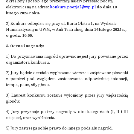
określony sposób jego prezentacji należy przesłać pocztą
elektroniczną na adres:
konkurs.poezja2@wp.pl
do dnia 10
lutego 2025 roku.
2) Konkurs odbędzie się przy ul. Kurta Obitza 1, na Wydziale
Humanistycznym UWM, w Auli Teatralnej,
dnia 14 lutego 2025 r.,
o godz. 10:00
.
5. Ocena i nagrody:
1) Do przyznawania nagród uprawnione jest jury powołane przez
organizatora konkursu.
2) Jury będzie oceniało wygłaszane wiersze i zaśpiewane piosenki
z pamięci pod względem zastosowania odpowiedniej intonacji,
tempa, pauz, siły głosu.
3) Laureat konkursu zostanie wyłoniony przez jury większością
głosów.
4) Jury przyznaje po trzy nagrody w obu kategoriach (I, II i III
miejsce), oraz wyróżnienia.
5) Jury zastrzega sobie prawo do innego podziału nagród.