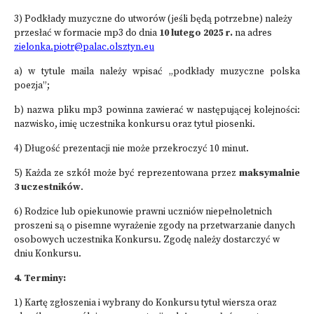
3) Podkłady muzyczne do utworów (jeśli będą potrzebne) należy
przesłać w formacie mp3 do dnia
10 lutego 2025 r.
na adres
zielonka.piotr@palac.olsztyn.eu
a) w tytule maila należy wpisać „podkłady muzyczne polska
poezja”;
b) nazwa pliku mp3 powinna zawierać w następującej kolejności:
nazwisko, imię uczestnika konkursu oraz tytuł piosenki.
4) Długość prezentacji nie może przekroczyć 10 minut.
5) Każda ze szkół może być reprezentowana przez
maksymalnie
3 uczestników
.
6) Rodzice lub opiekunowie prawni uczniów niepełnoletnich
proszeni są o pisemne wyrażenie zgody na przetwarzanie danych
osobowych uczestnika Konkursu. Zgodę należy dostarczyć w
dniu Konkursu.
4. Terminy:
1) Kartę zgłoszenia i wybrany do Konkursu tytuł wiersza oraz