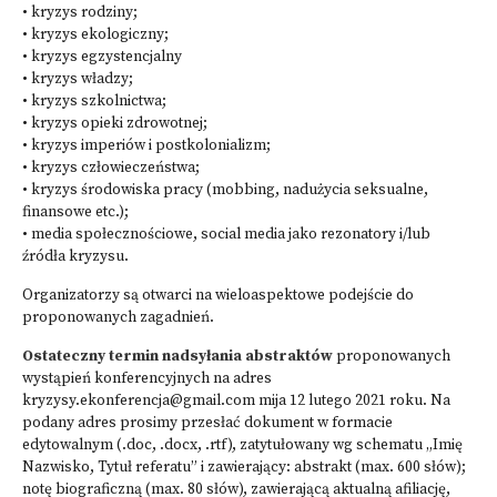
• kryzys rodziny;
• kryzys ekologiczny;
• kryzys egzystencjalny
• kryzys władzy;
• kryzys szkolnictwa;
• kryzys opieki zdrowotnej;
• kryzys imperiów i postkolonializm;
• kryzys człowieczeństwa;
• kryzys środowiska pracy (mobbing, nadużycia seksualne,
finansowe etc.);
• media społecznościowe, social media jako rezonatory i/lub
źródła kryzysu.
Organizatorzy są otwarci na wieloaspektowe podejście do
proponowanych zagadnień.
Ostateczny termin nadsyłania abstraktów
proponowanych
wystąpień konferencyjnych na adres
kryzysy.ekonferencja@gmail.com
mija 12 lutego 2021 roku. Na
podany adres prosimy przesłać dokument w formacie
edytowalnym (.doc, .docx, .rtf), zatytułowany wg schematu „Imię
Nazwisko, Tytuł referatu” i zawierający: abstrakt (max. 600 słów);
notę biograficzną (max. 80 słów), zawierającą aktualną afiliację,