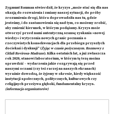
Zygmunt Bauman stwierdził, że kryzys „może stać się dla nas
okazją do rozważenia i zmiany naszej sytuacji, do próby
zrozumienia drogi, która doprowadziła nas tu, gdzie
jesteśmy, i do zastanowienia się nad tym, co możemy zrobić,
aby zmienić kierunek, w którym podążamy. Kryzys może
otworzyć przed nami autentyczną szansę zyskania »nowej
wiedzy« i wytyczenia nowych granic poznania o
rzeczywistych konsekwencjach dla przebiegu przyszłych
dociekań i dyskusji” (
Żyjąc w czasie pożyczonym. Rozmowy z
Citlali Rovirosa-Madrazo
). Kilka ostatnich lat, a już zwłaszcza
rok 2020, stanowi laboratorium, w którym tę tezę można
sprawdzić – wydarzenia jakie rozgrywają się przed
naszymi oczami (czy też raczej na naszych ekranach)
wyraźnie dowodzą, że żyjemy w okresie, kiedy większość
instytucji społecznych, politycznych, kulturowych czy
religijnych przeżywa głęboki, fundamentalny kryzys.
(informacja organizatorów)