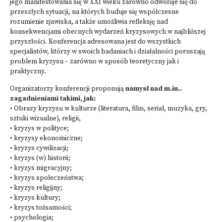
jego manifestowania się w XXI wieku zarówno odwołuje się do
przeszłych sytuacji, na których buduje się współczesne
rozumienie zjawiska, a także umożliwia refleksję nad
konsekwencjami obecnych wydarzeń kryzysowych w najbliższej
przyszłości. Konferencja adresowana jest do wszystkich
specjalistów, którzy w swoich badaniach i działalności poruszają
problem kryzysu – zarówno w sposób teoretyczny jak i
praktyczny.
Organizatorzy konferencji proponują
namysł nad m.in..
zagadnieniami takimi, jak:
• Obrazy kryzysu w kulturze (literatura, film, serial, muzyka, gry,
sztuki wizualne), religii,
• kryzys w polityce;
• kryzysy ekonomiczne;
• kryzys cywilizacji;
• kryzys (w) historii;
• kryzys migracyjny;
• kryzys społeczeństwa;
• kryzys religijny;
• kryzys kultury;
• kryzys tożsamości;
• psychologia;