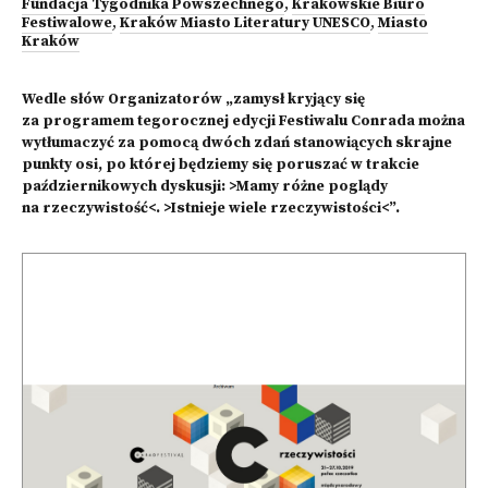
Fundacja Tygodnika Powszechnego
,
Krakowskie Biuro
Festiwalowe
,
Kraków Miasto Literatury UNESCO
,
Miasto
Kraków
Wedle słów Organizatorów „zamysł kryjący się
za programem tegorocznej edycji Festiwalu Conrada można
wytłumaczyć za pomocą dwóch zdań stanowiących skrajne
punkty osi, po której będziemy się poruszać w trakcie
październikowych dyskusji: >Mamy różne poglądy
na rzeczywistość<. >Istnieje wiele rzeczywistości<”.