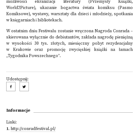
możliwości ekranizacji literatury (Przemysły Książki,
World2Picture), ukazanie bogactwa świata komiksu (Pasmo
Komiksowe), wystawy, warsztaty dla dzieci i młodzieży, spotkania
w księgarniach i bibliotekach.
W ostatnim dniu Festiwalu zostanie wręczona Nagroda Conrada –
skierowana wyłącznie do debiutantów, zakłada nagrodę pieniężną
w wysokości 30 tys. złotych, miesięczny pobyt rezydencjalny
w Krakowie oraz promocję zwycięskiej książki na łamach
„Tygodnika Powszechnego”.
Udostępnij:
Informacje
Linki:
1
.
http://conradfestival.pl/