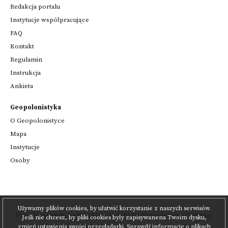
Redakcja portalu
Instytucje współpracujące
FAQ
Kontakt
Regulamin
Instrukcja
Ankieta
Geopolonistyka
O Geopolonistyce
Mapa
Instytucje
Osoby
Używamy plików cookies, by ułatwić korzystanie z naszych serwisów.
Projekt
Instytutu Badań Literackich PAN
i
Poznańskiego Centrum
Jeśli nie chcesz, by pliki cookies były zapisywanena Twoim dysku,
zmień ustawienia swojej przeglądarki.
Sprawdź informacje o plikach
Superkomputerowo-Sieciowego
,
realizowany we współpracy z