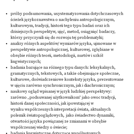
próby podsumowania, usystematyzowania dotychczasowych
ścieżek językoznawstwa o nachyleniu antropologicznym,
kulturowym, tradycji, historii tego typu badań oraz ich
dzisiejszych perspektyw, ujęć, metod, osiągnięć badaczy,
którzy przyczynili się do rozwoju tej problematyki;
analizy różnych aspektów/ wymiarów języka, ujmowane w
perspektywie antropologicznej, kulturowej, zgłębiane w
obrębie różnych teorii, metodologii, nurtów i szkół
lingwistycznych;
badania bazujące na różnego typu danych: leksykalnych,
gramatycznych, tekstowych, a także obejmujące społeczne,
kulturowe, doświadczeniowe konteksty języka, prezentowane
w ujęciu zarówno synchronicznym, jak i diachronicznym;
naukowy ogląd wpisanej w język ludzkiej perspektywy:
zarówno „podsuwanej użytkownikom” jako owoc tradycji,
historii danej społeczności, jak ipowstającej w
wyniku współczesnych interpretacji świata, aktualnych
polemik światopoglądowych, jako świadectwo dynamiki,
otwartości języka powiązanej ze zmianami w obrębie
współczesnej wiedzy o świecie;
badania lingwistyczne dotyczące wspólnotowych,