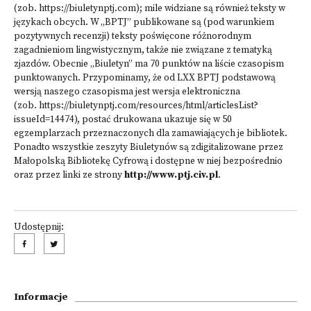
(zob.
https://biuletynptj.com
); mile widziane są również teksty w
językach obcych. W „BPTJ” publikowane są (pod warunkiem
pozytywnych recenzji) teksty poświęcone różnorodnym
zagadnieniom lingwistycznym, także nie związane z tematyką
zjazdów. Obecnie „Biuletyn” ma 70 punktów na liście czasopism
punktowanych. Przypominamy, że od LXX BPTJ podstawową
wersją naszego czasopisma jest wersja elektroniczna
(zob.
https://biuletynptj.com/resources/html/articlesList?
issueId=14474
), postać drukowana ukazuje się w 50
egzemplarzach przeznaczonych dla zamawiających je bibliotek.
Ponadto wszystkie zeszyty Biuletynów są zdigitalizowane przez
Małopolską Bibliotekę Cyfrową i dostępne w niej bezpośrednio
oraz przez linki ze strony
http://www.ptj.civ.pl
.
Udostępnij:
Informacje