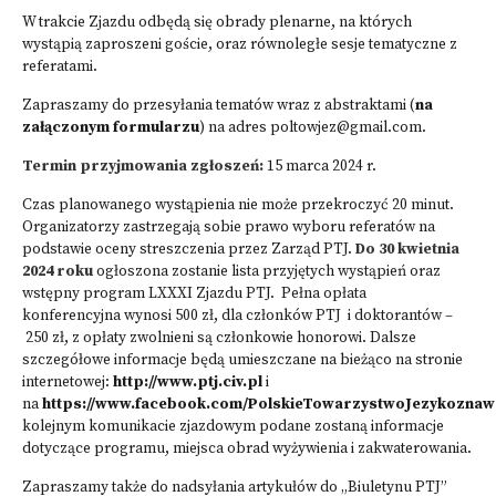
W trakcie Zjazdu odbędą się obrady plenarne, na których
wystąpią zaproszeni goście, oraz równoległe sesje tematyczne z
referatami.
Zapraszamy do przesyłania tematów wraz z abstraktami (
na
załączonym formularzu
) na adres
poltowjez@gmail.com.
Termin przyjmowania zgłoszeń:
15 marca 2024 r.
Czas planowanego wystąpienia nie może przekroczyć 20 minut.
Organizatorzy zastrzegają sobie prawo wyboru referatów na
podstawie oceny streszczenia przez Zarząd PTJ.
Do 30 kwietnia
2024 roku
ogłoszona zostanie lista przyjętych wystąpień oraz
wstępny program LXXXI Zjazdu PTJ. Pełna opłata
konferencyjna wynosi 500 zł, dla członków PTJ i doktorantów –
250 zł, z opłaty zwolnieni są członkowie honorowi. Dalsze
szczegółowe informacje będą umieszczane na bieżąco na stronie
internetowej:
http://www.ptj.civ.pl
i
na
https://www.facebook.com/PolskieTowarzystwoJezykoznaw
kolejnym komunikacie zjazdowym podane zostaną informacje
dotyczące programu, miejsca obrad wyżywienia i zakwaterowania.
Zapraszamy także do nadsyłania artykułów do „Biuletynu PTJ”