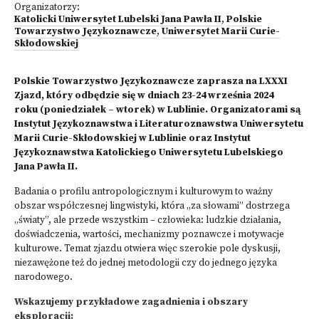
Organizatorzy:
Katolicki Uniwersytet Lubelski Jana Pawła II
,
Polskie
Towarzystwo Językoznawcze
,
Uniwersytet Marii Curie-
Skłodowskiej
Polskie Towarzystwo Językoznawcze zaprasza na LXXXI
Zjazd, który odbędzie się w dniach 23-24 września 2024
roku (poniedziałek – wtorek) w Lublinie. Organizatorami są
Instytut Językoznawstwa i Literaturoznawstwa Uniwersytetu
Marii Curie-Skłodowskiej w Lublinie oraz Instytut
Językoznawstwa Katolickiego Uniwersytetu Lubelskiego
Jana Pawła II.
Badania o profilu antropologicznym i kulturowym to ważny
obszar współczesnej lingwistyki, która „za słowami” dostrzega
„światy”, ale przede wszystkim – człowieka: ludzkie działania,
doświadczenia, wartości, mechanizmy poznawcze i motywacje
kulturowe. Temat zjazdu otwiera więc szerokie pole dyskusji,
niezawężone też do jednej metodologii czy do jednego języka
narodowego.
Wskazujemy przykładowe zagadnienia i obszary
eksploracji: