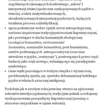
uogólnionych (niemających konkretnego „autora”)
interpretacji świata (społecznie sankcjonowanych sądów o
świecie), a także zindywidualizowanych,
skonkretyzowanych interpretacji językowych, będących
wynikiem procesu subiektyfikacji;
ujęcia polemiczne wobec optyki
stricte
antropologicznej,
zarówno inspirowane tradycyjnymi teoriami lingwistycznymi,
jak i powstające w duchu humanistyki ekologicznej
(
ecological humanities
,
environmental
humanities
,
sustainable humanities
), post-humanizmu,
nurtów podważających antropocentryzm (oraz inne
utrwalone w języku „centryzmy”), postrzeganych przez część
badaczy jako zrąb nowego, wyłaniającego się paradygmatu
naukowego;
i inne wątki pozostające w ścisłym związku z wyznaczoną
problematyką zjazdu, np. zjawisko dehumanizacji ludzkiego
języka w tekstach sztucznej inteligencji.
Podobnie jak w zeszłym roku jesteśmy otwarci na zgłoszenia
referatów interdyscyplinarnych, tradycyjnie jednak oczekujemy
wyeksponowania perspektywy lingwistycznej (prosimy o
stosowne uwypuklenie w opisie referatu).