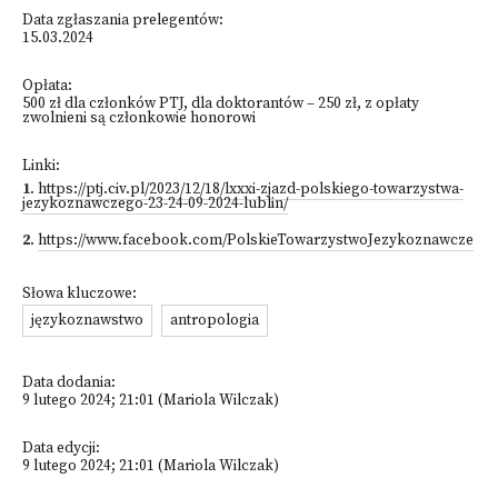
Data zgłaszania prelegentów:
15.03.2024
Opłata:
500 zł dla członków PTJ, dla doktorantów – 250 zł, z opłaty
zwolnieni są członkowie honorowi
Linki:
1
.
https://ptj.civ.pl/2023/12/18/lxxxi-zjazd-polskiego-towarzystwa-
jezykoznawczego-23-24-09-2024-lublin/
2
.
https://www.facebook.com/PolskieTowarzystwoJezykoznawcze
Słowa kluczowe:
językoznawstwo
antropologia
Data dodania:
9 lutego 2024; 21:01 (Mariola Wilczak)
Data edycji:
9 lutego 2024; 21:01 (Mariola Wilczak)