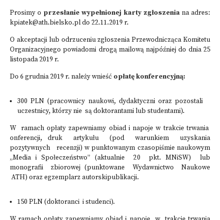
Prosimy o
przesłanie wypełnionej karty zgłoszenia
na adres:
kpiatek@ath.bielsko.pl
do 22.11.2019 r.
O akceptacji lub odrzuceniu zgłoszenia Przewodnicząca Komitetu
Organizacyjnego powiadomi drogą mailową najpóźniej do dnia 25
listopada 2019 r.
Do 6 grudnia 2019 r. należy wnieść
opłatę konferencyjną:
300 PLN (pracownicy naukowi, dydaktyczni oraz pozostali
uczestnicy, którzy nie są doktorantami lub studentami).
W ramach opłaty zapewniamy obiad i napoje w trakcie trwania
onferencji, druk artykułu (pod warunkiem uzyskania
pozytywnych recenzji) w punktowanym czasopiśmie naukowym
„Media i Społeczeństwo” (aktualnie 20 pkt. MNiSW) lub
monografii zbiorowej (punktowane Wydawnictwo Naukowe
ATH) oraz egzemplarz autorskipublikacji.
150 PLN (doktoranci i studenci).
W ramach opłaty zapewniamy obiad i napoje w trakcie trwania