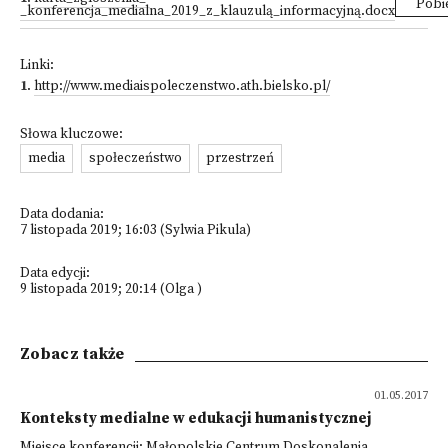
Pobi
_konferencja_medialna_2019_z_klauzulą_informacyjną.docx
Linki:
1
.
http://www.mediaispoleczenstwo.ath.bielsko.pl/
Słowa kluczowe:
media
społeczeństwo
przestrzeń
Data dodania:
7 listopada 2019; 16:03 (Sylwia Pikula)
Data edycji:
9 listopada 2019; 20:14 (Olga )
Zobacz także
01.05.2017
Konteksty medialne w edukacji humanistycznej
Miejsce konferencji: Małopolskie Centrum Doskonalenia