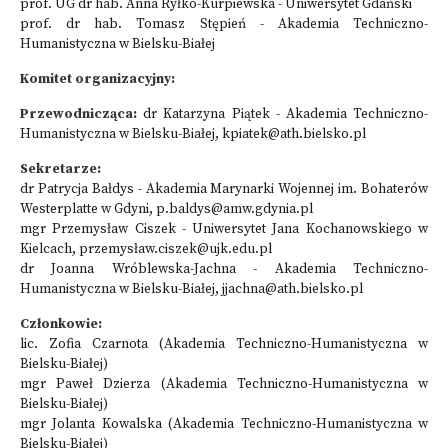
prof. UG dr hab. Anna Ryłko-Kurpiewska - Uniwersytet Gdański
prof. dr hab. Tomasz Stępień - Akademia Techniczno-
Humanistyczna w Bielsku-Białej
Komitet organizacyjny:
Przewodnicząca:
dr Katarzyna Piątek - Akademia Techniczno-
Humanistyczna w Bielsku-Białej,
kpiatek@ath.bielsko.pl
Sekretarze:
dr Patrycja Bałdys - Akademia Marynarki Wojennej im. Bohaterów
Westerplatte w Gdyni,
p.baldys@amw.gdynia.pl
mgr Przemysław Ciszek - Uniwersytet Jana Kochanowskiego w
Kielcach,
przemysław.ciszek@ujk.edu.pl
dr Joanna Wróblewska-Jachna - Akademia Techniczno-
Humanistyczna w Bielsku-Białej,
jjachna@ath.bielsko.pl
Członkowie:
lic. Zofia Czarnota (Akademia Techniczno-Humanistyczna w
Bielsku-Białej)
mgr Paweł Dzierza (Akademia Techniczno-Humanistyczna w
Bielsku-Białej)
mgr Jolanta Kowalska (Akademia Techniczno-Humanistyczna w
Bielsku-Białej)