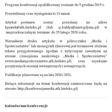
Program konferencji opublikowany zostanie do 9 grudnia 2019 r.
Przewidziany czas wystąpienia to 15 minut.
Artykuł powinien zostać przesłany na adres
kpiatek@ath.bielsko.pl
(lub
p.baldys@amw.gdynia.pl
) w
nieprzekraczalnym terminie do 29 lutego 2020 roku.
Warunkiem druku artykułu w półroczniku „Media i
Społeczeństwo” lub monografii zbiorowej jest terminowe złożenie
tekstu przygotowanego zgodnie z wytycznymi zawartymi na
stronie czasopisma naukowego „Media i Społeczeństwo”
(
www.mediaispoleczenstwo.ath.bielsko.pl
) oraz uzyskanie
pozytywnych recenzji wewnętrznych i zewnętrznych.
Publikacje planowane są na lata 2020 i 2021.
Bieżące informacje na temat konferencji zamieszczane będą na
stronie:
http://konferencjamedia.ath.bielsko.pl/
.
Kalendarium konferencji: