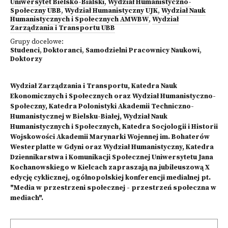
Uniwersytet Bielsko-Bialski
,
Wydział Humanistyczno-
Społeczny UBB
,
Wydział Humanistyczny UJK
,
Wydział Nauk
Humanistycznych i Społecznych AMWBW
,
Wydział
Zarządzania i Transportu UBB
Grupy docelowe:
Studenci
,
Doktoranci
,
Samodzielni Pracownicy Naukowi
,
Doktorzy
Wydział Zarządzania i Transportu, Katedra Nauk
Ekonomicznych i Społecznych oraz Wydział Humanistyczno-
Społeczny, Katedra Polonistyki Akademii Techniczno-
Humanistycznej w Bielsku-Białej, Wydział Nauk
Humanistycznych i Społecznych, Katedra Socjologii i Historii
Wojskowości Akademii Marynarki Wojennej im. Bohaterów
Westerplatte w Gdyni oraz Wydział Humanistyczny, Katedra
Dziennikarstwa i Komunikacji Społecznej Uniwersytetu Jana
Kochanowskiego w Kielcach zapraszają na jubileuszową X
edycję cyklicznej, ogólnopolskiej konferencji medialnej pt.
"Media w przestrzeni społecznej - przestrzeń społeczna w
mediach".