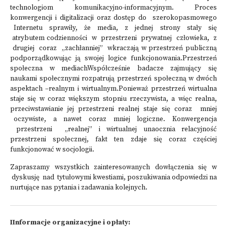
technologiom komunikacyjno-informacyjnym. Proces
konwergencji i digitalizacji oraz dostęp do szerokopasmowego
Internetu sprawiły, że media, z jednej strony stały się
atrybutem codzienności w przestrzeni prywatnej człowieka, z
drugiej coraz „zachłanniej” wkraczają w przestrzeń publiczną
podporządkowując ją swojej logice funkcjonowania.Przestrzeń
społeczna w mediachWspółcześnie badacze zajmujący się
naukami społecznymi rozpatrują przestrzeń społeczną w dwóch
aspektach –realnym i wirtualnym.Ponieważ przestrzeń wirtualna
staje się w coraz większym stopniu rzeczywista, a więc realna,
przeciwstawianie jej przestrzeni realnej staje się coraz mniej
oczywiste, a nawet coraz mniej logiczne. Konwergencja
przestrzeni „realnej” i wirtualnej unaocznia relacyjność
przestrzeni społecznej, fakt ten zdaje się coraz częściej
funkcjonować w socjologii.
Zapraszamy wszystkich zainteresowanych dowłączenia się w
dyskusję nad tytułowymi kwestiami, poszukiwania odpowiedzi na
nurtujące nas pytania i zadawania kolejnych.
IInformacje organizacyjne i opłaty: