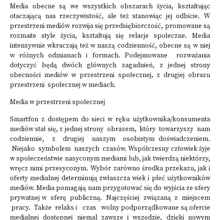
Media obecne są we wszystkich obszarach życia, kształtując
otaczającą nas rzeczywistość, ale też stanowiąc jej odbicie. W
przestrzeni mediów rozwija się przedsiębiorczość, promowane są
rozmaite style życia, kształtują się relacje społeczne. Media
intensywnie wkraczają też w naszą codzienność, obecne są w niej
w różnych odmianach i formach. Podejmowane rozważania
dotyczyć będą dwóch głównych zagadnień, z jednej strony
obecności mediów w przestrzeni społecznej, z drugiej obrazu
przestrzeni społecznej w mediach.
Media w przestrzeni społecznej
Smartfon z dostępem do sieci w ręku użytkownika/konsumenta
mediów stał się, z jednej strony obrazem, który towarzyszy nam
codziennie, z drugiej naszym osobistym doświadczeniem.
Niejako symbolem naszych czasów. Współczesny człowiek żyje
w społeczeństwie nasyconym mediami lub, jak twierdzą niektórzy,
wręcz nimi przesyconym. Wybór zarówno środka przekazu, jak i
oferty medialnej determinują zwłaszcza wiek i płeć użytkowników
mediów. Media pomagają nam przygotować się do wyjścia ze sfery
prywatnej w sferę publiczną. Najczęściej związaną z miejscem
pracy. Także relaks i czas wolny podporządkowane są ofercie
medialnej dostępnej niemal zawsze i wszędzie, dzięki nowym