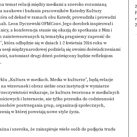
a temat relacji między mediami a szeroko rozumianą
Z
nia naukowe i badania pracowników Katedry Kultury
ą która od dekad w ramach obu Katedr, prowadziła i prowadzi
r
r hab. Leon Dyczewski OFMConv. Jego dorobek inspirował i
Z
icy, a konferencja stanie się okazją do spotkania z Nim i
ch zainteresowanych tą tematyką pragniemy zaprosić do
, która odbędzie się w dniach 1-2 kwietnia 2016 roku w
h sesji międzynarodowej podzielą się swoimi doświadczeniami
ci, natomiast drugi dzień poświęcony będzie refleksjom
.
klu „Kultura w mediach. Media w kulturze”, będą relacje
a wizerunek i obraz siebie oraz instytucji w wymiarze
zeczywistości wskazuje, że kultura tworzona w medialnych
ściowych i Internecie, nie tylko przenika do codzienności
, sposobów postrzegania grup, organizacji społecznych,
zenią w której powstają nowe style życia.
żna i szeroka, że zainspiruje wiele osób do podjęcia trudu