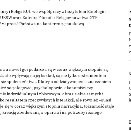
tury i Religii KUL we współpracy z
Instytutem Etnologii i
 UKSW oraz Katedrą Filozofii i Religioznawstwa GTF
ść zaprosić Państwa na konferencję naukową
b
z
zna a nawet gospodarcza są w coraz większym stopniu są
, ale wpływają na jej kształt, są nie tylko instrumentem
a się społeczeństwo. Dlatego oddziaływaniem i znaczeniem
I
nież socjologowie, psychologowie, ekonomiści czy
omie indywidualnym i zbiorowym, obraz siebie samych i
S
lko rezultatem rzeczywistych interakcji, ale również –quasi
i
je się w coraz większym stopniu narracyjna, tożsamość staje
, kreacją zbudowaną w oparciu i na potrzeby różnego