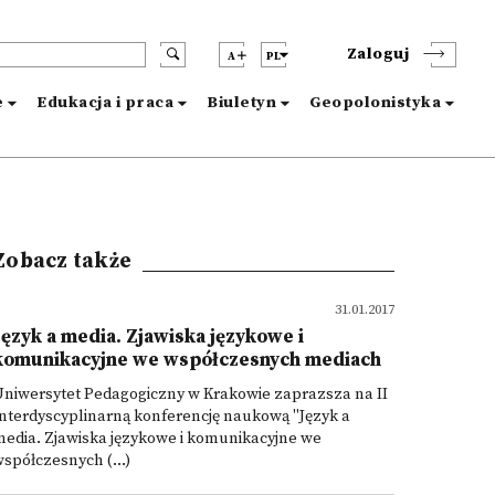
Zaloguj
A
PL
e
Edukacja i praca
Biuletyn
Geopolonistyka
Zobacz także
31.01.2017
Język a media. Zjawiska językowe i
komunikacyjne we współczesnych mediach
Uniwersytet Pedagogiczny w Krakowie zaprazsza na II
nterdyscyplinarną konferencję naukową "Język a
edia. Zjawiska językowe i komunikacyjne we
spółczesnych (...)