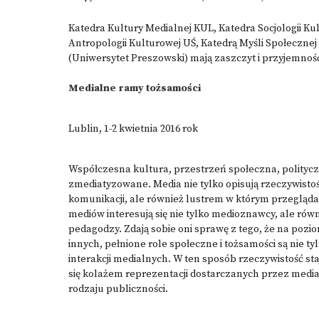
Katedra Kultury Medialnej KUL, Katedra Socjologii Kul
Antropologii Kulturowej
UŚ, Katedrą Myśli Społecznej
(Uniwersytet Preszowski) mają zaszczyt i przyjemno
Medialne ramy tożsamości
Lublin, 1-2 kwietnia 2016 rok
Współczesna kultura, przestrzeń społeczna, polityc
zmediatyzowane. Media nie tylko opisują rzeczywistość
komunikacji, ale również lustrem w którym przegląd
mediów interesują się nie tylko medioznawcy, ale rów
pedagodzy. Zdają sobie oni sprawę z tego, że na pozi
innych, pełnione role społeczne i tożsamości są nie ty
interakcji medialnych. W ten sposób rzeczywistość sta
się kolażem reprezentacji dostarczanych przez media
rodzaju publiczności.