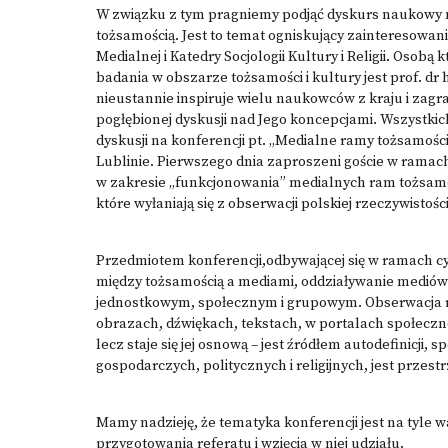
W związku z tym pragniemy podjąć dyskurs naukowy n
tożsamością. Jest to temat ogniskujący zainteresowa
Medialnej i Katedry Socjologii Kultury i Religii. Osob
badania w obszarze tożsamości i kultury jest prof. d
nieustannie inspiruje wielu naukowców z kraju i zagran
pogłębionej dyskusji nad Jego koncepcjami. Wszystki
dyskusji na konferencji pt. „Medialne ramy tożsamości”
Lublinie. Pierwszego dnia zaproszeni goście w ramac
w zakresie „funkcjonowania” medialnych ram tożsamoś
które wyłaniają się z obserwacji polskiej rzeczywistości
Przedmiotem konferencji,odbywającej się w ramach cy
między tożsamością a mediami, oddziaływanie mediów n
jednostkowym, społecznym i grupowym. Obserwacja r
obrazach, dźwiękach, tekstach, w portalach społeczno
lecz staje się jej osnową – jest źródłem autodefinicji
gospodarczych, politycznych i religijnych, jest przestr
Mamy nadzieję, że tematyka konferencji jest na tyle wa
przygotowania referatu i wzięcia w niej udziału.