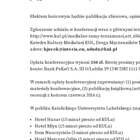
Efektem końcowym będzie publikacja zbiorowa, opin
Zgłoszenie udziału w konferencji wraz z głównymi te
http://www.kul.pl/medialne-ramy-tozsamosci,art_656
Katedra Kultury Medialnej KUL, Droga Męczenników Ma
adres:
kjurek@interia.eu, aduda@kul.pl
Opłata konferencyjna wynosi
350 zł
. Kwotę prosimy p
konto: Bank PeKaO S.A. III O/Lublin 59 1240 2382 1111
W ramach opłaty konferencyjnej zapewniamy: (1) posi
materiały konferencyjne, (3) publikację książkową (art
recenzji z końcem czerwca 2016 r.).
W pobliżu Katolickiego Uniwersytetu Lubelskiego znaj
Hotel Huzar (15 minut pieszo od KULu)
Hotel Młyn (15 minut pieszo od KULu)
Dom Nauczyciela (5 minut pieszo od KULu)
Hotel Mercure-Orbis (5 minut pieszo od KULu)