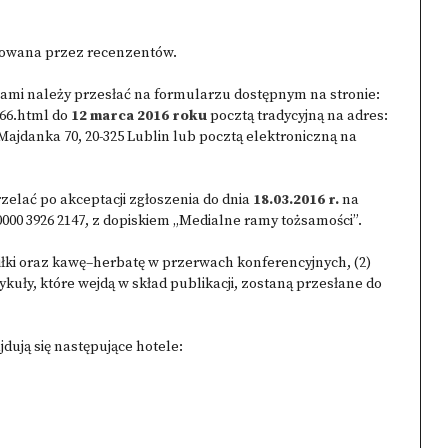
iowana przez recenzentów.
zami należy przesłać na formularzu dostępnym na stronie:
66.html
do
12 marca 2016 roku
pocztą tradycyjną na adres:
jdanka 70, 20-325 Lublin lub pocztą elektroniczną na
rzelać po akceptacji zgłoszenia do dnia
18.03.2016 r
.
na
 0000 3926 2147, z dopiskiem „Medialne ramy tożsamości”.
łki oraz kawę–herbatę w przerwach konferencyjnych, (2)
ykuły, które wejdą w skład publikacji, zostaną przesłane do
dują się następujące hotele: