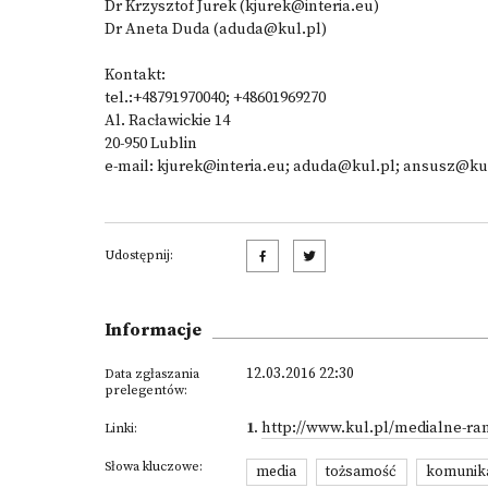
Dr Krzysztof Jurek (kjurek@interia.eu)
Dr Aneta Duda (aduda@kul.pl)
Kontakt:
tel.:+48791970040; +48601969270
Al. Racławickie 14
20-950 Lublin
e-mail: kjurek@interia.eu; aduda@kul.pl; ansusz@ku
Udostępnij:
Informacje
12.03.2016 22:30
Data zgłaszania
prelegentów:
1
.
http://www.kul.pl/medialne-ra
Linki:
Słowa kluczowe:
media
tożsamość
komunik