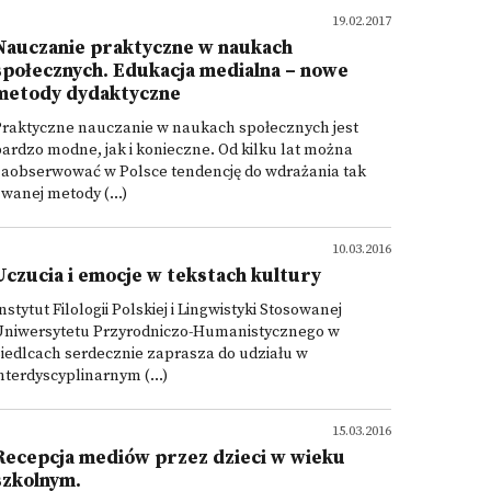
19.02.2017
Nauczanie praktyczne w naukach
społecznych. Edukacja medialna – nowe
metody dydaktyczne
Praktyczne nauczanie w naukach społecznych jest
ardzo modne, jak i konieczne. Od kilku lat można
zaobserwować w Polsce tendencję do wdrażania tak
wanej metody (...)
10.03.2016
Uczucia i emocje w tekstach kultury
nstytut Filologii Polskiej i Lingwistyki Stosowanej
Uniwersytetu Przyrodniczo-Humanistycznego w
iedlcach serdecznie zaprasza do udziału w
nterdyscyplinarnym (...)
15.03.2016
Recepcja mediów przez dzieci w wieku
szkolnym.