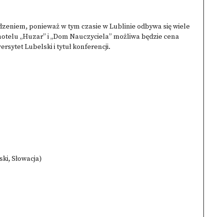
zeniem, ponieważ w tym czasie w Lublinie odbywa się wiele
hotelu „Huzar” i „Dom Nauczyciela” możliwa będzie cena
rsytet Lubelski i tytuł konferencji.
ki, Słowacja)