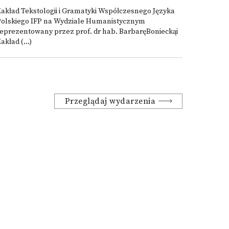
akład Tekstologii i Gramatyki Współczesnego Języka
Polskiego IFP na Wydziale Humanistycznym
eprezentowany przez prof. dr hab. BarbaręBonieckąi
akład (...)
Przeglądaj wydarzenia