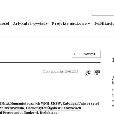
ności
Artykuły i wywiady
Projekty naukowe
Publikacj
Powrót
Data dodania: 10.03.2016
I
m
dział Nauk Humanistycznych WNH_UKSW
,
Katolicki Uniwersytet
w
et Rzeszowski
,
Uniwersytet Śląski w Katowicach
ni Pracownicy Naukowi
,
Dydaktycy