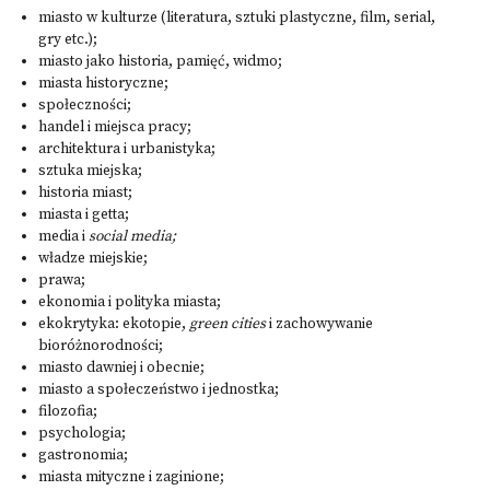
miasto w kulturze (literatura, sztuki plastyczne, film, serial,
gry etc.);
miasto jako historia, pamięć, widmo;
miasta historyczne;
społeczności;
handel i miejsca pracy;
architektura i urbanistyka;
sztuka miejska;
historia miast;
miasta i getta;
media i
social media;
władze miejskie;
prawa;
ekonomia i polityka miasta;
ekokrytyka: ekotopie,
green cities
i zachowywanie
bioróżnorodności;
miasto dawniej i obecnie;
miasto a społeczeństwo i jednostka;
filozofia;
psychologia;
gastronomia;
miasta mityczne i zaginione;