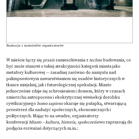
Ilustracja z materiałów organizatorów
W mieście łączy się
praxis
zamieszkiwania z
techne
budowania, co
być może stanowi o takiej atrakcyjności kategorii miasta jako
metafory kulturowej — zasadnej zarówno do namysłu nad
palimpsestowym nawarstwianiem się osadów historycznych w
tkance miejskiej, jak i futurologicznej spekulacji. Miasto
jednocześnie zdaje się schronieniem i domem, który w czasach
zmierzchu antropocenu i ekokrytycznej wiwisekcji dorobku
cywilizacyjnego
homo sapiens
okazuje się pułapką, stwarzającą
przestrzeń dla nadużyć społecznych, ekonomicznych i
politycznych. Mając to na uwadze, organizatorzy
konferencji
Miasto – kultura, historia, społeczeństwo
zapraszają do
podjęcia rozważań dotyczących m.in.: