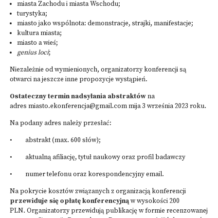
miasta Zachodu i miasta Wschodu;
turystyka;
miasto jako wspólnota: demonstracje, strajki, manifestacje;
kultura miasta;
miasto a wieś;
genius loci
;
Niezależnie od wymienionych, organizatorzy konferencji są
otwarci na jeszcze inne propozycje wystąpień.
Ostateczny termin nadsyłania abstraktów
na
adres miasto.ekonferencja@gmail.com mija 3 września 2023 roku.
Na podany adres należy przesłać:
• abstrakt (max. 600 słów);
• aktualną afiliację, tytuł naukowy oraz profil badawczy
• numer telefonu oraz korespondencyjny email.
Na pokrycie kosztów związanych z organizacją konferencji
przewiduje się opłatę konferencyjną
w wysokości 200
PLN. Organizatorzy przewidują publikację w formie recenzowanej