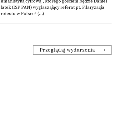
umanistyką cyfrową", którego gościem będzie Daniel
łatek (ISP PAN) wygłaszający referat pt. Filaryzacja
rotestu w Polsce? (...)
Przeglądaj wydarzenia