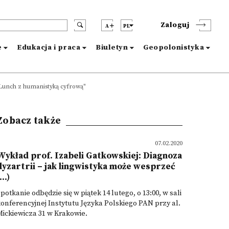
Zaloguj
A
PL
e
Edukacja i praca
Biuletyn
Geopolonistyka
 "Lunch z humanistyką cyfrową"
Zobacz także
07.02.2020
Wykład prof. Izabeli Gatkowskiej: Diagnoza
dyzartrii – jak lingwistyka może wesprzeć
...)
potkanie odbędzie się w piątek 14 lutego, o 13:00, w sali
onferencyjnej Instytutu Języka Polskiego PAN przy al.
ickiewicza 31 w Krakowie.