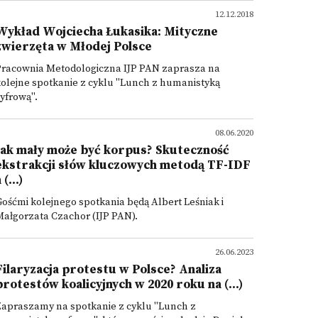
12.12.2018
Wykład Wojciecha Łukasika: Mityczne
zwierzęta w Młodej Polsce
Pracownia Metodologiczna IJP PAN zaprasza na
olejne spotkanie z cyklu "Lunch z humanistyką
yfrową".
08.06.2020
Jak mały może być korpus? Skuteczność
ekstrakcji słów kluczowych metodą TF-IDF
 (...)
ośćmi kolejnego spotkania będą Albert Leśniak i
ałgorzata Czachor (IJP PAN).
26.06.2023
Filaryzacja protestu w Polsce? Analiza
protestów koalicyjnych w 2020 roku na (...)
Zapraszamy na spotkanie z cyklu "Lunch z