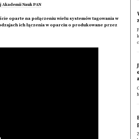
ej Akademii Nauk PAN
ście oparte na połączeniu wielu systemów tagowania w
rodzajach ich łączenia w oparciu o produkowane przez
k
c
a
G
M