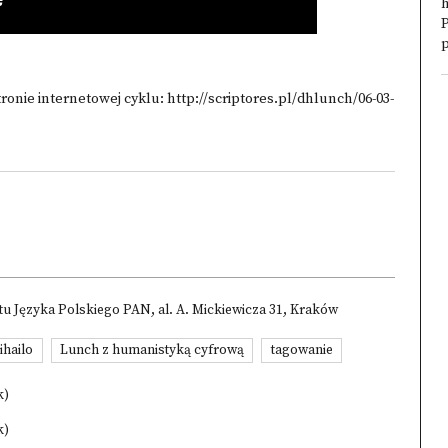
h
P
p
tronie internetowej cyklu:
http://scriptores.pl/dhlunch/06-03-
utu Języka Polskiego PAN, al. A. Mickiewicza 31, Kraków
ihailo
Lunch z humanistyką cyfrową
tagowanie
k)
k)