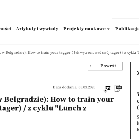
ności
Artykuły i wywiady
Projekty naukowe
Publikacj
t w Belgradzie): How to train your tagger ( Jak wytrenować swój tager) / z cyklu
Powrót
Data dodania: 03.03.2020
 Belgradzie): How to train your
ager) / z cyklu "Lunch z
(
S
k
M