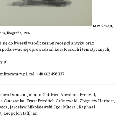
Max Slevogt,
a, litografia, 1907
ię do kwestii współczesnej recepcji antyku oraz
spodziewać się oprowadzań kuratorskich i tematycznych,
y.pl
eratury.pl, tel. +48 662 498 337.
sadora Duncan, Johann Gottfried Abraham Frenzel,
a Ginczanka, Ernst Friedrich Grünewald, Zbigniew Herbert,
z, Jarosław Mikołajewski, Igor Mitoraj, Raphael
 Leopold Staff, Jan