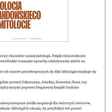
zny charakter samej mitologii. Dzięki różnorodności
ześledzić rozmaite sposoby odziaływania mitów na
 że od czasów przedwojennych do dziś
Mitologia
znajduje się
, gdzie postaci Odyseusza, Ariadny, Demeter, Ikara czy
ędzy innymi poprzez fragmenty książki
Godzina
 niewyczerpane źródło inspiracji dla twórczyń i twórców,
wydania
Mitologii
to okazja, by przybliżyć też postać