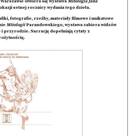
w Warszawie otwiera się wystawa
Mitologia Jana
okazji setnej rocznicy wydania tego dzieła.
ki, fotografie, rzeźby, materiały filmowe i unikatowe
nie
Mitologii
Parandowskiego, wystawa zabiera widzów
i przyrodzie. Narrację dopełniają cytaty z
żytnością.