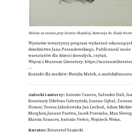
Helena na tarasie przy bramie Skajskiej
, ilustracja do
Iliady
Homer
Wystawie towarzyszy program wydarzeń odnoszących s
dziedzictwa Jana Parandowskiego. Publiczność może 
warsztatów dla dzieci i dorosłych, czytań.
Więcej o Muzeum Literatury:
https://muzeumliteratur
---
Kontakt dla mediów: Natalia Malek, n.malek@muzeumlit
Autorki i autorzy:
Antonio Canova, Salvador Dalí, I
Konstanty Ildefons Gałczyński, Joanna Gębal, Zuzann
Homer, Teresa Jakubowska Jan Lechoń, Adam Mickiewic
Morghen,Janusz Pastwa, Jacek Poremba, Max Slevogt,
Marcin Szancer, Antonio Verico, Wojciech Weiss.
Kurator:
Krzysztof Szujecki