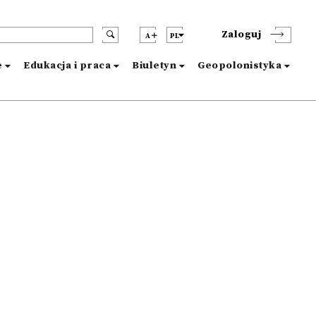
Zaloguj
A
PL
e
Edukacja i praca
Biuletyn
Geopolonistyka