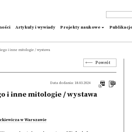
ności
Artykuły i wywiady
Projekty naukowe
Publikacj
ego i inne mitologie / wystawa
Powrót
Data dodania: 18.03.2024
o i inne mitologie / wystawa
ickiewicza w Warszawie