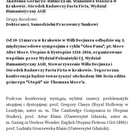
Akademia Górniczo-Hutnicza im. Stanisława Staszica w
Krakowie
,
Ośrodek Badawczy Facta Ficta
,
Wydział
Humanistyczny AGH
Grupy docelowe:
Doktoranci
,
Samodzielni Pracownicy Naukowi
Od 10-13 marca w Krakowie w Willi Decjusza odbędzie się 3.
międzynarodowe sympozjum z cyklu "Głos Pana", pt. More
After More. Utopias & Dystopias 1516-2016, organizowane
wspólnie przez Wydział Polonistyki UJ, Wydział
Humanistyczny AGH, Stowarzyszenie Willa Decjusza i
Ośrodek Badawczy Facta Ficta w Krakowie. Tegoroczna
konferencja będzie towarzyszyć obchodom 500. lecia editio
princeps "Utopii" sir Thomasa More'a.
Podczas konferencji wystąpią wybitni znawcy problematyki
utopijnej i dystopijnej: prof. Gregory Claeys (Royal Holloway w
Londynie, autor m. in. The Cambridge Companion to Utopian
Studies), prof. Artur Blaim (Uniwersytet Gdański, autor m.
in. Gazing in Useless Wonder. English Utopian Fictions 1516-1800) i
prof. Ludmiła Gruszewska-Blaim (Uniwersytet Gdański).