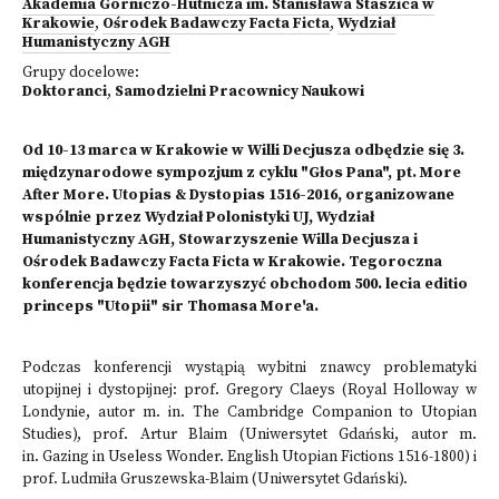
Akademia Górniczo-Hutnicza im. Stanisława Staszica w
Krakowie
,
Ośrodek Badawczy Facta Ficta
,
Wydział
Humanistyczny AGH
Grupy docelowe:
Doktoranci
,
Samodzielni Pracownicy Naukowi
Od 10-13 marca w Krakowie w Willi Decjusza odbędzie się 3.
międzynarodowe sympozjum z cyklu "Głos Pana", pt. More
After More. Utopias & Dystopias 1516-2016, organizowane
wspólnie przez Wydział Polonistyki UJ, Wydział
Humanistyczny AGH, Stowarzyszenie Willa Decjusza i
Ośrodek Badawczy Facta Ficta w Krakowie. Tegoroczna
konferencja będzie towarzyszyć obchodom 500. lecia editio
princeps "Utopii" sir Thomasa More'a.
Podczas konferencji wystąpią wybitni znawcy problematyki
utopijnej i dystopijnej: prof. Gregory Claeys (Royal Holloway w
Londynie, autor m. in. The Cambridge Companion to Utopian
Studies), prof. Artur Blaim (Uniwersytet Gdański, autor m.
in. Gazing in Useless Wonder. English Utopian Fictions 1516-1800) i
prof. Ludmiła Gruszewska-Blaim (Uniwersytet Gdański).