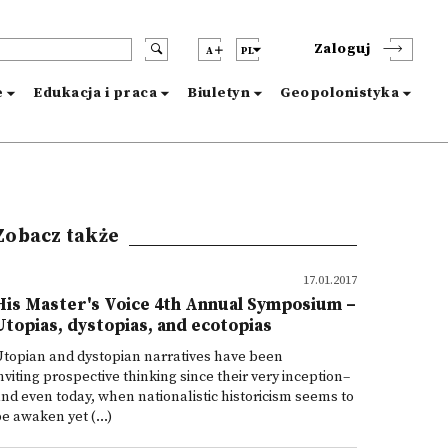
Zaloguj
A
PL
e
Edukacja i praca
Biuletyn
Geopolonistyka
Zobacz także
17.01.2017
His Master's Voice 4th Annual Symposium –
Utopias, dystopias, and ecotopias
topian and dystopian narratives have been
nviting prospective thinking since their very inception–
nd even today, when nationalistic historicism seems to
e awaken yet (...)