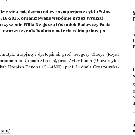
dzie się 3. międzynarodowe sympozjum z cyklu "Głos
 1516-2016, organizowane wspólnie przez Wydział
arzyszenie Willa Decjusza i Ośrodek Badawczy Facta
T
 towarzyszyć obchodom 500. lecia editio princeps
s
l
B
atyki utopijnej i dystopijnej: prof. Gregory Claeys (Royal
panion to Utopian Studies), prof. Artur Blaim (Uniwersytet
ish Utopian Fictions 1516-1800) i prof. Ludmiła Gruszewska-
i
gram/