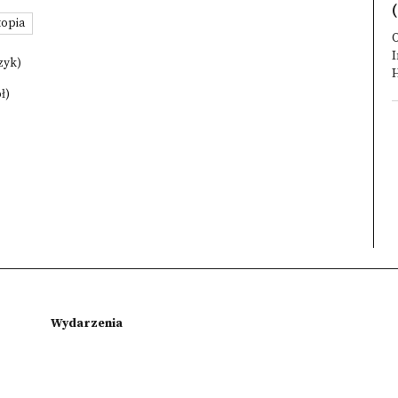
(
topia
O
zyk)
H
ł)
Wydarzenia