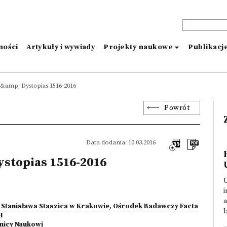
ności
Artykuły i wywiady
Projekty naukowe
Publikacj
&amp; Dystopias 1516-2016
Powrót
Data dodania: 10.03.2016
ystopias 1516-2016
U
i
a
 Stanisława Staszica w Krakowie
,
Ośrodek Badawczy Facta
b
H
nicy Naukowi