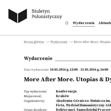
Wydarzenia
Aktual
More After More. Utopias 
Strona główna
Wydarzenia
Wydarzenie
Data wydarzenia:
10.03.2016 g.12:00 - 13.03.2016 g.16:00
More After More. Utopias & D
Konferencja
Typ wydarzenia:
Kraków
Miejscowość:
Akademia Górniczo-Hutnicza im.
Organizatorzy:
Ficta
,
Wydział Humanistyczny AG
Doktoranci
,
Samodzielni Pracow
Grupy docelowe: