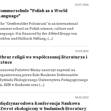
03.07.2018
Sommerschule "Polish as a World
Language"
he "Greifswalder Polonicum" is an international
ummer school on Polish science, culture and
anguage. It is financed by the Alfried Krupp von
ohlen und Halbach-Stiftung, (...)
19.03.2016
Obraz religii we współczesnej literaturze i
sztuce
Szanowni Państwo! Mamy zaszczyt zaprosić na
organizowaną przez Koło Naukowe Doktorantów
Wydziału Filologicznego Uniwersytetu Pedagogicznego
m. KEN w Krakowie oraz (...)
04.02.2022
Międzynarodowa Konferencja Naukowa
"Zwrot ekologiczny w badaniach literatury