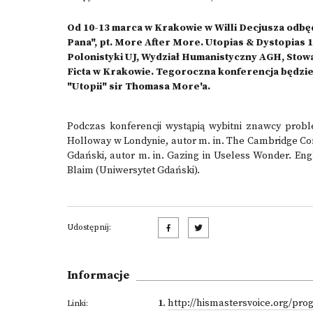
Od 10-13 marca w Krakowie w Willi Decjusza odbę
Pana", pt. More After More. Utopias & Dystopias
Polonistyki UJ, Wydział Humanistyczny AGH, Stow
Ficta w Krakowie. Tegoroczna konferencja będzie
"Utopii" sir Thomasa More'a.
Podczas konferencji wystąpią wybitni znawcy problem
Holloway w Londynie, autor m. in. The Cambridge Com
Gdański, autor m. in. Gazing in Useless Wonder. Engl
Blaim (Uniwersytet Gdański).
Udostępnij:
Informacje
1
.
http://hismastersvoice.org/pro
Linki: